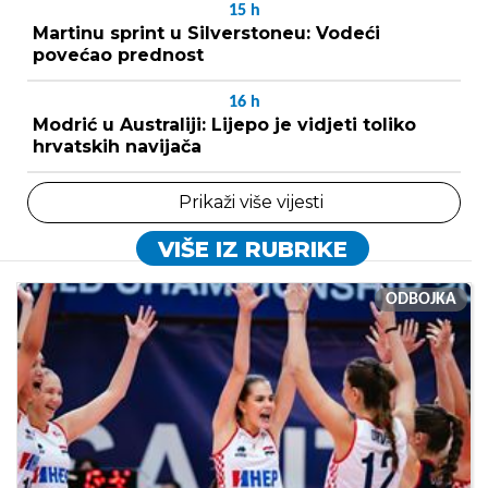
15
h
Martinu sprint u Silverstoneu: Vodeći
povećao prednost
16
h
Modrić u Australiji: Lijepo je vidjeti toliko
hrvatskih navijača
Prikaži više vijesti
VIŠE IZ RUBRIKE
ODBOJKA