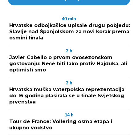
40
min
Hrvatske odbojkašice upisale drugu pobjedu:
Slavlje nad Španjolskom za novi korak prema
osmini finala
2
h
Javier Cabello o prvom ovosezonskom
gostovanju: Neće biti lako protiv Hajduka, ali
optimisti smo
2
h
Hrvatska muška vaterpolska reprezentacija
do 16 godina plasirala se u finale Svjetskog
prvenstva
14
h
Tour de France: Vollering osma etapa i
ukupno vodstvo