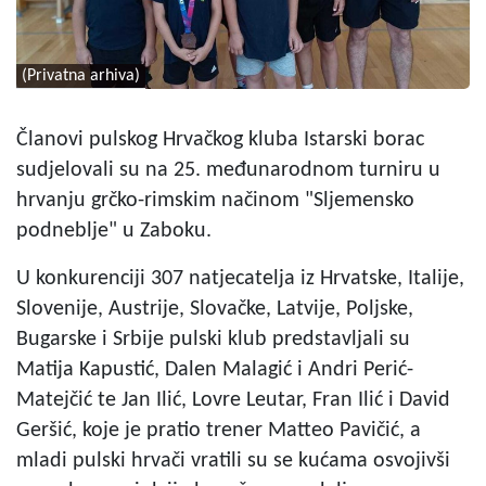
(Privatna arhiva)
Članovi pulskog Hrvačkog kluba Istarski borac
sudjelovali su na 25. međunarodnom turniru u
hrvanju grčko-rimskim načinom "Sljemensko
podneblje" u Zaboku.
U konkurenciji 307 natjecatelja iz Hrvatske, Italije,
Slovenije, Austrije, Slovačke, Latvije, Poljske,
Bugarske i Srbije pulski klub predstavljali su
Matija Kapustić, Dalen Malagić i Andri Perić-
Matejčić te Jan Ilić, Lovre Leutar, Fran Ilić i David
Geršić, koje je pratio trener Matteo Pavičić, a
mladi pulski hrvači vratili su se kućama osvojivši