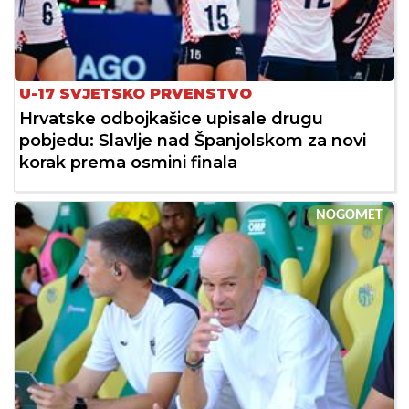
U-17 SVJETSKO PRVENSTVO
Hrvatske odbojkašice upisale drugu
pobjedu: Slavlje nad Španjolskom za novi
korak prema osmini finala
NOGOMET