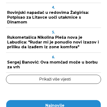
4.
Rovinjski napadač u redovima Žalgirisa:
Potpisao za Litavce uoči utakmice s
Dinamom
5.
Rukometašica Nikolina Pleša nova je
Labudica: "Rudar mi je ponudio novi izazov i
priliku da izađem iz zone komfora"
6.
Sergej Banović: Ova momčad može u borbu
za vrh
Prikaži više vijesti
Najnovije