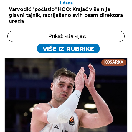
1
dana
Varvodić "počistio" HOO: Krajač više nije
glavni tajnik, razriješeno svih osam direktora
ureda
Prikaži više vijesti
VIŠE IZ RUBRIKE
KOŠARKA