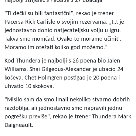
najbolji strijelac s Pacersa s 27 ubačaja
"Ti dečki su bili fantastični", rekao je trener
Pacersa Rick Carlisle o svojim rezervama. „T.J. je
jednostavno donio natjecateljsku volju u igru.
Takva smo momčad. Ovako to moramo učiniti.
Moramo im otežati koliko god možemo.“
Kod Thundera je najbolji s 26 poena bio Jalen
Williams, Shai Gilgeous-Alexander je ubacio 24
koševa. Chet Holmgren postigao je 20 poena i
uhvatio 10 skokova.
"Mislio sam da smo imali nekoliko stvarno dobrih
razdoblja, ali jednostavno smo napravili jednu
pogrešku previše", rekao je trener Thundera Mark
Daigneault.