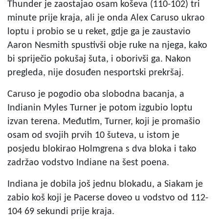
Thunder je zaostajao osam koševa (110-102) tri
minute prije kraja, ali je onda Alex Caruso ukrao
loptu i probio se u reket, gdje ga je zaustavio
Aaron Nesmith spustivši obje ruke na njega, kako
bi spriječio pokušaj šuta, i oborivši ga. Nakon
pregleda, nije dosuđen nesportski prekršaj.
Caruso je pogodio oba slobodna bacanja, a
Indianin Myles Turner je potom izgubio loptu
izvan terena. Međutim, Turner, koji je promašio
osam od svojih prvih 10 šuteva, u istom je
posjedu blokirao Holmgrena s dva bloka i tako
zadržao vodstvo Indiane na šest poena.
Indiana je dobila još jednu blokadu, a Siakam je
zabio koš koji je Pacerse doveo u vodstvo od 112-
104 69 sekundi prije kraja.