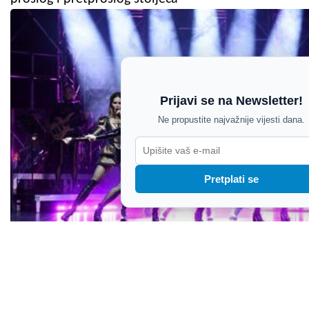
Prijavi se na Newsletter!
Ne propustite najvažnije vijesti dana.
Pretplati se
Što donosi finale Pulskog kulturnog ljeta: Seviljski
brijač, hit mjuzikl i koncert vrhunskih glazbenika