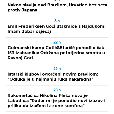
Nakon slavlja nad Brazilom, Hrvatice bez seta
protiv Japana
8
h
Emil Frederiksen uoči utakmice s Hajdukom:
Imam dobar osjećaj
22
h
Golmanski kamp Cotić&Starčić pohodilo čak
153 izabranika: Održana petotjedna smotra u
Ravnoj Gori
22
h
Istarski klubovi ogorčeni novim pravilom:
"Odluka je u najmanju ruku nakaradna"
23
h
Rukometašica Nikolina Pleša nova je
Labudica: "Rudar mi je ponudio novi izazov i
priliku da izađem iz zone komfora"