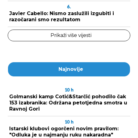
6.
Javier Cabello: Nismo zaslužili izgubiti i
razočarani smo rezultatom
Prikaži više vijesti
Najnovije
10
h
Golmanski kamp Cotić&Starčić pohodilo čak
153 izabranika: Održana petotjedna smotra u
Ravnoj Gori
10
h
Istarski klubovi ogorčeni novim pravilom:
"Odluka je u najmanju ruku nakaradna"