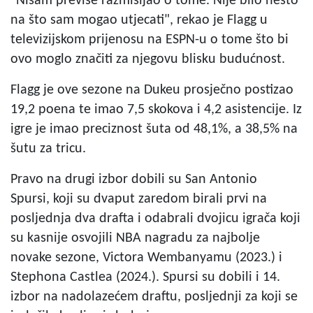
"Nisam previše razmišljao o tome. Nije bilo nešto
na što sam mogao utjecati", rekao je Flagg u
televizijskom prijenosu na ESPN-u o tome što bi
ovo moglo značiti za njegovu blisku budućnost.
Flagg je ove sezone na Dukeu prosječno postizao
19,2 poena te imao 7,5 skokova i 4,2 asistencije. Iz
igre je imao preciznost šuta od 48,1%, a 38,5% na
šutu za tricu.
Pravo na drugi izbor dobili su San Antonio
Spursi, koji su dvaput zaredom birali prvi na
posljednja dva drafta i odabrali dvojicu igrača koji
su kasnije osvojili NBA nagradu za najbolje
novake sezone, Victora Wembanyamu (2023.) i
Stephona Castlea (2024.). Spursi su dobili i 14.
izbor na nadolazećem draftu, posljednji za koji se