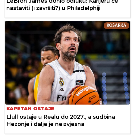
LeBron James donio odluku: Karijeru će
nastaviti (i završiti?) u Philadelphiji
KOŠARKA
KAPETAN OSTAJE
Llull ostaje u Realu do 2027., a sudbina
Hezonje i dalje je neizvjesna