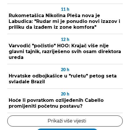
11
h
Rukometašica Nikolina Pleša nova je
Labudica: "Rudar mi je ponudio novi izazov i
priliku da izađem iz zone komfora"
12
h
Varvodić "počistio" HOO: Krajač više nije
glavni tajnik, razriješeno svih osam direktora
ureda
20
h
Hrvatske odbojkašice u "ruletu" petog seta
svladale Brazil
20
h
Hoće li povratkom ozlijeđenih Cabello
promijeniti početnu postavu?
Prikaži više vijesti