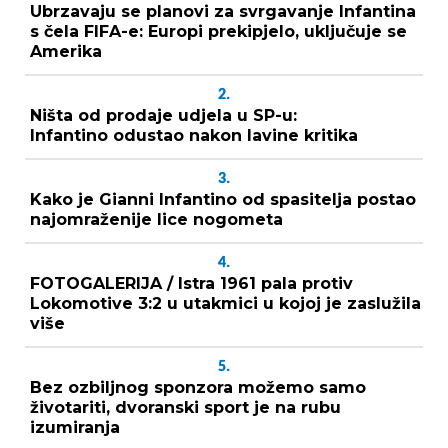
Ubrzavaju se planovi za svrgavanje Infantina
s čela FIFA-e: Europi prekipjelo, uključuje se
Amerika
2.
Ništa od prodaje udjela u SP-u:
Infantino odustao nakon lavine kritika
3.
Kako je Gianni Infantino od spasitelja postao
najomraženije lice nogometa
4.
FOTOGALERIJA / Istra 1961 pala protiv
Lokomotive 3:2 u utakmici u kojoj je zaslužila
više
5.
Bez ozbiljnog sponzora možemo samo
životariti, dvoranski sport je na rubu
izumiranja