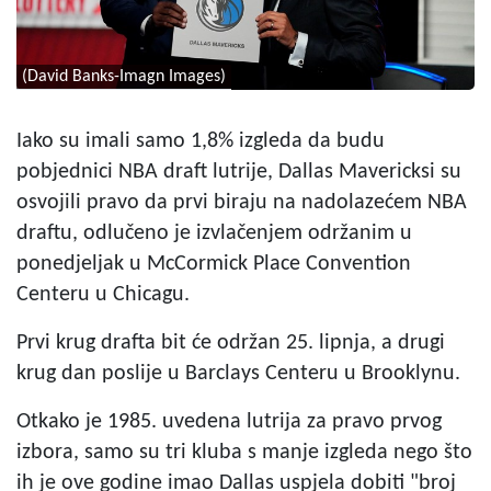
(David Banks-Imagn Images)
Iako su imali samo 1,8% izgleda da budu
pobjednici NBA draft lutrije, Dallas Mavericksi su
osvojili pravo da prvi biraju na nadolazećem NBA
draftu, odlučeno je izvlačenjem održanim u
ponedjeljak u McCormick Place Convention
Centeru u Chicagu.
Prvi krug drafta bit će održan 25. lipnja, a drugi
krug dan poslije u Barclays Centeru u Brooklynu.
Otkako je 1985. uvedena lutrija za pravo prvog
izbora, samo su tri kluba s manje izgleda nego što
ih je ove godine imao Dallas uspjela dobiti "broj