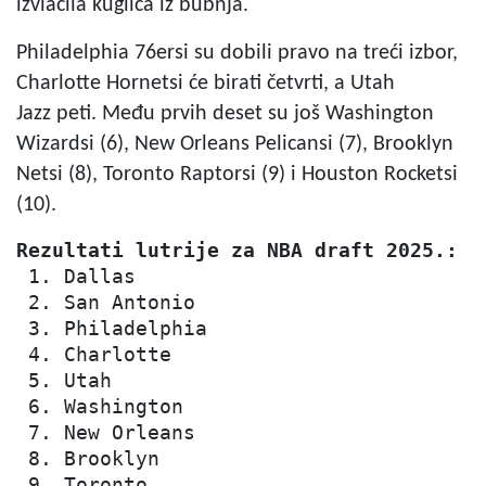
izvlačila kuglica iz bubnja.
Philadelphia 76ersi su dobili pravo na treći izbor,
Charlotte Hornetsi će birati četvrti, a Utah
Jazz peti. Među prvih deset su još Washington
Wizardsi (6), New Orleans Pelicansi (7), Brooklyn
Netsi (8), Toronto Raptorsi (9) i Houston Rocketsi
(10).
Rezultati lutrije za NBA draft 2025.:
 1. Dallas

 2. San Antonio

 3. Philadelphia

 4. Charlotte

 5. Utah

 6. Washington

 7. New Orleans

 8. Brooklyn

 9. Toronto
