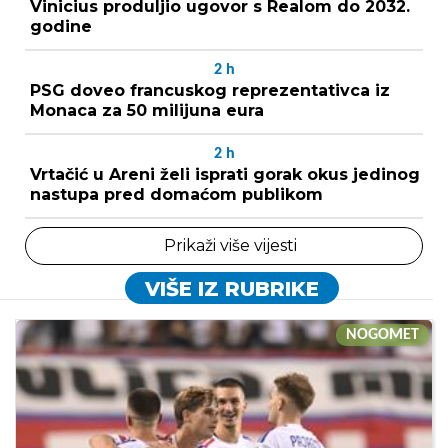
Vinicius produljio ugovor s Realom do 2032.
godine
2
h
PSG doveo francuskog reprezentativca iz
Monaca za 50 milijuna eura
2
h
Vrtačić u Areni želi isprati gorak okus jedinog
nastupa pred domaćom publikom
Prikaži više vijesti
VIŠE IZ RUBRIKE
NOGOMET