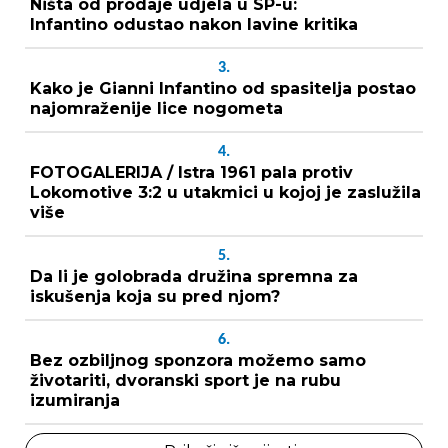
Ništa od prodaje udjela u SP-u:
Infantino odustao nakon lavine kritika
3.
Kako je Gianni Infantino od spasitelja postao
najomraženije lice nogometa
4.
FOTOGALERIJA / Istra 1961 pala protiv
Lokomotive 3:2 u utakmici u kojoj je zaslužila
više
5.
Da li je golobrada družina spremna za
iskušenja koja su pred njom?
6.
Bez ozbiljnog sponzora možemo samo
životariti, dvoranski sport je na rubu
izumiranja