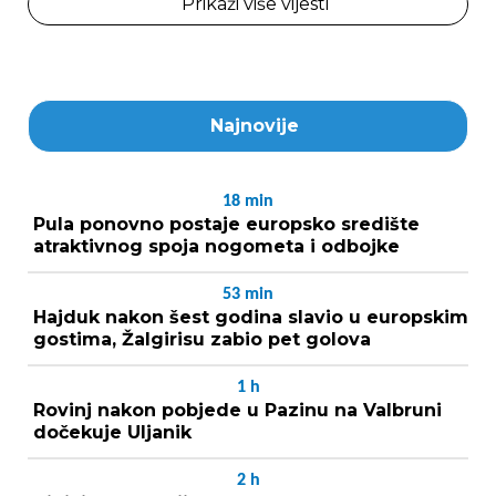
Prikaži više vijesti
Najnovije
18
min
Pula ponovno postaje europsko središte
atraktivnog spoja nogometa i odbojke
53
min
Hajduk nakon šest godina slavio u europskim
gostima, Žalgirisu zabio pet golova
1
h
Rovinj nakon pobjede u Pazinu na Valbruni
dočekuje Uljanik
2
h