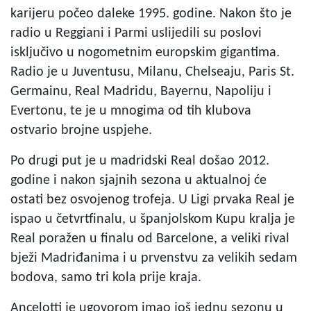
karijeru počeo daleke 1995. godine. Nakon što je
radio u Reggiani i Parmi uslijedili su poslovi
isključivo u nogometnim europskim gigantima.
Radio je u Juventusu, Milanu, Chelseaju, Paris St.
Germainu, Real Madridu, Bayernu, Napoliju i
Evertonu, te je u mnogima od tih klubova
ostvario brojne uspjehe.
Po drugi put je u madridski Real došao 2012.
godine i nakon sjajnih sezona u aktualnoj će
ostati bez osvojenog trofeja. U Ligi prvaka Real je
ispao u četvrtfinalu, u španjolskom Kupu kralja je
Real poražen u finalu od Barcelone, a veliki rival
bježi Madriđanima i u prvenstvu za velikih sedam
bodova, samo tri kola prije kraja.
Ancelotti je ugovorom imao još jednu sezonu u