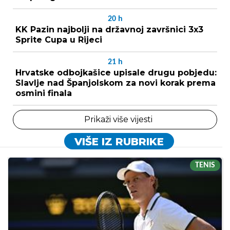
20
h
KK Pazin najbolji na državnoj završnici 3x3
Sprite Cupa u Rijeci
21
h
Hrvatske odbojkašice upisale drugu pobjedu:
Slavlje nad Španjolskom za novi korak prema
osmini finala
Prikaži više vijesti
VIŠE IZ RUBRIKE
TENIS