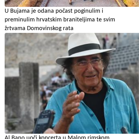
U Bujama je odana počast poginulim i
preminulim hrvatskim braniteljima te svim
žrtvama Domovinskog rata
Al Bano uoči koncerta u Malom rimskom