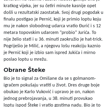
kratkog vijeka, jer su četiri minute kasnije opet
došli u rezultatski zaostatak. Svoj drugi pogodak u
finalu postigao je Pernić, koji je primio loptu koju
mu je nakon slobodnog udarca vratio Đurić i s 12
metara topovskim udarcem "probio" Jurića. To
nije želio stati i u 36. minuti zaokružio je hat-trick.
Pogriješio je Milić, a njegovu lošu reakciju kaznio
je Pernić koji je izbio sam ispred Jukića i mirno
poslao loptu u mrežu.
Obrane Šteke
Bio je to signal za Omišane da se s golmanom-
igračem pokušaju vratiti u život. Dres druge boje
obukao je Karlo Vuković i upravo je on, nakon
jednog prebrojavanja, u 38. minuti provukao
loptu ispod Šteke i vratio gostima nadu. Bio je to