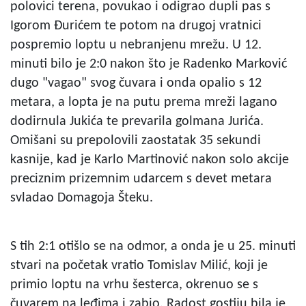
polovici terena, povukao i odigrao dupli pas s
Igorom Đurićem te potom na drugoj vratnici
pospremio loptu u nebranjenu mrežu. U 12.
minuti bilo je 2:0 nakon što je Radenko Marković
dugo "vagao" svog čuvara i onda opalio s 12
metara, a lopta je na putu prema mreži lagano
dodirnula Jukića te prevarila golmana Jurića.
Omišani su prepolovili zaostatak 35 sekundi
kasnije, kad je Karlo Martinović nakon solo akcije
preciznim prizemnim udarcem s devet metara
svladao Domagoja Šteku.
S tih 2:1 otišlo se na odmor, a onda je u 25. minuti
stvari na početak vratio Tomislav Milić, koji je
primio loptu na vrhu šesterca, okrenuo se s
čuvarem na leđima i zabio. Radost gostiju bila je