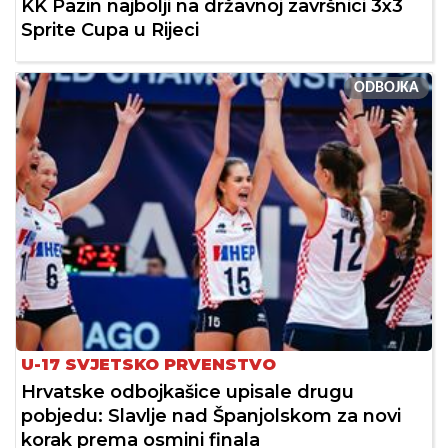
KK Pazin najbolji na državnoj završnici 3x3
Sprite Cupa u Rijeci
ODBOJKA
U-17 SVJETSKO PRVENSTVO
Hrvatske odbojkašice upisale drugu
pobjedu: Slavlje nad Španjolskom za novi
korak prema osmini finala