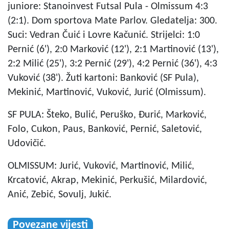
juniore: Stanoinvest Futsal Pula - Olmissum 4:3
(2:1). Dom sportova Mate Parlov. Gledatelja: 300.
Suci: Vedran Čuić i Lovre Kačunić. Strijelci: 1:0
Pernić (6'), 2:0 Marković (12'), 2:1 Martinović (13'),
2:2 Milić (25'), 3:2 Pernić (29'), 4:2 Pernić (36'), 4:3
Vuković (38'). Žuti kartoni: Banković (SF Pula),
Mekinić, Martinović, Vuković, Jurić (Olmissum).
SF PULA: Šteko, Bulić, Peruško, Đurić, Marković,
Folo, Cukon, Paus, Banković, Pernić, Saletović,
Udovičić.
OLMISSUM: Jurić, Vuković, Martinović, Milić,
Krcatović, Akrap, Mekinić, Perkušić, Milardović,
Anić, Zebić, Sovulj, Jukić.
Povezane vijesti