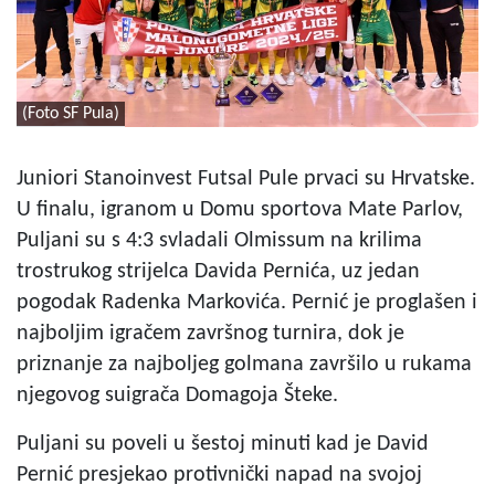
(Foto SF Pula)
Juniori Stanoinvest Futsal Pule prvaci su Hrvatske.
U finalu, igranom u Domu sportova Mate Parlov,
Puljani su s 4:3 svladali Olmissum na krilima
trostrukog strijelca Davida Pernića, uz jedan
pogodak Radenka Markovića. Pernić je proglašen i
najboljim igračem završnog turnira, dok je
priznanje za najboljeg golmana završilo u rukama
njegovog suigrača Domagoja Šteke.
Puljani su poveli u šestoj minuti kad je David
Pernić presjekao protivnički napad na svojoj