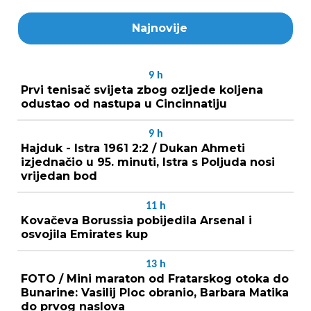
Najnovije
9
h
Prvi tenisač svijeta zbog ozljede koljena
odustao od nastupa u Cincinnatiju
9
h
Hajduk - Istra 1961 2:2 / Dukan Ahmeti
izjednačio u 95. minuti, Istra s Poljuda nosi
vrijedan bod
11
h
Kovačeva Borussia pobijedila Arsenal i
osvojila Emirates kup
13
h
FOTO / Mini maraton od Fratarskog otoka do
Bunarine: Vasilij Ploc obranio, Barbara Matika
do prvog naslova