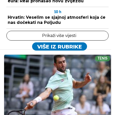
eura: Real pronašao novu zvijezdu
10
h
Hrvatin: Veselim se sjajnoj atmosferi koja će
nas dočekati na Poljudu
Prikaži više vijesti
VIŠE IZ RUBRIKE
TENIS