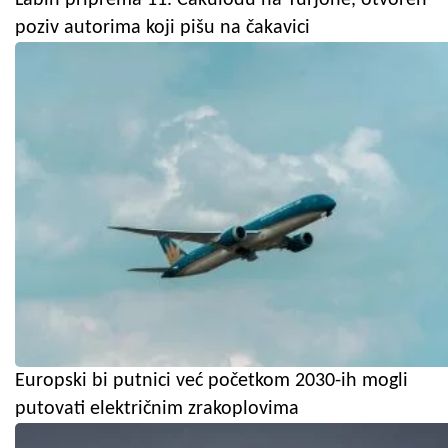
poziv autorima koji pišu na čakavici
Europski bi putnici već početkom 2030-ih mogli
putovati električnim zrakoplovima