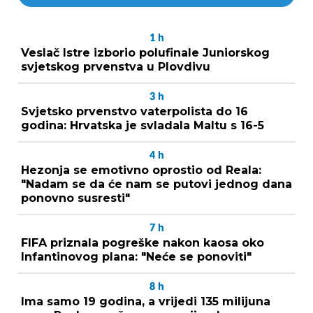
1
h
Veslač Istre izborio polufinale Juniorskog
svjetskog prvenstva u Plovdivu
3
h
Svjetsko prvenstvo vaterpolista do 16
godina: Hrvatska je svladala Maltu s 16-5
4
h
Hezonja se emotivno oprostio od Reala:
"Nadam se da će nam se putovi jednog dana
ponovno susresti"
7
h
FIFA priznala pogreške nakon kaosa oko
Infantinovog plana: "Neće se ponoviti"
8
h
Ima samo 19 godina, a vrijedi 135 milijuna