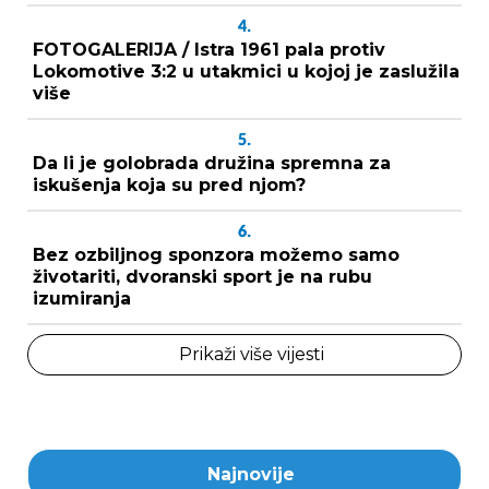
4.
FOTOGALERIJA / Istra 1961 pala protiv
Lokomotive 3:2 u utakmici u kojoj je zaslužila
više
5.
Da li je golobrada družina spremna za
iskušenja koja su pred njom?
6.
Bez ozbiljnog sponzora možemo samo
životariti, dvoranski sport je na rubu
izumiranja
Prikaži više vijesti
Najnovije