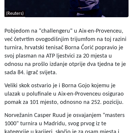
(Reuters)
Pobjedom na "challengeru" u Aix-en-Provenceu,
već četvrtim ovogodišnjim trijumfom na toj razini
turnira, hrvatski tenisač Borna Ćorić popravio je
svoj plasman na ATP ljestvici za 20 mjesta u
odnosu na prošlo izdanje otprije dva tjedna te je
sada 84. igrač svijeta.
Veliki skok ostvario je i Borna Gojo kojemu je
ulazak u polufinale u Aix-en-Provenceu osigurao
pomak za 101 mjesto, odnosno na 252. poziciju.
Norvežanin Casper Ruud je osvajanjem "masters
1000" turnira u Madridu, svog prvog iz te
kategorije u karijeri, skočio je za osam mjesta i