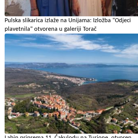
Pulska slikarica izlaže na Unijama: Izložba "Odjeci
plavetnila" otvorena u galeriji Torač
Labin priprema 11. Ćakulodu na Turjone, otvoren