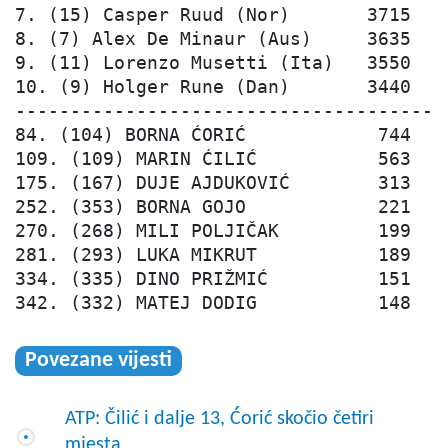
7. (15) Casper Ruud (Nor)       3715

8. (7) Alex De Minaur (Aus)     3635

9. (11) Lorenzo Musetti (Ita)   3550

10. (9) Holger Rune (Dan)       3440

----------------------------------------
84. (104) BORNA ĆORIĆ            744

109. (109) MARIN ĆILIĆ           563

175. (167) DUJE AJDUKOVIĆ        313

252. (353) BORNA GOJO            221

270. (268) MILI POLJIČAK         199

281. (293) LUKA MIKRUT           189

334. (335) DINO PRIŽMIĆ          151

342. (332) MATEJ DODIG           148
Povezane vijesti
ATP: Čilić i dalje 13, Ćorić skočio četiri
mjesta