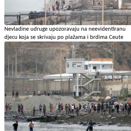
Nevladine udruge upozoravaju na neevidentiranu
djecu koja se skrivaju po plažama i brdima Ceute