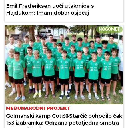
Emil Frederiksen uoči utakmice s
Hajdukom: Imam dobar osjećaj
NOGOMET
MEĐUNARODNI PROJEKT
Golmanski kamp Cotić&Starčić pohodilo čak
153 izabranika: Održana petotjedna smotra