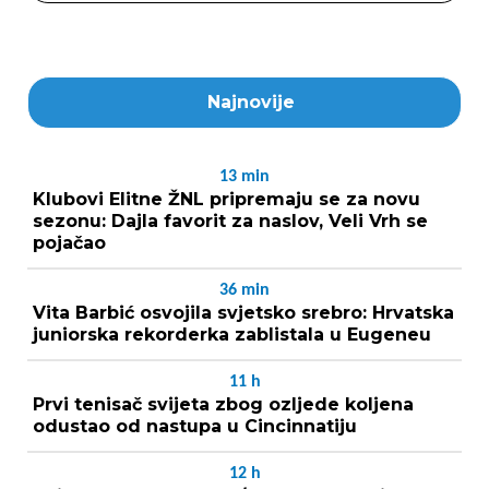
Najnovije
13
min
Klubovi Elitne ŽNL pripremaju se za novu
sezonu: Dajla favorit za naslov, Veli Vrh se
pojačao
36
min
Vita Barbić osvojila svjetsko srebro: Hrvatska
juniorska rekorderka zablistala u Eugeneu
11
h
Prvi tenisač svijeta zbog ozljede koljena
odustao od nastupa u Cincinnatiju
12
h