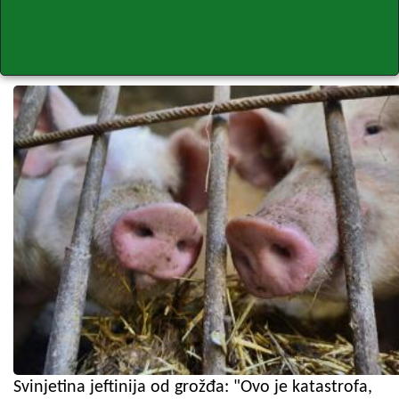
Svinjetina jeftinija od grožđa: "Ovo je katastrofa,