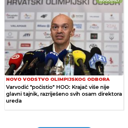
NOGOMET
NOVO VODSTVO OLIMPIJSKOG ODBORA
Varvodić "počistio" HOO: Krajač više nije
glavni tajnik, razriješeno svih osam direktora
ureda