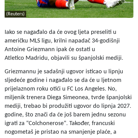
(Reuters)
Iako se nagađalo da će ovog ljeta preseliti u
američku MLS ligu, krilni napadač 34-godišnji
Antoine Griezmann ipak će ostati u
Atletico Madridu, objavili su španjolski mediji.
Griezmannu je sadašnji ugovor isticao u lipnju
sljedeće godine i nagađalo se da će u ljetnom
prijelaznom roku otići u FC Los Angeles. No,
miljenik trenera Diega Simeonea, tvrde španjolski
mediji, trebao bi produžiti ugovor do lipnja 2027.
godine, što znači da će još barem jednu sezonu
igrati za "Colchonerose". Također, francuski
nogometaš je pristao na smanjenje plaće, a