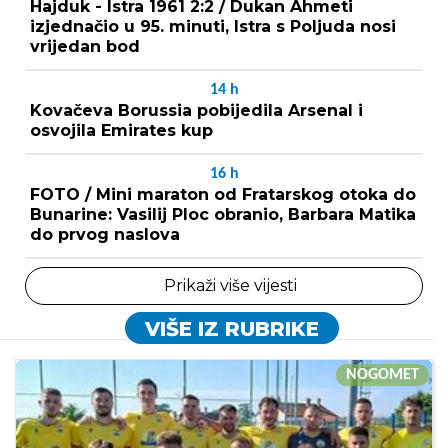
Hajduk - Istra 1961 2:2 / Dukan Ahmeti
izjednačio u 95. minuti, Istra s Poljuda nosi
vrijedan bod
14
h
Kovačeva Borussia pobijedila Arsenal i
osvojila Emirates kup
16
h
FOTO / Mini maraton od Fratarskog otoka do
Bunarine: Vasilij Ploc obranio, Barbara Matika
do prvog naslova
Prikaži više vijesti
VIŠE IZ RUBRIKE
NOGOMET