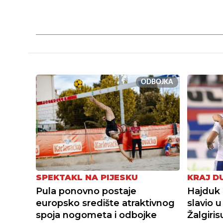
ODBOJKA
SPEKTAKL NA PIJESKU
KRAJ D
Pula ponovno postaje
Hajduk 
europsko središte atraktivnog
slavio 
spoja nogometa i odbojke
Žalgiri