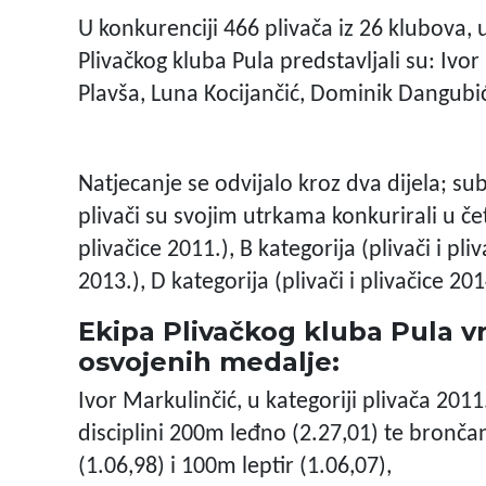
U konkurenciji 466 plivača iz 26 klubova,
Plivačkog kluba Pula predstavljali su: Ivo
Plavša, Luna Kocijančić, Dominik Dangubić,
Natjecanje se odvijalo kroz dva dijela; su
plivači su svojim utrkama konkurirali u četi
plivačice 2011.), B kategorija (plivači i pliv
2013.), D kategorija (plivači i plivačice 201
Ekipa Plivačkog kluba Pula vr
osvojenih medalje:
Ivor Markulinčić, u kategoriji plivača 201
disciplini 200m leđno (2.27,01) te bronč
(1.06,98) i 100m leptir (1.06,07),