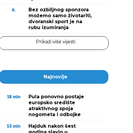
Bez ozbiljnog sponzora
6.
možemo samo životariti,
dvoranski sport je na
rubu izumiranja
Prikaži više vijesti
Najnovije
Pula ponovno postaje
18
min
europsko središte
atraktivnog spoja
nogometa i odbojke
Hajduk nakon šest
53
min
godina slavio u