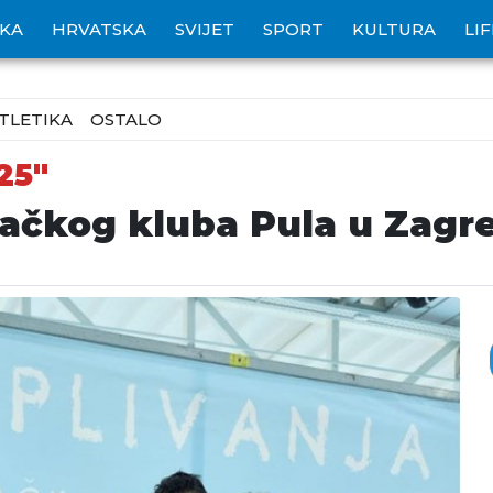
IKA
HRVATSKA
SVIJET
SPORT
KULTURA
LI
TLETIKA
OSTALO
25"
vačkog kluba Pula u Zagr