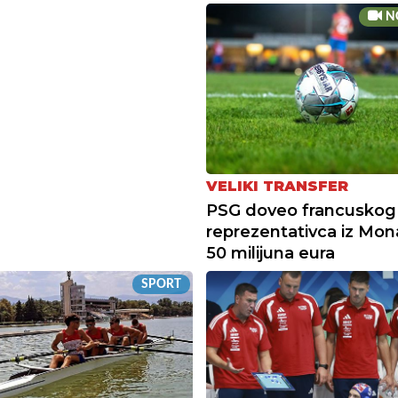
N
VELIKI TRANSFER
PSG doveo francuskog
reprezentativca iz Mon
50 milijuna eura
SPORT