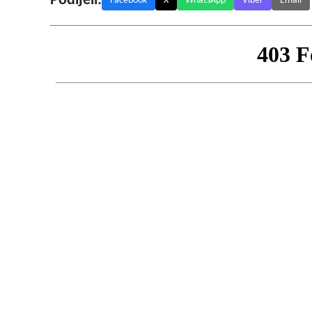
Podijeli:
Facebook
X
WhatsApp
Viber
Email