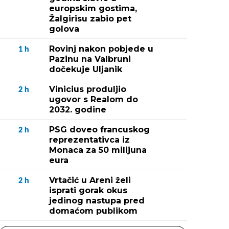
europskim gostima,
Žalgirisu zabio pet
golova
Rovinj nakon pobjede u
1
h
Pazinu na Valbruni
dočekuje Uljanik
Vinicius produljio
2
h
ugovor s Realom do
2032. godine
PSG doveo francuskog
2
h
reprezentativca iz
Monaca za 50 milijuna
eura
Vrtačić u Areni želi
2
h
isprati gorak okus
jedinog nastupa pred
domaćom publikom