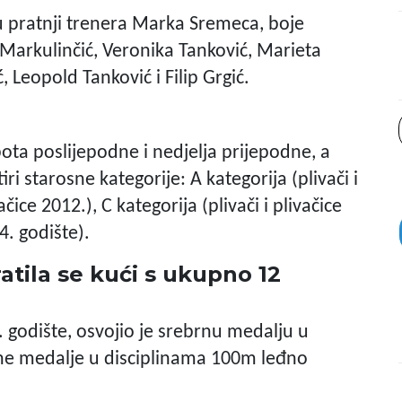
 u pratnji trenera Marka Sremeca, boje
r Markulinčić, Veronika Tanković, Marieta
 Leopold Tanković i Filip Grgić.
bota poslijepodne i nedjelja prijepodne, a
ri starosne kategorije: A kategorija (plivači i
ačice 2012.), C kategorija (plivači i plivačice
4. godište).
atila se kući s ukupno 12
1. godište, osvojio je srebrnu medalju u
ane medalje u disciplinama 100m leđno