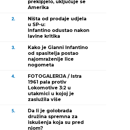
prekipjelo, uključuje se
Amerika
Ništa od prodaje udjela
2.
u SP-u:
Infantino odustao nakon
lavine kritika
Kako je Gianni Infantino
3.
od spasitelja postao
najomraženije lice
nogometa
FOTOGALERIJA / Istra
4.
1961 pala protiv
Lokomotive 3:2 u
utakmici u kojoj je
zaslužila više
Da li je golobrada
5.
družina spremna za
iskušenja koja su pred
njom?