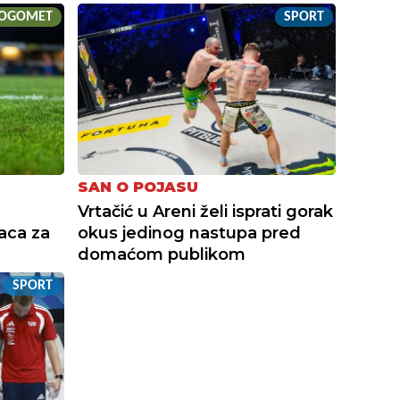
OGOMET
SPORT
SAN O POJASU
Vrtačić u Areni želi isprati gorak
aca za
okus jedinog nastupa pred
domaćom publikom
SPORT