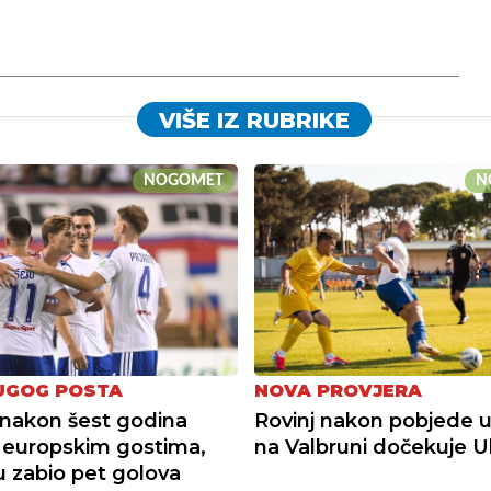
VIŠE IZ RUBRIKE
NOGOMET
N
UGOG POSTA
NOVA PROVJERA
nakon šest godina
Rovinj nakon pobjede u
u europskim gostima,
na Valbruni dočekuje Ul
su zabio pet golova