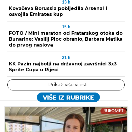
13
h
Kovačeva Borussia pobijedila Arsenal i
osvojila Emirates kup
15
h
FOTO / Mini maraton od Fratarskog otoka do
Bunarine: Vasilij Ploc obranio, Barbara Matika
do prvog naslova
21
h
KK Pazin najbolji na državnoj završnici 3x3
Sprite Cupa u Rijeci
Prikaži više vijesti
VIŠE IZ RUBRIKE
RUKOMET