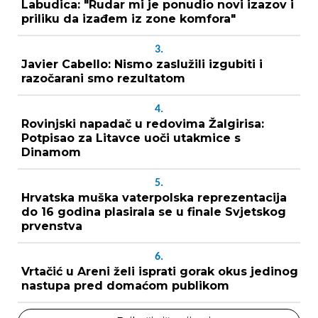
Labudica: "Rudar mi je ponudio novi izazov i
priliku da izađem iz zone komfora"
3.
Javier Cabello: Nismo zaslužili izgubiti i
razočarani smo rezultatom
4.
Rovinjski napadač u redovima Žalgirisa:
Potpisao za Litavce uoči utakmice s
Dinamom
5.
Hrvatska muška vaterpolska reprezentacija
do 16 godina plasirala se u finale Svjetskog
prvenstva
6.
Vrtačić u Areni želi isprati gorak okus jedinog
nastupa pred domaćom publikom