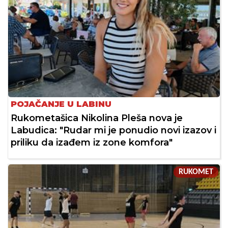
POJAČANJE U LABINU
Rukometašica Nikolina Pleša nova je
Labudica: "Rudar mi je ponudio novi izazov i
priliku da izađem iz zone komfora"
RUKOMET