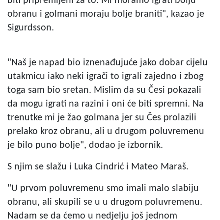
biti pripremljeni za to. Mi moramo igrati bolju
obranu i golmani moraju bolje braniti", kazao je
Sigurdsson.
"Naš je napad bio iznenađujuće jako dobar cijelu
utakmicu iako neki igrači to igrali zajedno i zbog
toga sam bio sretan. Mislim da su Česi pokazali
da mogu igrati na razini i oni će biti spremni. Na
trenutke mi je žao golmana jer su Čes prolazili
prelako kroz obranu, ali u drugom poluvremenu
je bilo puno bolje", dodao je izbornik.
S njim se slažu i Luka Cindrić i Mateo Maraš.
"U prvom poluvremenu smo imali malo slabiju
obranu, ali skupili se u u drugom poluvremenu.
Nadam se da ćemo u nedjelju još jednom