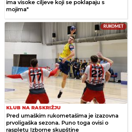
ima visoke ciljeve koji se poklapaju s
mojima"
RUKOMET
KLUB NA RASKRIŽJU
Pred umaškim rukometašima je izazovna
prvoligaška sezona. Puno toga ovisi o
raspletu Izborne skupštine