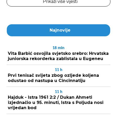
Prikaži više vijesti
Najnovije
18
min
Vita Barbić osvojila svjetsko srebro: Hrvatska
juniorska rekorderka zablistala u Eugeneu
11
h
Prvi tenisač svijeta zbog ozljede koljena
odustao od nastupa u Cincinnatiju
11
h
Hajduk - Istra 1961 2:2 / Dukan Ahmeti
izjednačio u 95. minuti, Istra s Poljuda nosi
vrijedan bod