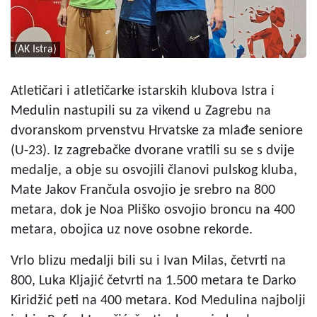
(AK Istra)
Atletičari i atletičarke istarskih klubova Istra i
Medulin nastupili su za vikend u Zagrebu na
dvoranskom prvenstvu Hrvatske za mlađe seniore
(U-23). Iz zagrebačke dvorane vratili su se s dvije
medalje, a obje su osvojili članovi pulskog kluba,
Mate Jakov Frančula osvojio je srebro na 800
metara, dok je Noa Pliško osvojio broncu na 400
metara, obojica uz nove osobne rekorde.
Vrlo blizu medalji bili su i Ivan Milas, četvrti na
800, Luka Kljajić četvrti na 1.500 metara te Darko
Kiridžić peti na 400 metara. Kod Medulina najbolji