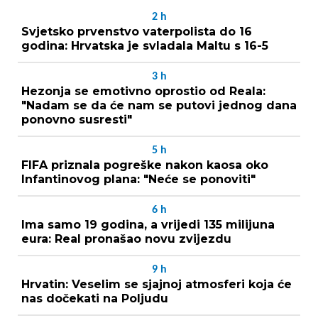
2
h
Svjetsko prvenstvo vaterpolista do 16
godina: Hrvatska je svladala Maltu s 16-5
3
h
Hezonja se emotivno oprostio od Reala:
"Nadam se da će nam se putovi jednog dana
ponovno susresti"
5
h
FIFA priznala pogreške nakon kaosa oko
Infantinovog plana: "Neće se ponoviti"
6
h
Ima samo 19 godina, a vrijedi 135 milijuna
eura: Real pronašao novu zvijezdu
9
h
Hrvatin: Veselim se sjajnoj atmosferi koja će
nas dočekati na Poljudu