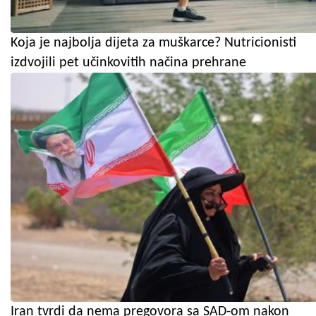
Koja je najbolja dijeta za muškarce? Nutricionisti
izdvojili pet učinkovitih načina prehrane
Iran tvrdi da nema pregovora sa SAD-om nakon