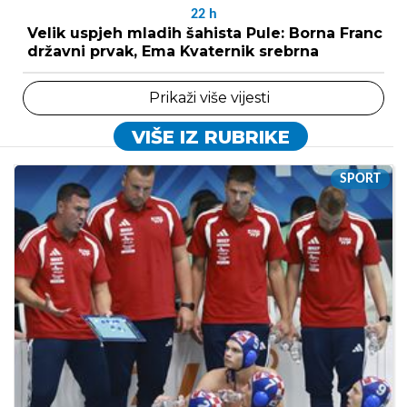
22
h
Velik uspjeh mladih šahista Pule: Borna Franc
državni prvak, Ema Kvaternik srebrna
Prikaži više vijesti
VIŠE IZ RUBRIKE
SPORT