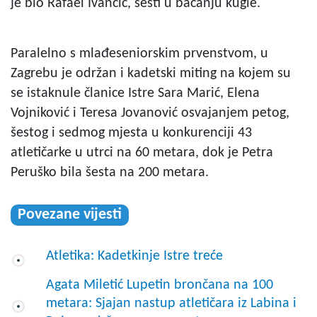
je bio Rafael Ivančić, šesti u bacanju kugle.
Paralelno s mlađeseniorskim prvenstvom, u
Zagrebu je održan i kadetski miting na kojem su
se istaknule članice Istre Sara Marić, Elena
Vojniković i Teresa Jovanović osvajanjem petog,
šestog i sedmog mjesta u konkurenciji 43
atletičarke u utrci na 60 metara, dok je Petra
Peruško bila šesta na 200 metara.
Povezane vijesti
Atletika: Kadetkinje Istre treće
Agata Miletić Lupetin brončana na 100
metara: Sjajan nastup atletičara iz Labina i