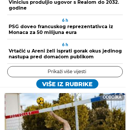
Vinicius produljio ugovor s Realom do 2032.
godine
6
h
PSG doveo francuskog reprezentativca iz
Monaca za 50 milijuna eura
6
h
Vrtačić u Areni želi isprati gorak okus jedinog
nastupa pred domaćom publikom
Prikaži više vijesti
VIŠE IZ RUBRIKE
ODBOJKA