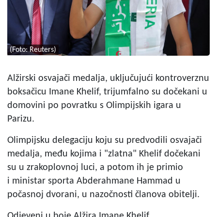
(Foto: Reuters)
Alžirski osvajači medalja, uključujući kontroverznu
boksačicu Imane Khelif, trijumfalno su dočekani u
domovini po povratku s Olimpijskih igara u
Parizu.
Olimpijsku delegaciju koju su predvodili osvajači
medalja, među kojima i "zlatna" Khelif dočekani
su u zrakoplovnoj luci, a potom ih je primio
i ministar sporta Abderahmane Hammad u
počasnoj dvorani, u nazočnosti članova obitelji.
Odjeveni u boje Alžira Imane Khelif,