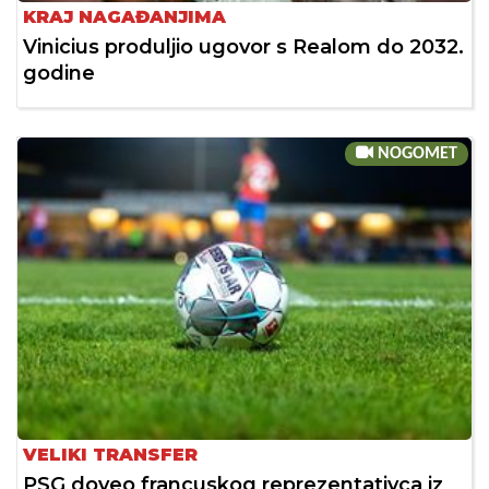
KRAJ NAGAĐANJIMA
Vinicius produljio ugovor s Realom do 2032.
godine
NOGOMET
VELIKI TRANSFER
PSG doveo francuskog reprezentativca iz