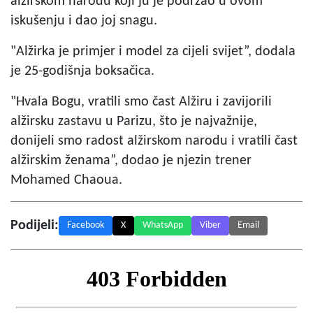
alžirskom narodu koji ju je podržao u ovom
iskušenju i dao joj snagu.
"Alžirka je primjer i model za cijeli svijet”, dodala
je 25-godišnja boksačica.
"Hvala Bogu, vratili smo čast Alžiru i zavijorili
alžirsku zastavu u Parizu, što je najvažnije,
donijeli smo radost alžirskom narodu i vratili čast
alžirskim ženama”, dodao je njezin trener
Mohamed Chaoua.
Podijeli:
Facebook
X
WhatsApp
Viber
Email