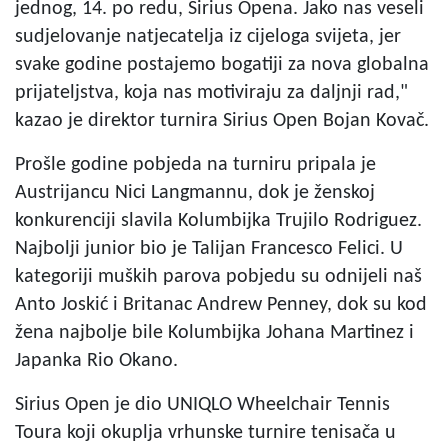
jednog, 14. po redu, Sirius Opena. Jako nas veseli
sudjelovanje natjecatelja iz cijeloga svijeta, jer
svake godine postajemo bogatiji za nova globalna
prijateljstva, koja nas motiviraju za daljnji rad,"
kazao je direktor turnira Sirius Open Bojan Kovač.
Prošle godine pobjeda na turniru pripala je
Austrijancu Nici Langmannu, dok je ženskoj
konkurenciji slavila Kolumbijka Trujilo Rodriguez.
Najbolji junior bio je Talijan Francesco Felici. U
kategoriji muških parova pobjedu su odnijeli naš
Anto Joskić i Britanac Andrew Penney, dok su kod
žena najbolje bile Kolumbijka Johana Martinez i
Japanka Rio Okano.
Sirius Open je dio UNIQLO Wheelchair Tennis
Toura koji okuplja vrhunske turnire tenisača u