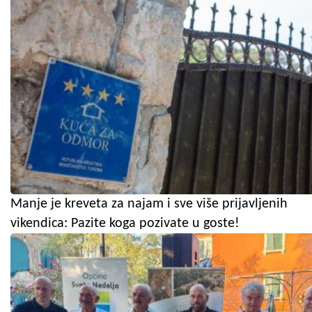
Manje je kreveta za najam i sve više prijavljenih
vikendica: Pazite koga pozivate u goste!