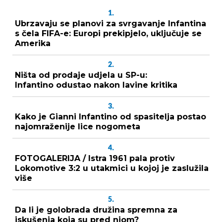
1.
Ubrzavaju se planovi za svrgavanje Infantina
s čela FIFA-e: Europi prekipjelo, uključuje se
Amerika
2.
Ništa od prodaje udjela u SP-u:
Infantino odustao nakon lavine kritika
3.
Kako je Gianni Infantino od spasitelja postao
najomraženije lice nogometa
4.
FOTOGALERIJA / Istra 1961 pala protiv
Lokomotive 3:2 u utakmici u kojoj je zaslužila
više
5.
Da li je golobrada družina spremna za
iskušenja koja su pred njom?