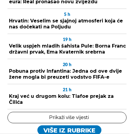
eura: Real pronašao novu zvijezdu
5
h
Hrvatin: Veselim se sjajnoj atmosferi koja će
nas dočekati na Poljudu
19
h
Velik uspjeh mladih šahista Pule: Borna Franc
državni prvak, Ema Kvaternik srebrna
20
h
Pobuna protiv Infantina: Jedna od ove dvije
žene mogla bi preuzeti vodstvo FIFA-e
21
h
Kraj već u drugom kolu: Tiafoe prejak za
Čilića
Prikaži više vijesti
VIŠE IZ RUBRIKE