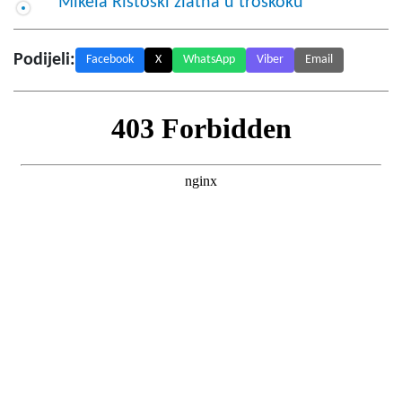
Mikela Ristoski zlatna u troskoku
Podijeli:
Facebook
X
WhatsApp
Viber
Email