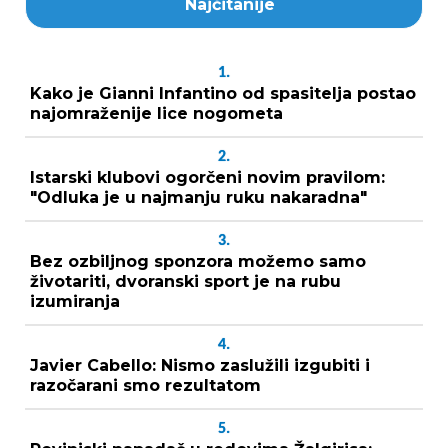
Najčitanije
1.
Kako je Gianni Infantino od spasitelja postao
najomraženije lice nogometa
2.
Istarski klubovi ogorčeni novim pravilom:
"Odluka je u najmanju ruku nakaradna"
3.
Bez ozbiljnog sponzora možemo samo
životariti, dvoranski sport je na rubu
izumiranja
4.
Javier Cabello: Nismo zaslužili izgubiti i
razočarani smo rezultatom
5.