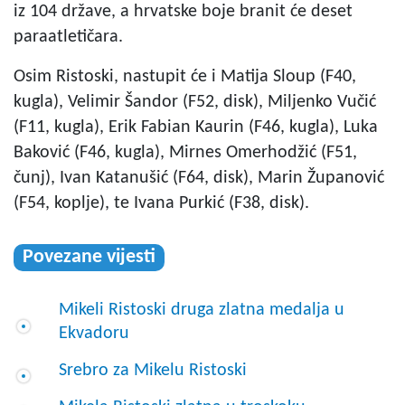
iz 104 države, a hrvatske boje branit će deset
paraatletičara.
Osim Ristoski, nastupit će i Matija Sloup (F40,
kugla), Velimir Šandor (F52, disk), Miljenko Vučić
(F11, kugla), Erik Fabian Kaurin (F46, kugla), Luka
Baković (F46, kugla), Mirnes Omerhodžić (F51,
čunj), Ivan Katanušić (F64, disk), Marin Županović
(F54, koplje), te Ivana Purkić (F38, disk).
Povezane vijesti
Mikeli Ristoski druga zlatna medalja u
Ekvadoru
Srebro za Mikelu Ristoski