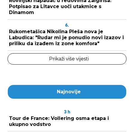
Rovinjski napadač u redovima Žalgirisa:
Potpisao za Litavce uoči utakmice s
Dinamom
6.
Rukometašica Nikolina Pleša nova je
Labudica: "Rudar mi je ponudio novi izazov i
priliku da izađem iz zone komfora"
Prikaži više vijesti
Najnovije
3
h
Tour de France: Vollering osma etapa i
ukupno vodstvo