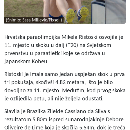
(Snimio: Sasa Miljevic/Pixsell)
Hrvatska paraolimpijka Mikela Ristoski osvojila je
11. mjesto u skoku u dalj (T20) na Svjetskom
prvenstvu u paraatletici koje se održava u
japanskom Kobeu.
Ristoski je imala samo jedan uspješan skok u prva
tri pokušaja, skočivši 4.83 metara, što je bilo
dovoljno za 11. mjesto. Međutim, kod prvog skoka
je ozlijedila petu, ali nije željela odustati.
Slavila je Brazilka Zileide Cassiano da Silva s
rezultatom 5.80m ispred sunarodnjakinje Debore
Oliveire de Lime koja je skočila 5.54m, dok je treća