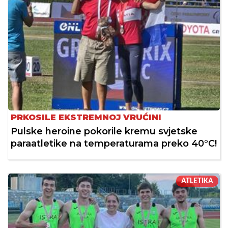
PRKOSILE EKSTREMNOJ VRUĆINI
Pulske heroine pokorile kremu svjetske
paraatletike na temperaturama preko 40°C!
ATLETIKA