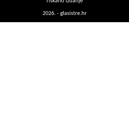
Tiskano izdanje
2026. - glasistre.hr