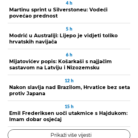
4
h
Martinu sprint u Silverstoneu: Vodeći
povećao prednost
5
h
Modrić u Australiji: Lijepo je vidjeti toliko
hrvatskih navijača
6
h
Mijatovićev popis: Košarkaši s najjačim
sastavom na Latviju i Nizozemsku
12
h
Nakon slavlja nad Brazilom, Hrvatice bez seta
protiv Japana
15
h
Emil Frederiksen uoči utakmice s Hajdukom:
Imam dobar osjećaj
Prikaži više vijesti