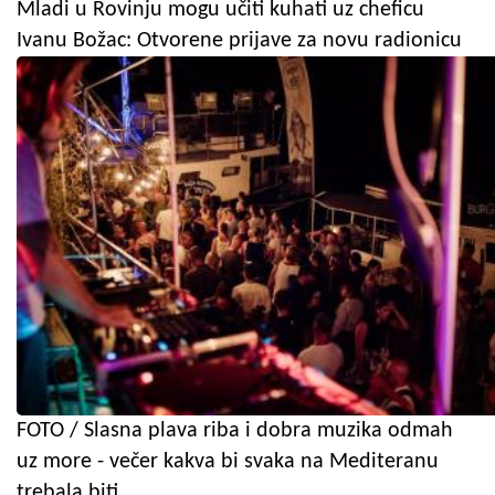
Mladi u Rovinju mogu učiti kuhati uz cheficu
Ivanu Božac: Otvorene prijave za novu radionicu
FOTO / Slasna plava riba i dobra muzika odmah
uz more - večer kakva bi svaka na Mediteranu
trebala biti