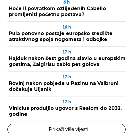
6
h
Hoće li povratkom ozlijeđenih Cabello
promijeniti početnu postavu?
16
h
Pula ponovno postaje europsko središte
atraktivnog spoja nogometa i odbojke
17
h
Hajduk nakon šest godina slavio u europskim
gostima, Žalgirisu zabio pet golova
17
h
Rovinj nakon pobjede u Pazinu na Valbruni
dočekuje Uljanik
17
h
Vinicius produljio ugovor s Realom do 2032.
godine
Prikaži više vijesti