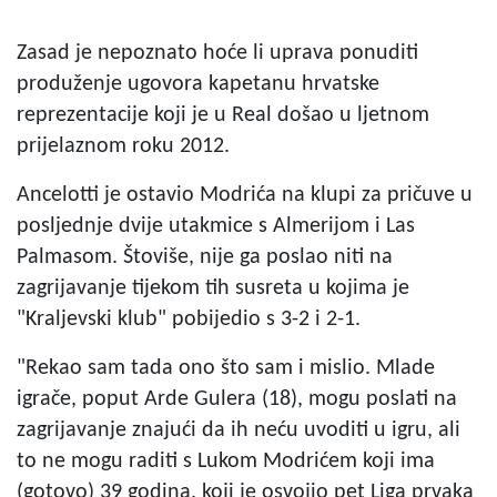
Zasad je nepoznato hoće li uprava ponuditi
produženje ugovora kapetanu hrvatske
reprezentacije koji je u Real došao u ljetnom
prijelaznom roku 2012.
Ancelotti je ostavio Modrića na klupi za pričuve u
posljednje dvije utakmice s Almerijom i Las
Palmasom. Štoviše, nije ga poslao niti na
zagrijavanje tijekom tih susreta u kojima je
"Kraljevski klub" pobijedio s 3-2 i 2-1.
"Rekao sam tada ono što sam i mislio. Mlade
igrače, poput Arde Gulera (18), mogu poslati na
zagrijavanje znajući da ih neću uvoditi u igru, ali
to ne mogu raditi s Lukom Modrićem koji ima
(gotovo) 39 godina, koji je osvojio pet Liga prvaka