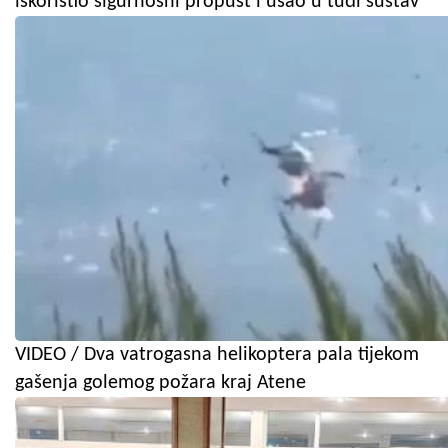
iskoristio sigurnosni propust i ušao u tuđi sustav
VIDEO / Dva vatrogasna helikoptera pala tijekom
gašenja golemog požara kraj Atene