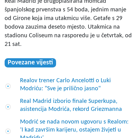
Real Madrid je drugoplasirana momčad
španjolskog prvenstva s 54 boda, jednim manje
od Girone koja ima utakmicu više. Getafe s 29
bodova zauzima deseto mjesto. Utakmica na
stadionu Coliseum na rasporedu je u četvrtak, od
21 sat.
Povezane vijesti
Realov trener Carlo Ancelotti o Luki
Modriću: "Sve je prilično jasno"
Real Madrid izborio finale Superkupa,
asistencija Modrića, rekord Griezmanna
Modrić se nada novom ugovoru s Realom:
‘I kad završim karijeru, ostajem živjeti u
Madridu’