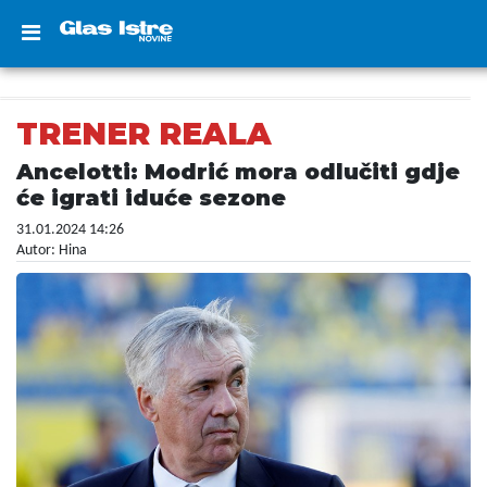
TRENER REALA
Ancelotti: Modrić mora odlučiti gdje
će igrati iduće sezone
31.01.2024 14:26
Autor: Hina