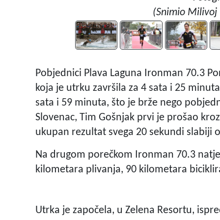
(Snimio Milivoj
Pobjednici Plava Laguna Ironman 70.3 Pore
koja je utrku završila za 4 sata i 25 minut
sata i 59 minuta, što je brže nego pobjed
Slovenac, Tim Gošnjak prvi je prošao kroz ci
ukupan rezultat svega 20 sekundi slabij
Na drugom porečkom Ironman 70.3 natjecan
kilometara plivanja, 90 kilometara bicikli
Utrka je započela, u Zelena Resortu, isp