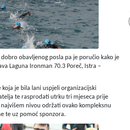
 dobro obavljenog posla pa je poručio kako je
ava Laguna Ironman 70.3 Poreč, Istra –
ja je bila lani uspjeli organizacijski
atelja te rasprodati utrku tri mjeseca prije
 najvišem nivou održati ovako kompleksnu
une te uz pomoć sponzora.