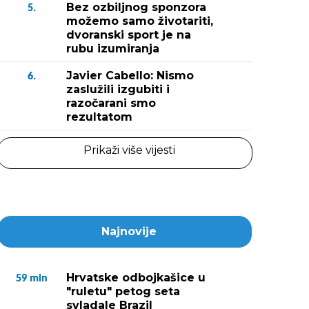
Bez ozbiljnog sponzora
5.
(Snimio Milivoj Mijošek / 
možemo samo životariti,
dvoranski sport je na
rubu izumiranja
Javier Cabello: Nismo
6.
zaslužili izgubiti i
razočarani smo
rezultatom
Prikaži više vijesti
Najnovije
Hrvatske odbojkašice u
59
min
"ruletu" petog seta
svladale Brazil