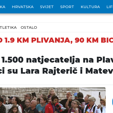
IKA
HRVATSKA
SVIJET
SPORT
KULTURA
LI
TLETIKA
OSTALO
1.9 KM PLIVANJA, 90 KM BIC
1.500 natjecatelja na Pl
i su Lara Rajterič i Mate