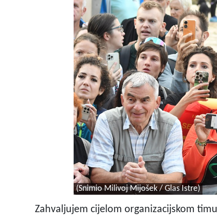
(Snimio Milivoj Mijošek / Glas Istre)
Zahvaljujem cijelom organizacijskom tim