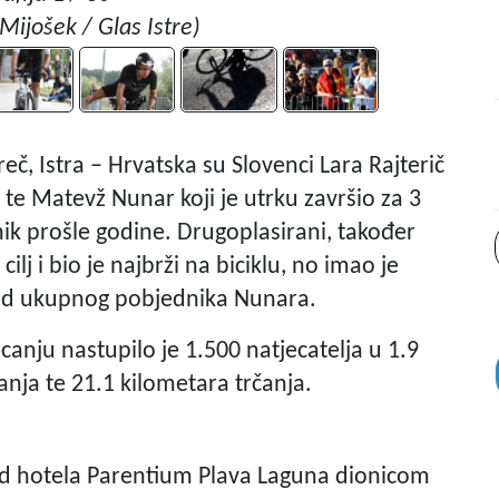
 Mijošek / Glas Istre)
č, Istra – Hrvatska su Slovenci Lara Rajterič
a te Matevž Nunar koji je utrku završio za 3
nik prošle godine. Drugoplasirani, također
lj i bio je najbrži na biciklu, no imao je
i od ukupnog pobjednika Nunara.
ju nastupilo je 1.500 natjecatelja u 1.9
ranja te 21.1 kilometara trčanja.
red hotela Parentium Plava Laguna dionicom