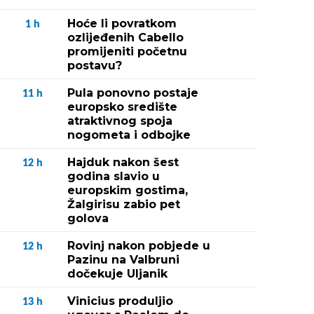
Hoće li povratkom
1
h
ozlijeđenih Cabello
promijeniti početnu
postavu?
Pula ponovno postaje
11
h
europsko središte
atraktivnog spoja
nogometa i odbojke
Hajduk nakon šest
12
h
godina slavio u
europskim gostima,
Žalgirisu zabio pet
golova
Rovinj nakon pobjede u
12
h
Pazinu na Valbruni
dočekuje Uljanik
Vinicius produljio
13
h