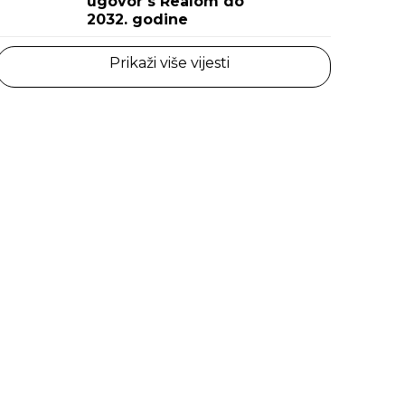
ugovor s Realom do
2032. godine
Prikaži više vijesti