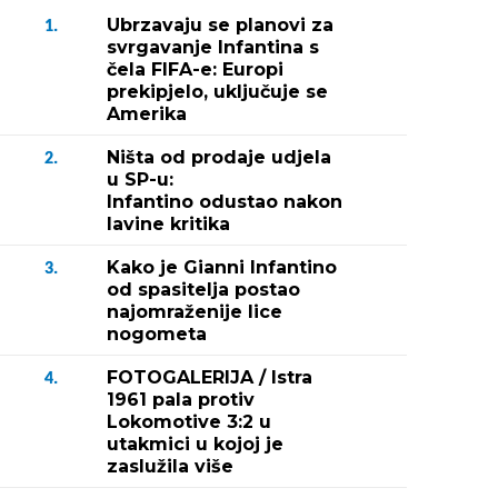
Ubrzavaju se planovi za
1.
svrgavanje Infantina s
čela FIFA-e: Europi
prekipjelo, uključuje se
Amerika
Ništa od prodaje udjela
2.
u SP-u:
Infantino odustao nakon
lavine kritika
Kako je Gianni Infantino
3.
od spasitelja postao
najomraženije lice
nogometa
FOTOGALERIJA / Istra
4.
1961 pala protiv
Lokomotive 3:2 u
utakmici u kojoj je
zaslužila više
Fotografija 2 / 3