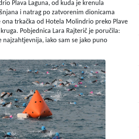
ndrio Plava Laguna, od kuda je krenula
Višnjana i natrag po zatvorenim dionicama
 je ona trkačka od Hotela Molindrio preko Plave
 kruga. Pobjednica Lara Rajterič je poručila:
je najzahtjevnija, iako sam se jako puno