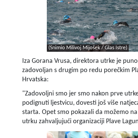
(Snimio Milivoj Mijošek / Glas Istre)
Iza Gorana Vrusa, direktora utrke je puno
zadovoljan s drugim po redu porečkim Pl
Hrvatska:
"Zadovoljni smo jer smo nakon prve utrke ko
podignuti ljestvicu, dovesti još više natjec
starta. Opet smo pokazali da možemo na
utrku zahvaljujući organizaciji Plave Lag