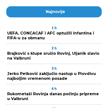
Najnovije
1
h
UEFA, CONCACAF i AFC optužili Infantina i
FIFA-u za obmanu
2
h
Brajković s klupe srušio Rovinj, Uljanik slavio
na Valbruni
3
h
Jerko Petković zaključio nastup u Plovdivu
najboljim vremenom posade
4
h
Rukometaši Rovinja danas počinju pripreme
u Valbruni