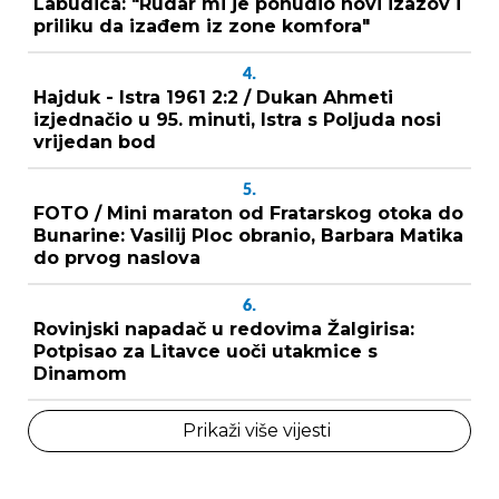
Labudica: "Rudar mi je ponudio novi izazov i
priliku da izađem iz zone komfora"
4.
Hajduk - Istra 1961 2:2 / Dukan Ahmeti
izjednačio u 95. minuti, Istra s Poljuda nosi
vrijedan bod
5.
FOTO / Mini maraton od Fratarskog otoka do
Bunarine: Vasilij Ploc obranio, Barbara Matika
do prvog naslova
6.
Rovinjski napadač u redovima Žalgirisa:
Potpisao za Litavce uoči utakmice s
Dinamom
Prikaži više vijesti