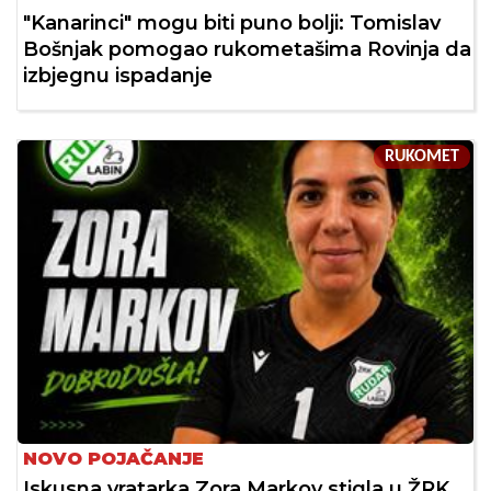
"Kanarinci" mogu biti puno bolji: Tomislav
Bošnjak pomogao rukometašima Rovinja da
izbjegnu ispadanje
RUKOMET
NOVO POJAČANJE
Iskusna vratarka Zora Markov stigla u ŽRK