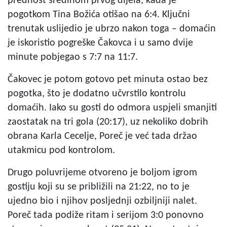
prednost sredinom prvog dijela, kada je
pogotkom Tina Božića otišao na 6:4. Ključni
trenutak uslijedio je ubrzo nakon toga – domaćin
je iskoristio pogreške Čakovca i u samo dvije
minute pobjegao s 7:7 na 11:7.
Čakovec je potom gotovo pet minuta ostao bez
pogotka, što je dodatno učvrstilo kontrolu
domaćih. Iako su gosti do odmora uspjeli smanjiti
zaostatak na tri gola (20:17), uz nekoliko dobrih
obrana Karla Cecelje, Poreč je već tada držao
utakmicu pod kontrolom.
Drugo poluvrijeme otvoreno je boljom igrom
gostiju koji su se približili na 21:22, no to je
ujedno bio i njihov posljednji ozbiljniji nalet.
Poreč tada podiže ritam i serijom 3:0 ponovno