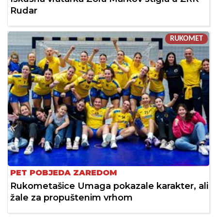
Rudar
RUKOMET
PET POBJEDA ZAREDOM
Rukometašice Umaga pokazale karakter, ali
žale za propuštenim vrhom