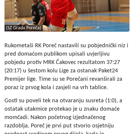
(SZ Grada Poreča)
Rukometaši RK Poreč nastavili su pobjednički niz i
pred domaćom publikom upisali uvjerljivu
pobjedu protiv MRK Čakovec rezultatom 37:27
(20:17) u šestom kolu Lige za ostanak Paket24
Premijer lige. Time su se Porečani revanširali za
poraz iz prvog kola i zasjeli na vrh tablice.
Gosti su poveli tek na otvaranju susreta (1:0), a
ostatak utakmice protekao je u znaku domaće
momčadi. Nakon početnog izjednačenog
razdoblja, Poreč je prvi put stvorio osjetniju