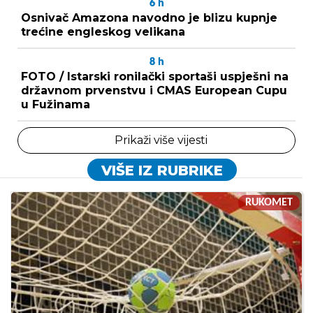
6
h
Osnivač Amazona navodno je blizu kupnje
trećine engleskog velikana
8
h
FOTO / Istarski ronilački sportaši uspješni na
državnom prvenstvu i CMAS European Cupu
u Fužinama
Prikaži više vijesti
VIŠE IZ RUBRIKE
RUKOMET