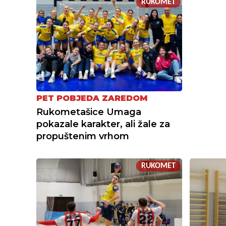
RUKOMET
PET POBJEDA ZAREDOM
Rukometašice Umaga
pokazale karakter, ali žale za
propuštenim vrhom
RUKOMET