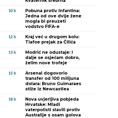
Kvaternik srebrna
Pobuna protiv Infantina:
10
h
Jedna od ove dvije žene
mogla bi preuzeti
vodstvo FIFA-e
Kraj već u drugom kolu:
12
h
Tiafoe prejak za Čilića
Modrić ne odustaje: I
13
h
dalje se osjećam dobro,
želim nove trofeje
Arsenal dogovorio
15
h
transfer od 100 milijuna
dolara: Bruno Guimaraes
stiže iz Newcastlea
Nova uvjerljiva pobjeda
18
h
Hrvatske: Mladi
vaterpolisti slavili protiv
Australije s osam golova