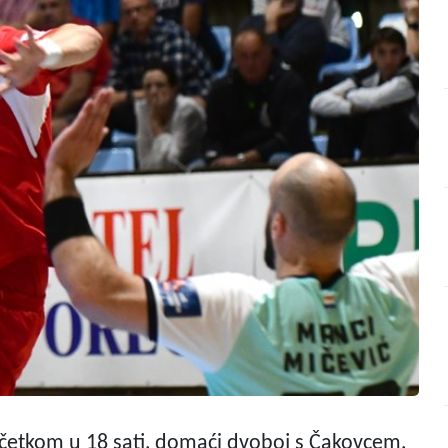
četkom u 18 sati, domaći dvoboj s Čakovcem.