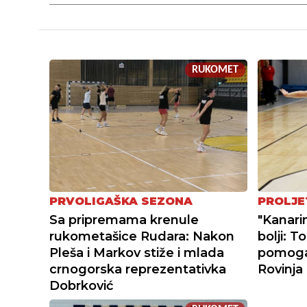
RUKOMET
PRVOLIGAŠKA SEZONA
PROLJE
Sa pripremama krenule
"Kanari
rukometašice Rudara: Nakon
bolji: 
Pleša i Markov stiže i mlada
pomoga
crnogorska reprezentativka
Rovinja
Dobrković