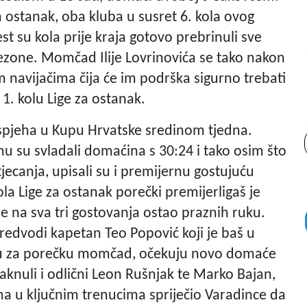
 ostanak, oba kluba u susret 6. kola ovog
st su kola prije kraja gotovo prebrinuli sve
 sezone. Momčad Ilije Lovrinovića se tako nakon
m navijačima čija će im podrška sigurno trebati
1. kolu Lige za ostanak.
uspjeha u Kupu Hrvatske sredinom tjedna.
u su svladali domaćina s 30:24 i tako osim što
tjecanja, upisali su i premijernu gostujuću
a Lige za ostanak porečki premijerligaš je
je na sva tri gostovanja ostao praznih ruku.
edvodi kapetan Teo Popović koji je baš u
icu za porečku momčad, očekuju novo domaće
taknuli i odlični Leon Rušnjak te Marko Bajan,
a u ključnim trenucima spriječio Varadince da