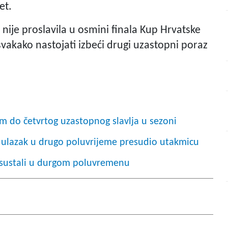
et.
ije proslavila u osmini finala Kup Hrvatske
svakako nastojati izbeći drugi uzastopni poraz
om do četvrtog uzastopnog slavlja u sezoni
š ulazak u drugo poluvrijeme presudio utakmicu
sustali u durgom poluvremenu