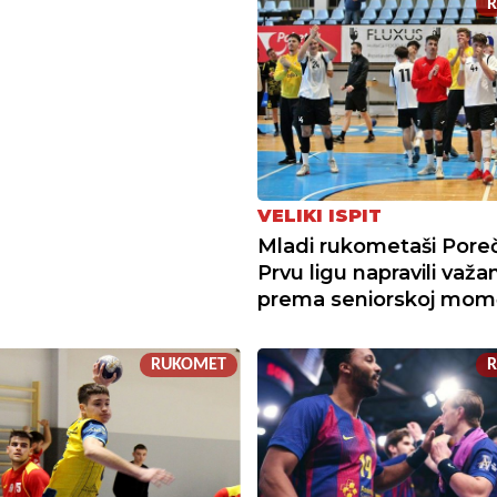
VELIKI ISPIT
Mladi rukometaši Pore
Prvu ligu napravili važa
prema seniorskoj mom
RUKOMET