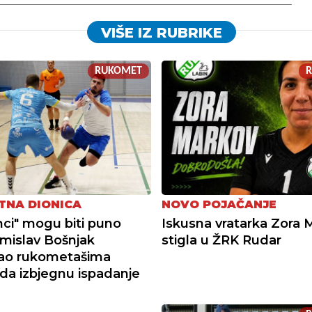
VIŠE IZ RUBRIKE
RUKOMET
TNA DIONICA
NOVO POJAČANJE
nci" mogu biti puno
Iskusna vratarka Zora 
Tomislav Bošnjak
stigla u ŽRK Rudar
o rukometašima
 da izbjegnu ispadanje