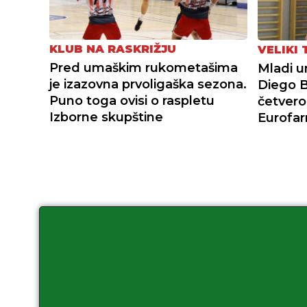
KLUB NA RASKRIŽJU
VELIKI
Pred umaškim rukometašima
Mladi 
je izazovna prvoligaška sezona.
Diego 
Puno toga ovisi o raspletu
četvero
Izborne skupštine
Eurofar