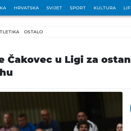
IKA
HRVATSKA
SVIJET
SPORT
KULTURA
LI
TLETIKA
OSTALO
Čakovec u Ligi za ostanak
rhu