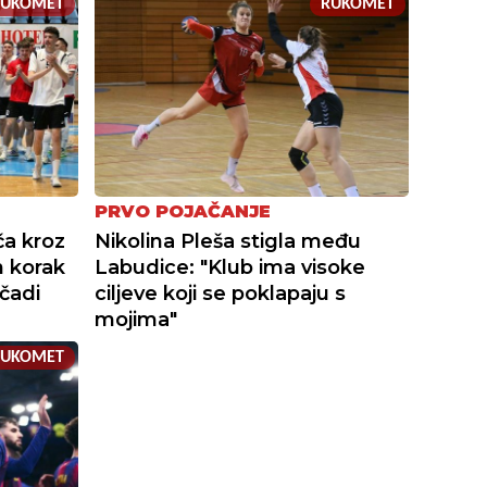
RUKOMET
RUKOMET
PRVO POJAČANJE
ča kroz
Nikolina Pleša stigla među
n korak
Labudice: "Klub ima visoke
čadi
ciljeve koji se poklapaju s
mojima"
RUKOMET