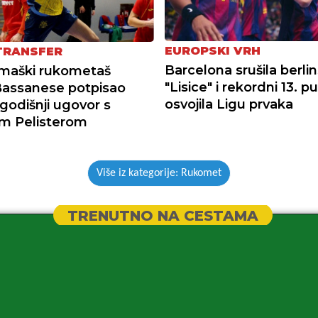
EUROPSKI VRH
 TRANSFER
Barcelona srušila berli
umaški rukometaš
"Lisice" i rekordni 13. pu
Bassanese potpisao
osvojila Ligu prvaka
godišnji ugovor s
m Pelisterom
Više iz kategorije: Rukomet
TRENUTNO NA CESTAMA