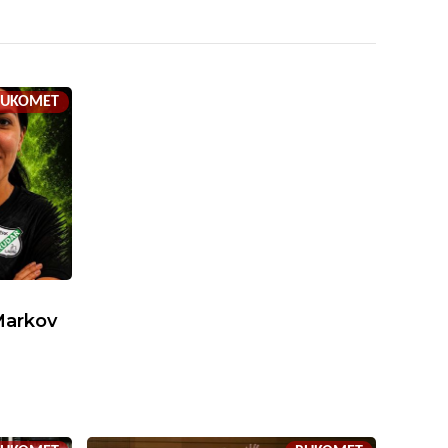
RUKOMET
Markov