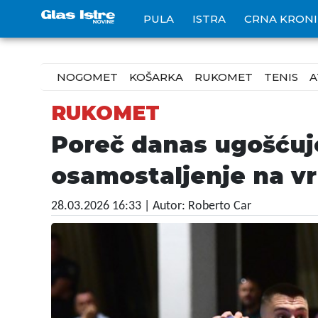
PULA
ISTRA
CRNA KRON
NOGOMET
KOŠARKA
RUKOMET
TENIS
A
RUKOMET
Poreč danas ugošćuje 
osamostaljenje na v
28.03.2026 16:33
| Autor: Roberto Car