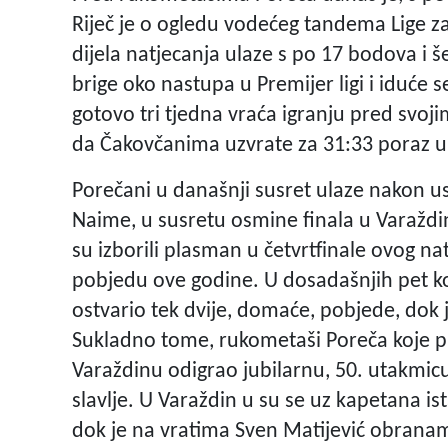
Riječ je o ogledu vodećeg tandema Lige za
dijela natjecanja ulaze s po 17 bodova i še
brige oko nastupa u Premijer ligi i iduće
gotovo tri tjedna vraća igranju pred svoji
da Čakovčanima uzvrate za 31:33 poraz u 
Porečani u današnji susret ulaze nakon 
Naime, u susretu osmine finala u Varaždin
su izborili plasman u četvrtfinale ovog na
pobjedu ove godine. U dosadašnjih pet kol
ostvario tek dvije, domaće, pobjede, dok 
Sukladno tome, rukometaši Poreča koje pr
Varaždinu odigrao jubilarnu, 50. utakm
slavlje. U Varaždin u su se uz kapetana is
dok je na vratima Sven Matijević obranam