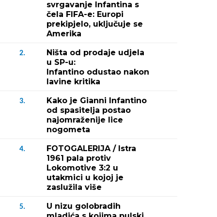
svrgavanje Infantina s
čela FIFA-e: Europi
prekipjelo, uključuje se
Amerika
Ništa od prodaje udjela
2.
u SP-u:
Infantino odustao nakon
lavine kritika
Kako je Gianni Infantino
3.
od spasitelja postao
najomraženije lice
nogometa
FOTOGALERIJA / Istra
4.
1961 pala protiv
Lokomotive 3:2 u
utakmici u kojoj je
zaslužila više
U nizu golobradih
5.
mladića s kojima pulski