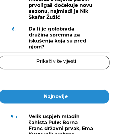
prvoligaš dočekuje novu
sezonu, najmlađi je Nik
Škafar Žužić
Da li je golobrada
6.
družina spremna za
iskušenja koja su pred
njom?
Prikaži više vijesti
Najnovije
Velik uspjeh mladih
9
h
šahista Pule: Borna
Franc državni prvak, Ema