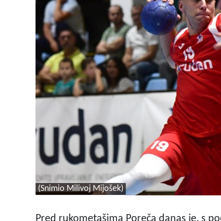
(Snimio Milivoj Mijošek)
Pred rukometašima Poreča danas je, s po