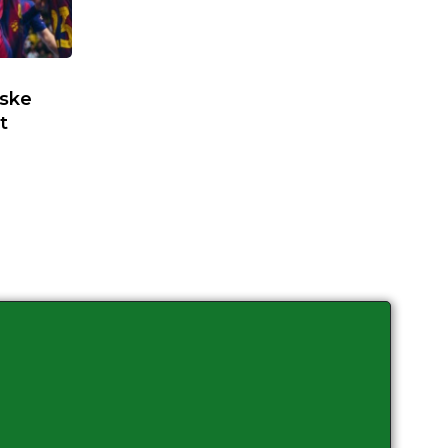
nske
t