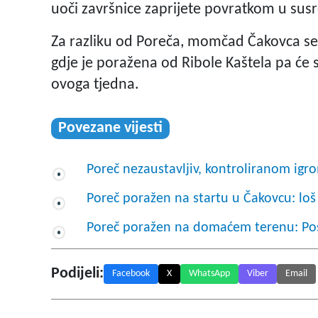
uoči završnice zaprijete povratkom u susr
Za razliku od Poreča, momčad Čakovca se n
gdje je poražena od Ribole Kaštela pa će 
ovoga tjedna.
Povezane vijesti
Poreč nezaustavljiv, kontroliranom igr
Poreč poražen na startu u Čakovcu: lo
Poreč poražen na domaćem terenu: Po
Podijeli:
Facebook
X
WhatsApp
Viber
Email