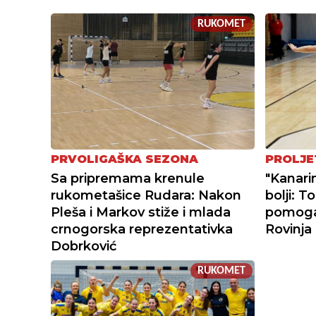
RUKOMET
PRVOLIGAŠKA SEZONA
PROLJE
Sa pripremama krenule
"Kanari
rukometašice Rudara: Nakon
bolji: 
Pleša i Markov stiže i mlada
pomoga
crnogorska reprezentativka
Rovinja
Dobrković
RUKOMET