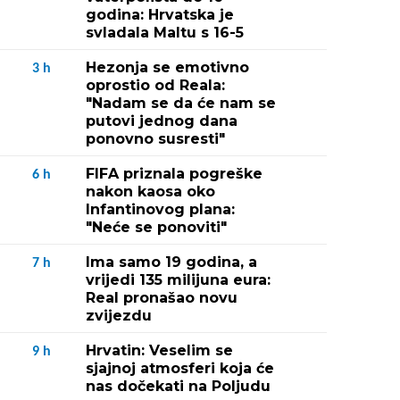
godina: Hrvatska je
svladala Maltu s 16-5
Hezonja se emotivno
3
h
oprostio od Reala:
"Nadam se da će nam se
putovi jednog dana
ponovno susresti"
FIFA priznala pogreške
6
h
nakon kaosa oko
Infantinovog plana:
"Neće se ponoviti"
Ima samo 19 godina, a
7
h
vrijedi 135 milijuna eura:
Real pronašao novu
zvijezdu
Hrvatin: Veselim se
9
h
sjajnoj atmosferi koja će
nas dočekati na Poljudu