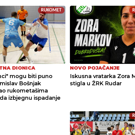
RUKOMET
TNA DIONICA
NOVO POJAČANJE
nci" mogu biti puno
Iskusna vratarka Zora 
Tomislav Bošnjak
stigla u ŽRK Rudar
o rukometašima
 da izbjegnu ispadanje