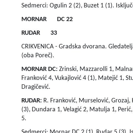
Sedmerci: Ogulin 2 (2), Buzet 1 (1). Isklj
MORNAR DC 22
RUDAR 33
CRIKVENICA - Gradska dvorana. Gledatelja
(oba Poreč).
MORNAR DC:
Zrinski, Mazzarolli 1, Malnar
Franković 4, Vukajlović 4 (1), Matejić 1, S
Dragičević.
RUDAR:
R. Franković, Murselović, Grozaj, K
(3), Dundara 1, Velagić 2, Matulja 1, Perić
5.
Sedmerci: Mornar DC 2 (1), Rudar 5 (3). 