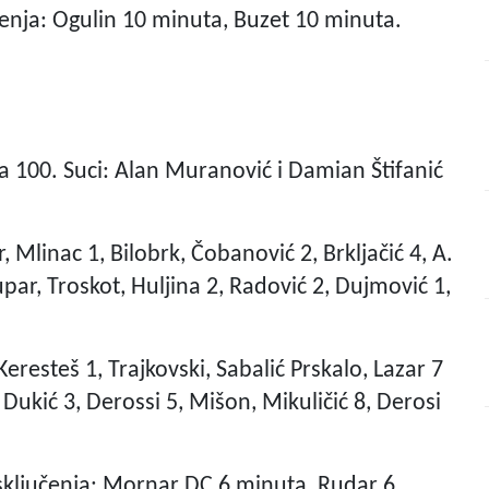
učenja: Ogulin 10 minuta, Buzet 10 minuta.
 100. Suci: Alan Muranović i Damian Štifanić
, Mlinac 1, Bilobrk, Čobanović 2, Brkljačić 4, A.
tupar, Troskot, Huljina 2, Radović 2, Dujmović 1,
eresteš 1, Trajkovski, Sabalić Prskalo, Lazar 7
, Dukić 3, Derossi 5, Mišon, Mikuličić 8, Derosi
Isključenja: Mornar DC 6 minuta, Rudar 6