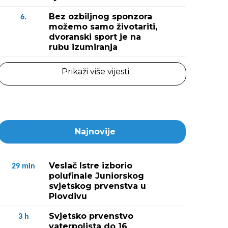
Bez ozbiljnog sponzora
6.
možemo samo životariti,
dvoranski sport je na
rubu izumiranja
Prikaži više vijesti
Najnovije
Veslač Istre izborio
29
min
polufinale Juniorskog
svjetskog prvenstva u
Plovdivu
Svjetsko prvenstvo
3
h
vaterpolista do 16