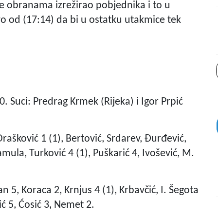
je obranama izrežirao pobjednika i to u
tvo od (17:14) da bi u ostatku utakmice tek
 Suci: Predrag Krmek (Rijeka) i Igor Prpić
Drašković 1 (1), Bertović, Srdarev, Đurđević,
ula, Turković 4 (1), Puškarić 4, Ivošević, M.
an 5, Koraca 2, Krnjus 4 (1), Krbavčić, I. Šegota
ić 5, Ćosić 3, Nemet 2.