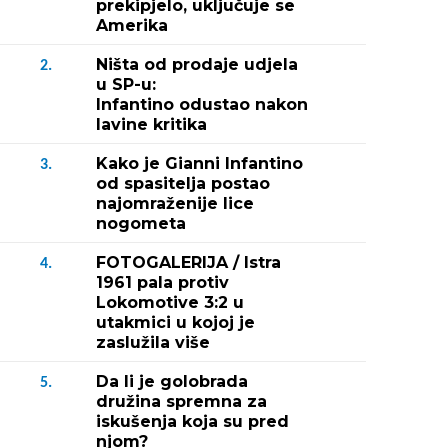
prekipjelo, uključuje se
Amerika
Ništa od prodaje udjela
2.
u SP-u:
Infantino odustao nakon
lavine kritika
Kako je Gianni Infantino
3.
od spasitelja postao
najomraženije lice
nogometa
FOTOGALERIJA / Istra
4.
1961 pala protiv
Lokomotive 3:2 u
utakmici u kojoj je
zaslužila više
Da li je golobrada
5.
družina spremna za
iskušenja koja su pred
njom?