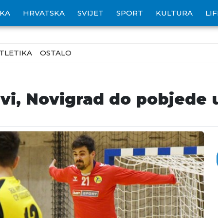
IKA
HRVATSKA
SVIJET
SPORT
KULTURA
LI
TLETIKA
OSTALO
ivi, Novigrad do pobjede 