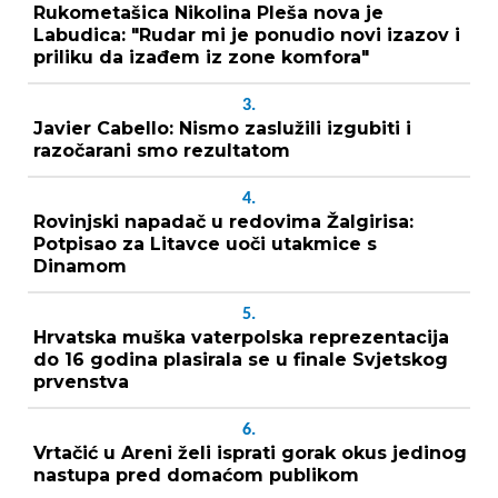
Rukometašica Nikolina Pleša nova je
Labudica: "Rudar mi je ponudio novi izazov i
priliku da izađem iz zone komfora"
3.
Javier Cabello: Nismo zaslužili izgubiti i
razočarani smo rezultatom
4.
Rovinjski napadač u redovima Žalgirisa:
Potpisao za Litavce uoči utakmice s
Dinamom
5.
Hrvatska muška vaterpolska reprezentacija
do 16 godina plasirala se u finale Svjetskog
prvenstva
6.
Vrtačić u Areni želi isprati gorak okus jedinog
nastupa pred domaćom publikom