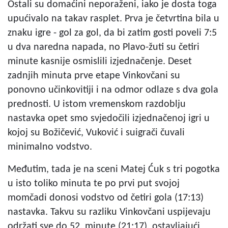
Ostali su domaćini neporaženi, iako je dosta toga
upućivalo na takav rasplet. Prva je četvrtina bila u
znaku igre - gol za gol, da bi zatim gosti poveli 7:5
u dva naredna napada, no Plavo-žuti su četiri
minute kasnije osmislili izjednačenje. Deset
zadnjih minuta prve etape Vinkovčani su
ponovno učinkovitiji i na odmor odlaze s dva gola
prednosti. U istom vremenskom razdoblju
nastavka opet smo svjedočili izjednačenoj igri u
kojoj su Božičević, Vuković i suigrači čuvali
minimalno vodstvo.
Međutim, tada je na sceni Matej Ćuk s tri pogotka
u isto toliko minuta te po prvi put svojoj
momčadi donosi vodstvo od četiri gola (17:13)
nastavka. Takvu su razliku Vinkovčani uspijevaju
održati sve do 52. minute (21:17), ostavljajući