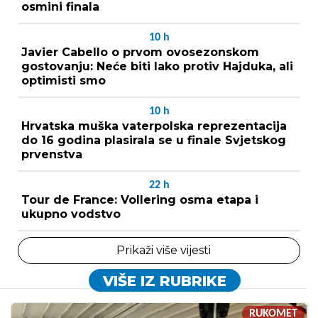
osmini finala
10
h
Javier Cabello o prvom ovosezonskom
gostovanju: Neće biti lako protiv Hajduka, ali
optimisti smo
10
h
Hrvatska muška vaterpolska reprezentacija
do 16 godina plasirala se u finale Svjetskog
prvenstva
22
h
Tour de France: Vollering osma etapa i
ukupno vodstvo
Prikaži više vijesti
VIŠE IZ RUBRIKE
RUKOMET