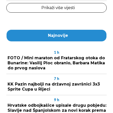
Prikaži više vijesti
Najnovije
1
h
FOTO / Mini maraton od Fratarskog otoka do
Bunarine: Vasilij Ploc obranio, Barbara Matika
do prvog naslova
7
h
KK Pazin najbolji na državnoj završnici 3x3
Sprite Cupa u Rijeci
9
h
Hrvatske odbojkašice upisale drugu pobjedu:
Slavlje nad Španjolskom za novi korak prema