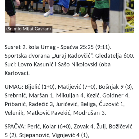
(Snimio Mijat Gavran)
Susret 2. kola Umag - Spačva 25:25 (9:11).
Sportska dvorana „Juraj Radovčić“. Gledatelja 600.
Suci: Lovro Kasunić i Sašo Nikolovski (oba
Karlovac).
UMAG: Bijelić (1+0), Matijević (7+0), Bošnjak 9 (3),
Srebrnić, Maršan 1, Mikuljan 4, Kezić, Goldner 4,
Pribanić, Radečić 3, Juričević, Beliga, Ćuzović 1,
Velenik, Matković Pavekić, Modrušan 3.
SPAČVA: Perić, Kolar (6+0), Zovak 4, Žulj, Božičević
5 (2), Stjepanović, Vignjević 4 (1),