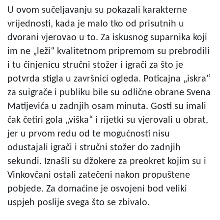
U ovom sučeljavanju su pokazali karakterne
vrijednosti, kada je malo tko od prisutnih u
dvorani vjerovao u to. Za iskusnog suparnika koji
im ne „leži“ kvalitetnom pripremom su prebrodili
i tu činjenicu stručni stožer i igrači za što je
potvrda stigla u završnici ogleda. Poticajna „iskra“
za suigrače i publiku bile su odlične obrane Svena
Matijevića u zadnjih osam minuta. Gosti su imali
čak četiri gola „viška“ i rijetki su vjerovali u obrat,
jer u prvom redu od te mogućnosti nisu
odustajali igrači i stručni stožer do zadnjih
sekundi. Iznašli su džokere za preokret kojim su i
Vinkovčani ostali zatečeni nakon propuštene
pobjede. Za domaćine je osvojeni bod veliki
uspjeh poslije svega što se zbivalo.