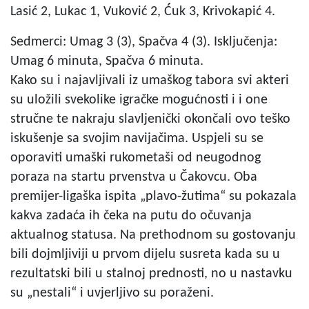
Lasić 2, Lukac 1, Vuković 2, Ćuk 3, Krivokapić 4.
Sedmerci: Umag 3 (3), Spačva 4 (3). Isključenja:
Umag 6 minuta, Spačva 6 minuta.
Kako su i najavljivali iz umaškog tabora svi akteri
su uložili svekolike igračke mogućnosti i i one
stručne te nakraju slavljenički okončali ovo teško
iskušenje sa svojim navijačima. Uspjeli su se
oporaviti umaški rukometaši od neugodnog
poraza na startu prvenstva u Čakovcu. Oba
premijer-ligaška ispita „plavo-žutima“ su pokazala
kakva zadaća ih čeka na putu do očuvanja
aktualnog statusa. Na prethodnom su gostovanju
bili dojmljiviji u prvom dijelu susreta kada su u
rezultatski bili u stalnoj prednosti, no u nastavku
su „nestali“ i uvjerljivo su poraženi.