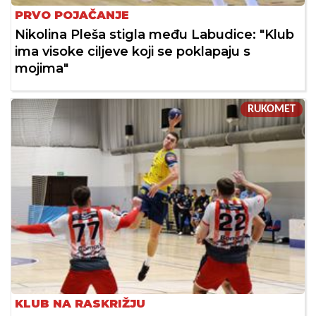
PRVO POJAČANJE
Nikolina Pleša stigla među Labudice: "Klub
ima visoke ciljeve koji se poklapaju s
mojima"
RUKOMET
KLUB NA RASKRIŽJU