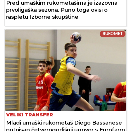
Pred umaškim rukometašima je izazovna
prvoligaška sezona. Puno toga ovisi o
raspletu Izborne skupštine
RUKOMET
VELIKI TRANSFER
Mladi umaški rukometaš Diego Bassanese
potpisao četverogodišnji ugovor s Eurofarm