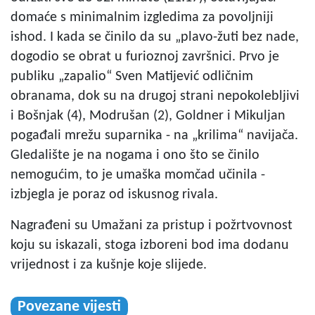
domaće s minimalnim izgledima za povoljniji
ishod. I kada se činilo da su „plavo-žuti bez nade,
dogodio se obrat u furioznoj završnici. Prvo je
publiku „zapalio“ Sven Matijević odličnim
obranama, dok su na drugoj strani nepokolebljivi
i Bošnjak (4), Modrušan (2), Goldner i Mikuljan
pogađali mrežu suparnika - na „krilima“ navijača.
Gledalište je na nogama i ono što se činilo
nemogućim, to je umaška momčad učinila -
izbjegla je poraz od iskusnog rivala.
Nagrađeni su Umažani za pristup i požrtvovnost
koju su iskazali, stoga izboreni bod ima dodanu
vrijednost i za kušnje koje slijede.
Povezane vijesti