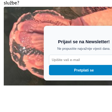
službe?
Prijavi se na Newsletter!
Ne propustite najvažnije vijesti dana.
Pretplati se
FOTO / Još jedna vrsta meduza zamijećena uz
istarsku obalu, stručnjaci apeliraju da ih ne dirate