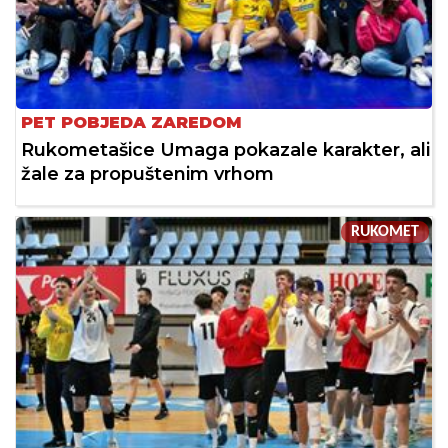
PET POBJEDA ZAREDOM
Rukometašice Umaga pokazale karakter, ali
žale za propuštenim vrhom
RUKOMET