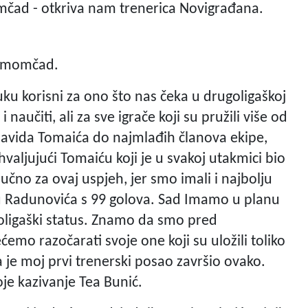
mčad - otkriva nam trenerica Novigrađana.
u momčad.
ruku korisni za ono što nas čeka u drugoligaškoj
 naučiti, ali za sve igrače koji su pružili više od
Davida Tomaića do najmlađih članova ekipe,
aljujući Tomaiću koji je u svakoj utakmici bio
ključno za ovaj uspjeh, jer smo imali i najbolju
Luku Radunovića s 99 golova. Sad Imamo u planu
ugoligaški status. Znamo da smo pred
mo razočarati svoje one koji su uložili toliko
 je moj prvi trenerski posao završio ovako.
oje kazivanje Tea Bunić.