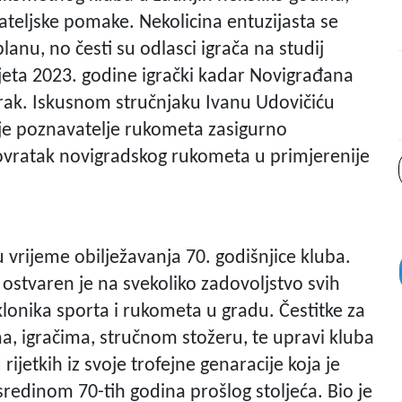
ateljske pomake. Nekolicina entuzijasta se
lanu, no česti su odlasci igrača na studij
 ljeta 2023. godine igrački kadar Novigrađana
korak. Iskusnom stručnjaku Ivanu Udovičiću
lje poznavatelje rukometa zasigurno
ovratak novigradskog rukometa u primjerenije
 vrijeme obilježavanja 70. godišnjice kluba.
 ostvaren je na svekoliko zadovoljstvo svih
klonika sporta i rukometa u gradu. Čestitke za
a, igračima, stručnom stožeru, te upravi kluba
ijetkih iz svoje trofejne genaracije koja je
 sredinom 70-tih godina prošlog stoljeća. Bio je