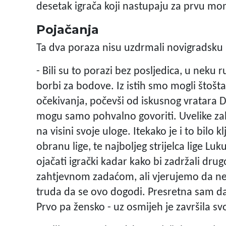
desetak igrača koji nastupaju za prvu mo
Pojačanja
Ta dva poraza nisu uzdrmali novigradsk
- Bili su to porazi bez posljedica, u neku 
borbi za bodove. Iz istih smo mogli štošta i
očekivanja, počevši od iskusnog vratara 
mogu samo pohvalno govoriti. Uvelike zahv
na visini svoje uloge. Itekako je i to bilo 
obranu lige, te najboljeg strijelca lige 
ojačati igrački kadar kako bi zadržali dr
zahtjevnom zadaćom, ali vjerujemo da neće
truda da se ovo dogodi. Presretna sam da
Prvo pa žensko - uz osmijeh je završila sv