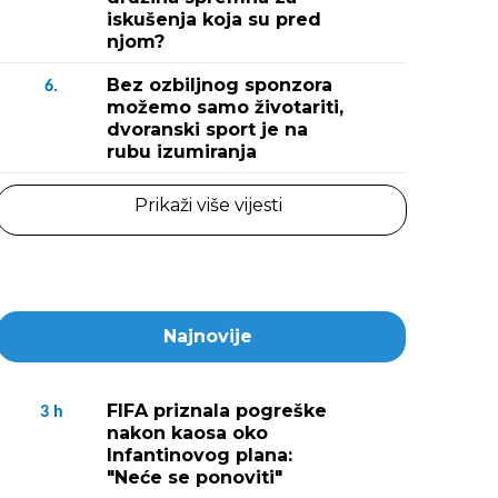
iskušenja koja su pred
njom?
Bez ozbiljnog sponzora
6.
možemo samo životariti,
dvoranski sport je na
rubu izumiranja
Prikaži više vijesti
Najnovije
FIFA priznala pogreške
3
h
nakon kaosa oko
Infantinovog plana:
"Neće se ponoviti"