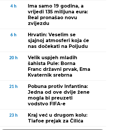
Ima samo 19 godina, a
4
h
vrijedi 135 milijuna eura:
Real pronašao novu
zvijezdu
Hrvatin: Veselim se
6
h
sjajnoj atmosferi koja će
nas dočekati na Poljudu
Velik uspjeh mladih
20
h
šahista Pule: Borna
Franc državni prvak, Ema
Kvaternik srebrna
Pobuna protiv Infantina:
21
h
Jedna od ove dvije žene
mogla bi preuzeti
vodstvo FIFA-e
Kraj već u drugom kolu:
23
h
Tiafoe prejak za Čilića