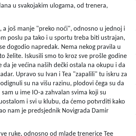
 dana u svakojakim ulogama, od trenera,
, a još manje "preko noći", odnosno u jednoj i
m poslu pa tako i u sportu treba biti ustrajan,
bi se dogodio napredak. Nema nekog pravila u
 želite. Iskusili smo to kroz sve prošle godine
se da je većina naših dečki ostala na okupu i da
dar. Upravo su Ivan i Tea "zapalili" tu iskru za
dignuli su na višu razinu, plodovi čega su da
o sam u ime IO-a zahvalan svima koji su
o uostalom i svi u klubu, da ćemo potvrditi kako
azao nam je predsjednik Novigrada Damir
prve ruke, odnosno od mlade trenerice Tee