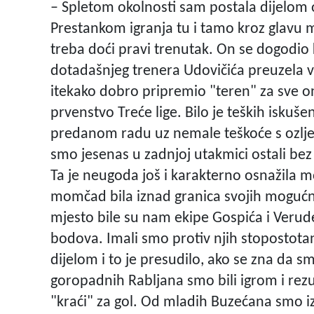
– Spletom okolnosti sam postala dijelom 
Prestankom igranja tu i tamo kroz glavu mi
treba doći pravi trenutak. On se dogodio
dotadašnjeg trenera Udovičića preuzela 
itekako dobro pripremio "teren" za sve 
prvenstvo Treće lige. Bilo je teških iskušenj
predanom radu uz nemale teškoće s ozljed
smo jesenas u zadnjoj utakmici ostali bez 
Ta je neugoda još i karakterno osnažila 
momčad bila iznad granica svojih mogućno
mjesto bile su nam ekipe Gospića i Verude 
bodova. Imali smo protiv njih stoposto
dijelom i to je presudilo, ako se zna da sm
goropadnih Rabljana smo bili igrom i rezul
"kraći" za gol. Od mladih Buzećana smo izgu