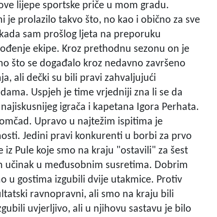
ove lijepe sportske priče u mom gradu.
 je prolazilo takvo što, no kao i obično za sve
 kada sam prošlog ljeta na preporuku
vođenje ekipe. Kroz prethodnu sezonu on je
ono što se događalo kroz nedavno završeno
a, ali dečki su bili pravi zahvaljujući
ama. Uspjeh je time vrjedniji zna li se da
najiskusnijeg igrača i kapetana Igora Perhata.
momčad. Upravo u najtežim ispitima je
sti. Jedini pravi konkurenti u borbi za prvo
iz Pule koje smo na kraju "ostavili" za šest
tan učinak u međusobnim susretima. Dobrim
o u gostima izgubili dvije utakmice. Protiv
tatski ravnopravni, ali smo na kraju bili
bili uvjerljivo, ali u njihovu sastavu je bilo