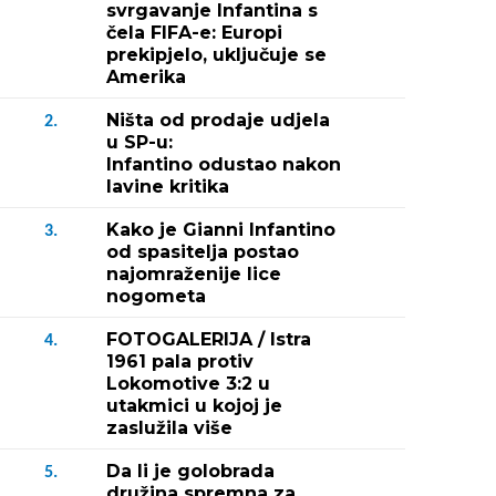
svrgavanje Infantina s
čela FIFA-e: Europi
prekipjelo, uključuje se
Amerika
Ništa od prodaje udjela
2.
u SP-u:
Infantino odustao nakon
lavine kritika
Kako je Gianni Infantino
3.
od spasitelja postao
najomraženije lice
nogometa
FOTOGALERIJA / Istra
4.
1961 pala protiv
Lokomotive 3:2 u
utakmici u kojoj je
zaslužila više
Da li je golobrada
5.
družina spremna za