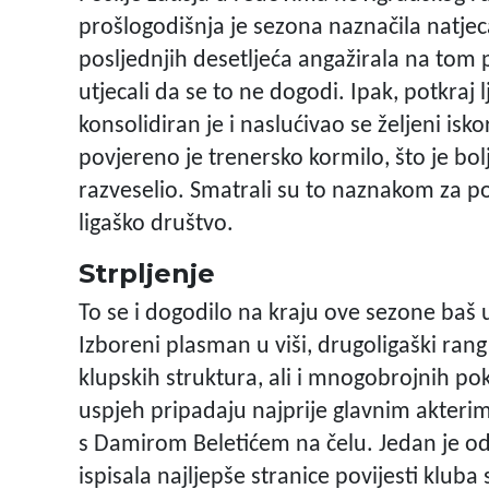
prošlogodišnja je sezona naznačila natjec
posljednjih desetljeća angažirala na tom p
utjecali da se to ne dogodi. Ipak, potkraj
konsolidiran je i naslućivao se željeni is
povjereno je trenersko kormilo, što je bo
razveselio. Smatrali su to naznakom za p
ligaško društvo.
Strpljenje
To se i dogodilo na kraju ove sezone baš u
Izboreni plasman u viši, drugoligaški rang
klupskih struktura, ali i mnogobrojnih po
uspjeh pripadaju najprije glavnim akterim
s Damirom Beletićem na čelu. Jedan je od r
ispisala najljepše stranice povijesti kluba