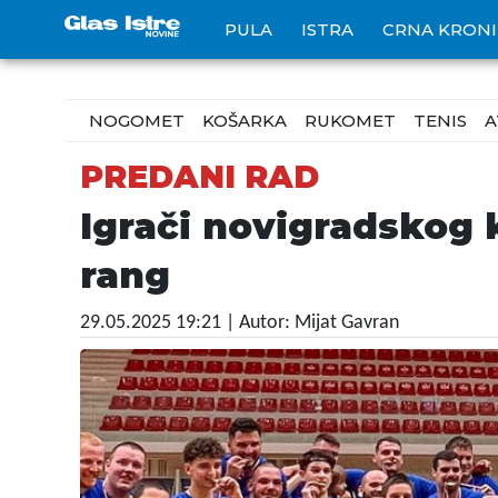
PULA
ISTRA
CRNA KRON
NOGOMET
KOŠARKA
RUKOMET
TENIS
A
PREDANI RAD
Igrači novigradskog k
rang
29.05.2025 19:21
| Autor: Mijat Gavran