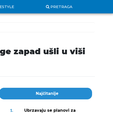
FESTYLE
PRETRAGA
e zapad ušli u viši
Najčitanije
Ubrzavaju se planovi za
1.