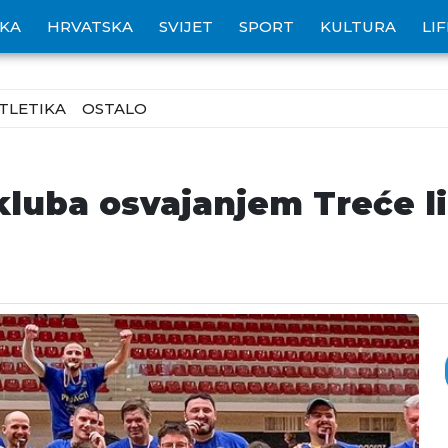
IKA
HRVATSKA
SVIJET
SPORT
KULTURA
LI
TLETIKA
OSTALO
luba osvajanjem Treće lig