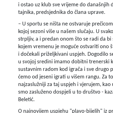
i ostao uz klub sve vrijeme do današnjih
tajnika, predsjednika do člana uprave.
– U sportu se ništa ne ostvaruje prečicom
kojoj sezoni više u našem slučaju. U svako
strpljiv, a i predan onom što se radi da 
kojem vremenu je moguće ostvariti ono što
i dočekali priželjkivani uspjeh. Dogodilo 
u svojoj sredini imamo dobitni trenerski ka
sustavnim radom kod igrača i sve drugo po
ćemo od jeseni igrati u višem rangu. Za t
najzaslužniji za taj uspjeh i vjerujem, ka
smo zasluženo dospjeli u to društvo - k
Beletić.
O najnovijem uspjehu "plavo-bijelih" iz 