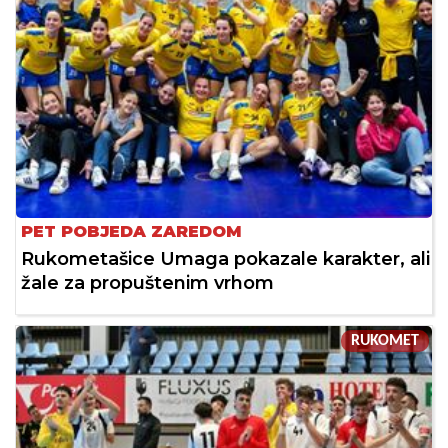
PET POBJEDA ZAREDOM
Rukometašice Umaga pokazale karakter, ali
žale za propuštenim vrhom
RUKOMET