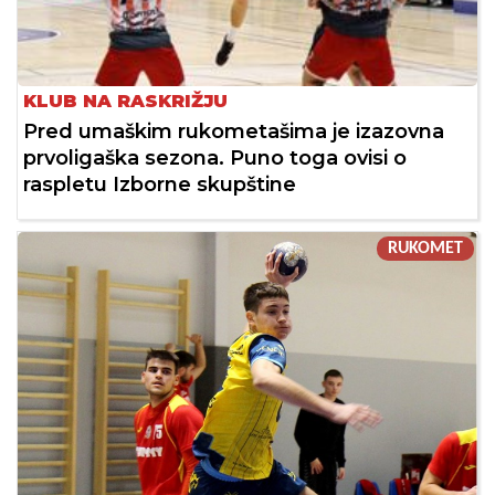
KLUB NA RASKRIŽJU
Pred umaškim rukometašima je izazovna
prvoligaška sezona. Puno toga ovisi o
raspletu Izborne skupštine
RUKOMET