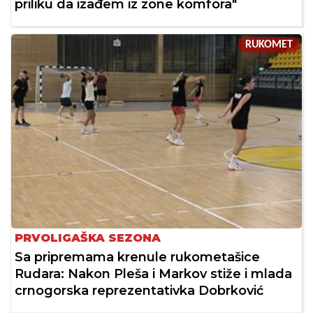
priliku da izađem iz zone komfora"
RUKOMET
PRVOLIGAŠKA SEZONA
Sa pripremama krenule rukometašice
Rudara: Nakon Pleša i Markov stiže i mlada
crnogorska reprezentativka Dobrković