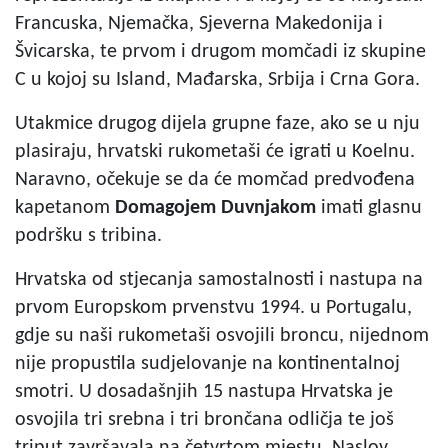
Francuska, Njemačka, Sjeverna Makedonija i
Švicarska, te prvom i drugom momčadi iz skupine
C u kojoj su Island, Mađarska, Srbija i Crna Gora.
Utakmice drugog dijela grupne faze, ako se u nju
plasiraju, hrvatski rukometaši će igrati u Koelnu.
Naravno, očekuje se da će momčad predvođena
kapetanom
Domagojem Duvnjakom
imati glasnu
podršku s tribina.
Hrvatska od stjecanja samostalnosti i nastupa na
prvom Europskom prvenstvu 1994. u Portugalu,
gdje su naši rukometaši osvojili broncu, nijednom
nije propustila sudjelovanje na kontinentalnoj
smotri. U dosadašnjih 15 nastupa Hrvatska je
osvojila tri srebna i tri brončana odličja te još
triput završavala na četvrtom mjestu. Naslov