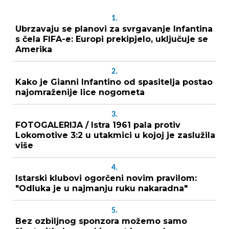
1.
Ubrzavaju se planovi za svrgavanje Infantina
s čela FIFA-e: Europi prekipjelo, uključuje se
Amerika
2.
Kako je Gianni Infantino od spasitelja postao
najomraženije lice nogometa
3.
FOTOGALERIJA / Istra 1961 pala protiv
Lokomotive 3:2 u utakmici u kojoj je zaslužila
više
4.
Istarski klubovi ogorčeni novim pravilom:
"Odluka je u najmanju ruku nakaradna"
5.
Bez ozbiljnog sponzora možemo samo