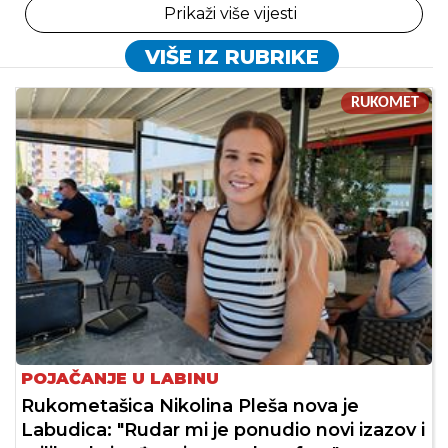
Prikaži više vijesti
VIŠE IZ RUBRIKE
RUKOMET
POJAČANJE U LABINU
Rukometašica Nikolina Pleša nova je
Labudica: "Rudar mi je ponudio novi izazov i