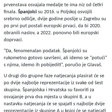
prvenstava osvajala medalje te ima niz od četiri
finala.
Španjolci
su 2016. u Poljskoj osvojili
srebrno odličje, dvije godine poslije u Zagrebu su
po prvi put postali europski prvaci, da bi 2020.
obranili naslov, a 2022. ponovno bili europski
doprvaci.
“Da, fenomenalan podatak. Španjolci su
rukometno gotovo savršeni, ali idemo se “potući”
s njima, idemo ih pobijediti”, poručio je Glavaš.
U drugi dio grupne faze natjecanja plasirat će se
po dvije najbolje reprezentacije iz svake od šest
skupina. Španjolska i Hrvatska su favoriti za
osvajanje prva dva mjesta u skupini B, a u
nastavku natjecanja će se spajati s najbolje dvije
reprezentacije iz skupine A u kojoj će se natjecati