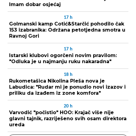
Imam dobar osjećaj
17
h
Golmanski kamp Cotić&Starčić pohodilo čak
153 izabranika: Održana petotjedna smotra u
Ravnoj Gori
17
h
Istarski klubovi ogorčeni novim pravilom:
"Odluka je u najmanju ruku nakaradna"
18
h
Rukometašica Nikolina Pleša nova je
Labudica: "Rudar mi je ponudio novi izazov i
priliku da izađem iz zone komfora"
20
h
Varvodić "počistio" HOO: Krajač više nije
glavni tajnik, razriješeno svih osam direktora
ureda