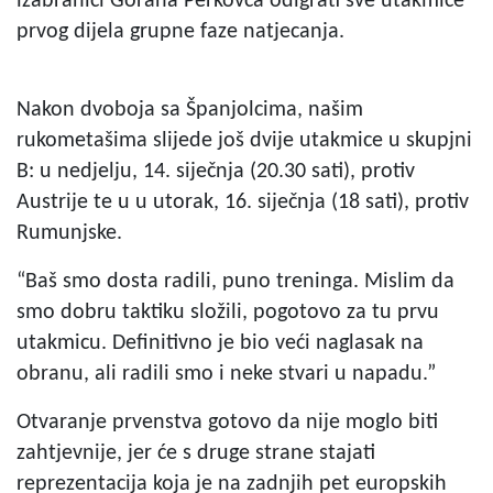
izabranici Gorana Perkovca odigrati sve utakmice
prvog dijela grupne faze natjecanja.
Nakon dvoboja sa Španjolcima, našim
rukometašima slijede još dvije utakmice u skupjni
B: u nedjelju, 14. siječnja (20.30 sati), protiv
Austrije te u u utorak, 16. siječnja (18 sati), protiv
Rumunjske.
“Baš smo dosta radili, puno treninga. Mislim da
smo dobru taktiku složili, pogotovo za tu prvu
utakmicu. Definitivno je bio veći naglasak na
obranu, ali radili smo i neke stvari u napadu.”
Otvaranje prvenstva gotovo da nije moglo biti
zahtjevnije, jer će s druge strane stajati
reprezentacija koja je na zadnjih pet europskih