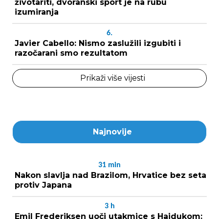
životariti, dvoranski sport je na rubu
izumiranja
6.
Javier Cabello: Nismo zaslužili izgubiti i
razočarani smo rezultatom
Prikaži više vijesti
Najnovije
31
min
Nakon slavlja nad Brazilom, Hrvatice bez seta
protiv Japana
3
h
Emil Frederiksen uoči utakmice s Hajdukom: