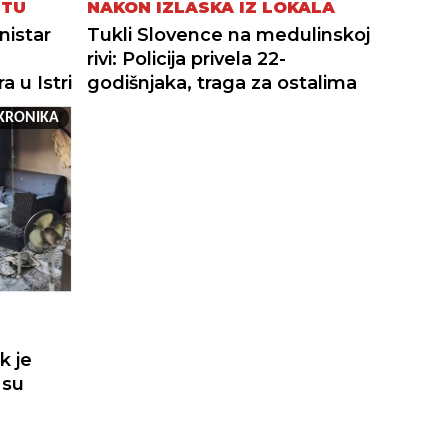
ETU
NAKON IZLASKA IZ LOKALA
nistar
Tukli Slovence na medulinskoj
rivi: Policija privela 22-
 u Istri
godišnjaka, traga za ostalima
KRONIKA
k je
 su