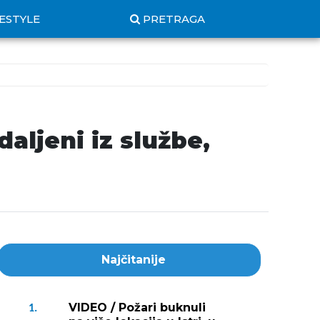
FESTYLE
PRETRAGA
aljeni iz službe,
Najčitanije
VIDEO / Požari buknuli
1.