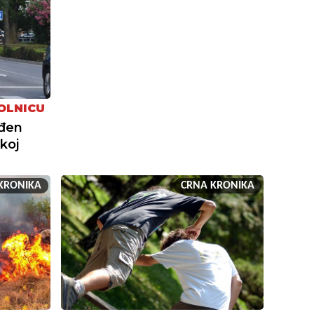
OLNICU
eđen
koj
KRONIKA
CRNA KRONIKA