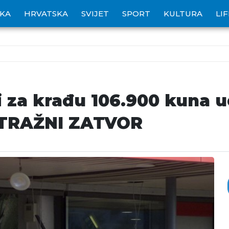
IKA
HRVATSKA
SVIJET
SPORT
KULTURA
LI
 za krađu 106.900 kuna ud
STRAŽNI ZATVOR