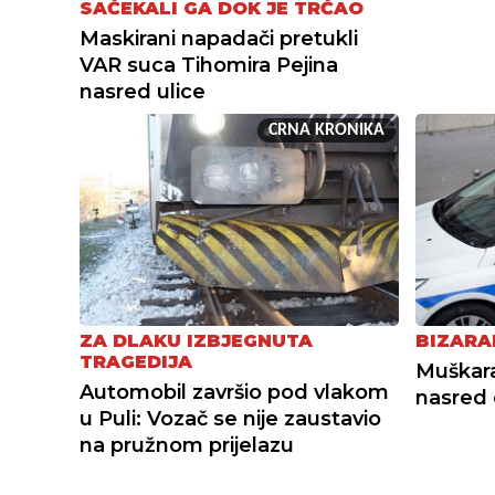
SAČEKALI GA DOK JE TRČAO
Maskirani napadači pretukli
VAR suca Tihomira Pejina
nasred ulice
CRNA KRONIKA
ZA DLAKU IZBJEGNUTA
BIZARA
TRAGEDIJA
Muškar
Automobil završio pod vlakom
nasred 
u Puli: Vozač se nije zaustavio
na pružnom prijelazu