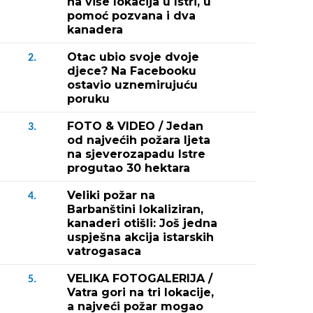
na više lokacija u Istri, u
pomoć pozvana i dva
kanadera
Otac ubio svoje dvoje
2.
djece? Na Facebooku
ostavio uznemirujuću
poruku
FOTO & VIDEO / Jedan
3.
od najvećih požara ljeta
na sjeverozapadu Istre
progutao 30 hektara
Veliki požar na
4.
Barbanštini lokaliziran,
kanaderi otišli: Još jedna
uspješna akcija istarskih
vatrogasaca
VELIKA FOTOGALERIJA /
5.
Vatra gori na tri lokacije,
a najveći požar mogao