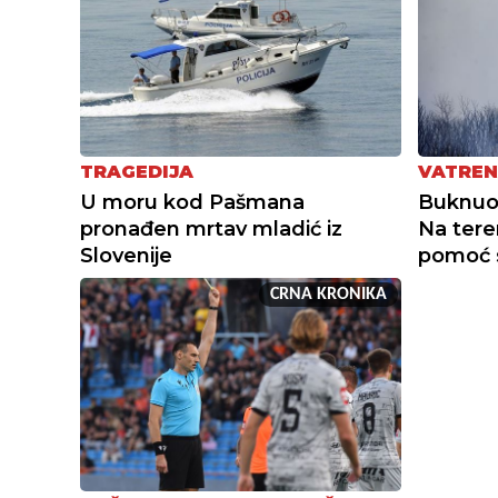
TRAGEDIJA
VATREN
U moru kod Pašmana
Buknuo 
pronađen mrtav mladić iz
Na tere
Slovenije
pomoć s
CRNA KRONIKA