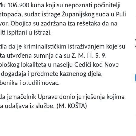
đu 106.900 kuna koji su nepoznati počinitelji
istopada, sudac istrage Županijskog suda u Puli
vor. Obojica su zadržana iza rešetaka da na
i ispitani u istrazi.
tila da je kriminalističkim istraživanjem koje su
ta utvrđena sumnja da su Z. M. i I. S. 9.
ološkog lokaliteta u naselju Gedići kod Nove
o događaja i predmete kaznenog djela,
žbenika i otuđili novac.
 i da je načelnik Uprave donio je rješenja kojima
ka udaljava iz službe. (M. KOŠTA)