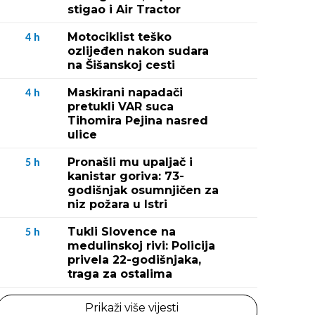
stigao i Air Tractor
Motociklist teško
4
h
ozlijeđen nakon sudara
na Šišanskoj cesti
Maskirani napadači
4
h
pretukli VAR suca
Tihomira Pejina nasred
ulice
Pronašli mu upaljač i
5
h
kanistar goriva: 73-
godišnjak osumnjičen za
niz požara u Istri
Tukli Slovence na
5
h
medulinskoj rivi: Policija
privela 22-godišnjaka,
traga za ostalima
Prikaži više vijesti