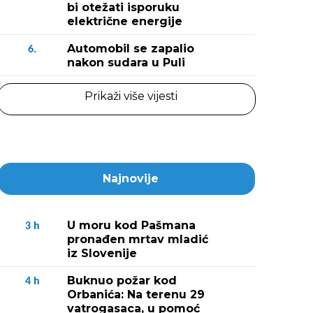
bi otežati isporuku
električne energije
Automobil se zapalio
6.
nakon sudara u Puli
Prikaži više vijesti
Najnovije
U moru kod Pašmana
3
h
pronađen mrtav mladić
iz Slovenije
Buknuo požar kod
4
h
Orbanića: Na terenu 29
vatrogasaca, u pomoć