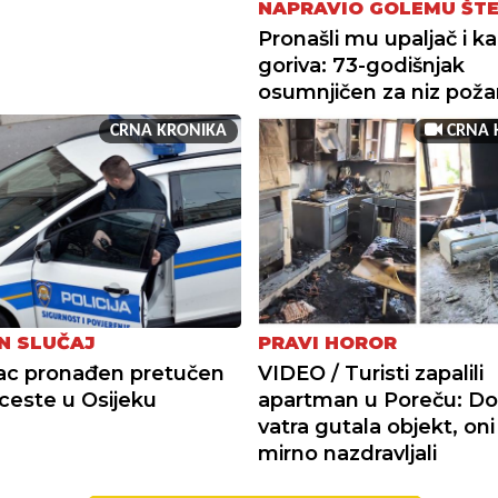
NAPRAVIO GOLEMU ŠT
Pronašli mu upaljač i ka
goriva: 73-godišnjak
osumnjičen za niz požara
CRNA KRONIKA
CRNA 
N SLUČAJ
PRAVI HOROR
ac pronađen pretučen
VIDEO / Turisti zapalili
ceste u Osijeku
apartman u Poreču: Do
vatra gutala objekt, oni
mirno nazdravljali