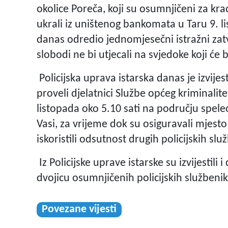
okolice Poreča, koji su osumnjičeni za kra
ukrali iz uništenog bankomata u Taru 9. l
danas odredio jednomjesečni istražni zat
slobodi ne bi utjecali na svjedoke koji će bit
Policijska uprava istarska danas je izvijes
proveli djelatnici Službe općeg kriminalite
listopada oko 5.10 sati na području spele
Vasi, za vrijeme dok su osiguravali mjest
iskoristili odsutnost drugih policijskih slu
Iz Policijske uprave istarske su izvijestili
dvojicu osumnjičenih policijskih službeni
Povezane vijesti