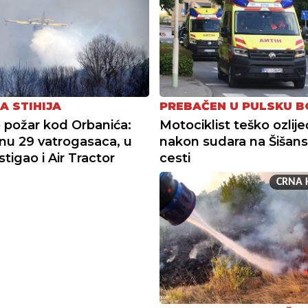
A STIHIJA
PREBAČEN U PULSKU B
požar kod Orbanića:
Motociklist teško ozlij
nu 29 vatrogasaca, u
nakon sudara na Šišans
tigao i Air Tractor
cesti
CRNA 