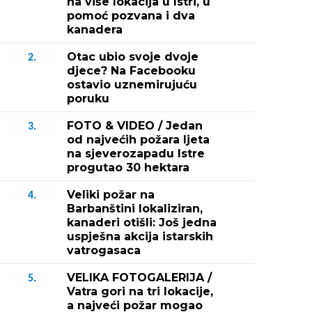
na više lokacija u Istri, u
pomoć pozvana i dva
kanadera
Otac ubio svoje dvoje
2.
djece? Na Facebooku
ostavio uznemirujuću
poruku
FOTO & VIDEO / Jedan
3.
od najvećih požara ljeta
na sjeverozapadu Istre
progutao 30 hektara
Veliki požar na
4.
Barbanštini lokaliziran,
kanaderi otišli: Još jedna
uspješna akcija istarskih
vatrogasaca
VELIKA FOTOGALERIJA /
5.
Vatra gori na tri lokacije,
a najveći požar mogao