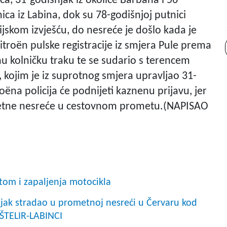
a, 31-godišnjak iz okolice Barbana i 56-
ica iz Labina, dok su 78-godišnjoj putnici
ijskom izvješću, do nesreće je došlo kada je
troën pulske registracije iz smjera Pule prema
u kolničku traku te se sudario s terencem
 kojim je iz suprotnog smjera upravljao 31-
oëna policija će podnijeti kaznenu prijavu, jer
ometne nesreće u cestovnom prometu.(NAPISAO
tom i zapaljenja motocikla
ljak stradao u prometnoj nesreći u Červaru kod
ŠTELIR-LABINCI