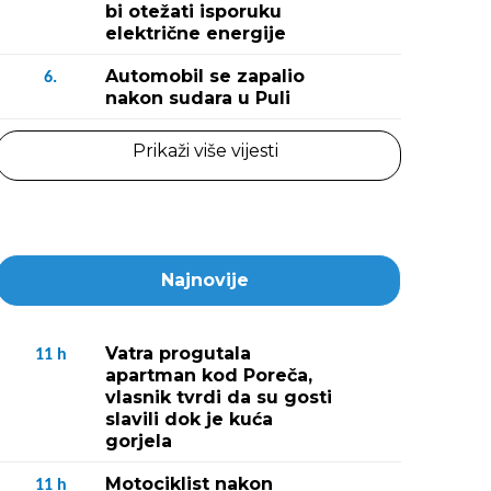
bi otežati isporuku
električne energije
Automobil se zapalio
6.
nakon sudara u Puli
Prikaži više vijesti
Najnovije
Vatra progutala
11
h
apartman kod Poreča,
vlasnik tvrdi da su gosti
slavili dok je kuća
gorjela
Motociklist nakon
11
h