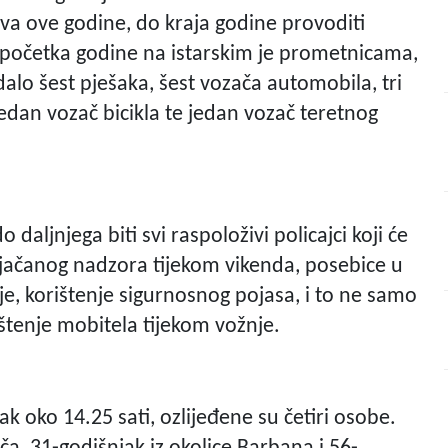
tva ove godine, do kraja godine provoditi
početka godine na istarskim je prometnicama,
alo šest pješaka, šest vozača automobila, tri
jedan vozač bicikla te jedan vozač teretnog
o daljnjega biti svi raspoloživi policajci koji će
ojačanog nadzora tijekom vikenda, posebice u
je, korištenje sigurnosnog pojasa, i to ne samo
ištenje mobitela tijekom vožnje.
ak oko 14.25 sati, ozlijeđene su četiri osobe.