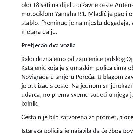
oko 18 sati na dijelu državne ceste Anten
motociklom Yamaha R1. Mladić je pao i otk
stablo. Preminuo je na mjestu događaja, 
metara dalje.
Pretjecao dva vozila
Kako doznajemo od zamjenice pulskog Op
Katalenić koja je s umaškim policajcima ob
Novigrada u smjeru Poreča. U blagom zavo
je otklizao s ceste. Na jednom smjerokazno
udarca, no prema svemu sudeći u njega je 
kolnik.
Cesta nije bila zatvorena za promet, a očev
Istarska policija je najavila da će zbog 