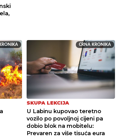
nski
ela,
KRONIKA
CRNA KRONIKA
SKUPA LEKCIJA
na
U Labinu kupovao teretno
vozilo po povoljnoj cijeni pa
dobio blok na mobitelu:
Prevaren za više tisuća eura