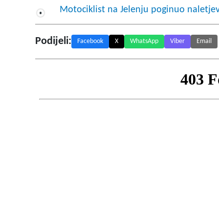
Motociklist na Jelenju poginuo naletje
Podijeli:
Facebook
X
WhatsApp
Viber
Email