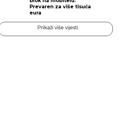
blok na mobitelu:
Prevaren za više tisuća
eura
Prikaži više vijesti