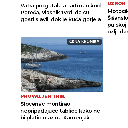
UZROK
Vatra progutala apartman kod
Motocik
Poreča, vlasnik tvrdi da su
Šišansko
gosti slavili dok je kuća gorjela
pulskoj 
ozljed
CRNA KRONIKA
PROVALJEN TRIK
Slovenac montirao
nepripadajuće tablice kako ne
bi platio ulaz na Kamenjak