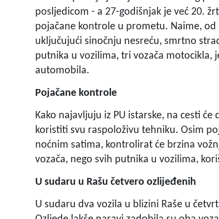
posljedicom - a 27-godišnjak je već 20. žr
pojačane kontrole u prometu. Naime, od 
uključujući sinočnju nesreću, smrtno strad
putnika u vozilima, tri vozača motocikla, 
automobila.
Pojačane kontrole
Kako najavljuju iz PU istarske, na cesti će d
koristiti svu raspoloživu tehniku. Osim p
noćnim satima, kontrolirat će brzina vožn
vozača, nego svih putnika u vozilima, kor
U sudaru u Rašu četvero ozlijeđenih
U sudaru dva vozila u blizini Raše u četvrt