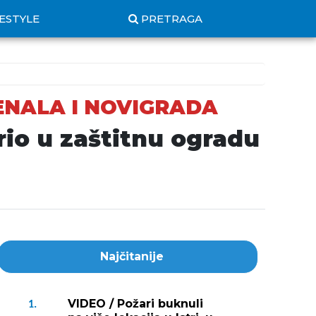
FESTYLE
PRETRAGA
ENALA I NOVIGRADA
io u zaštitnu ogradu
Najčitanije
VIDEO / Požari buknuli
1.