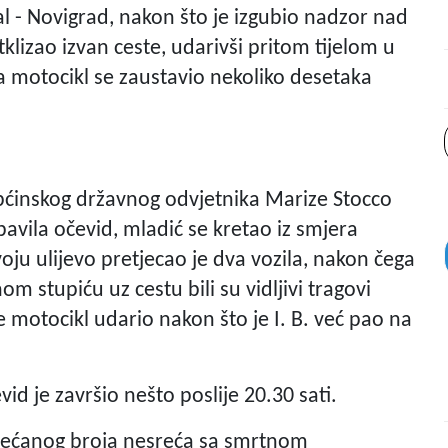
al - Novigrad, nakon što je izgubio nadzor nad
lizao izvan ceste, udarivši pritom tijelom u
a motocikl se zaustavio nekoliko desetaka
ćinskog državnog odvjetnika Marize Stocco
avila očevid, mladić se kretao iz smjera
ju ulijevo pretjecao je dva vozila, nakon čega
m stupiću uz cestu bili su vidljivi tragovi
motocikl udario nakon što je I. B. već pao na
id je završio nešto poslije 20.30 sati.
povećanog broja nesreća sa smrtnom