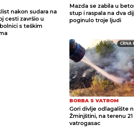
Mazda se zabila u beto
list nakon sudara na
stup i raspala na dva dij
j cesti završio u
poginulo troje ljudi
bolnici s teškim
ama
CRNA 
BORBA S VATROM
Gori divlje odlagalište 
Žminjštini, na terenu 21
vatrogasac