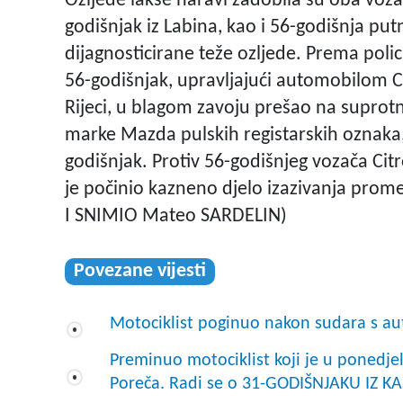
Ozljede lakše naravi zadobila su oba vozač
godišnjak iz Labina, kao i 56-godišnja putn
dijagnosticirane teže ozljede. Prema polic
56-godišnjak, upravljajući automobilom Ci
Rijeci, u blagom zavoju prešao na suprotn
marke Mazda pulskih registarskih oznaka,
godišnjak. Protiv 56-godišnjeg vozača Citr
je počinio kazneno djelo izazivanja pr
I SNIMIO Mateo SARDELIN)
Povezane vijesti
Motociklist poginuo nakon sudara s au
Preminuo motociklist koji je u ponedje
Poreča. Radi se o 31-GODIŠNJAKU IZ KA