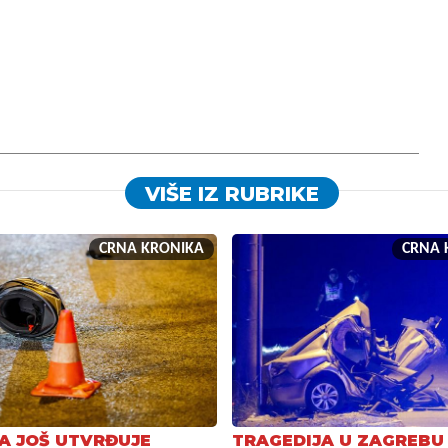
VIŠE IZ RUBRIKE
CRNA KRONIKA
CRNA 
JA JOŠ UTVRĐUJE
TRAGEDIJA U ZAGREBU