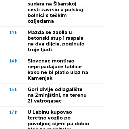
sudara na Šišanskoj
cesti završio u pulskoj
bolnici s teškim
ozljedama
Mazda se zabila u
14
h
betonski stup i raspala
na dva dijela, poginulo
troje ljudi
Slovenac montirao
14
h
nepripadajuće tablice
kako ne bi platio ulaz na
Kamenjak
Gori divlje odlagalište
15
h
na Žminjštini, na terenu
21 vatrogasac
U Labinu kupovao
17
h
teretno vozilo po
povoljnoj cijeni pa dobio