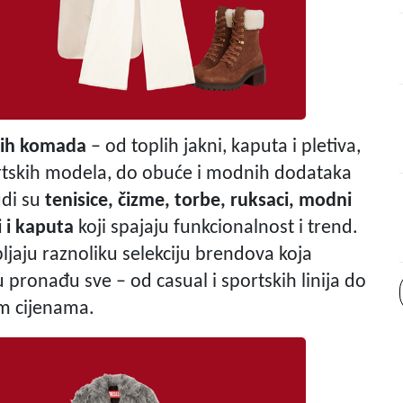
ih komada
– od toplih jakni, kaputa i pletiva,
rtskih modela, do obuće i modnih dodataka
udi su
tenisice, čizme, torbe, ruksaci, modni
 i kaputa
koji spajaju funkcionalnost i trend.
aju raznoliku selekciju brendova koja
ronađu sve – od casual i sportskih linija do
m cijenama.