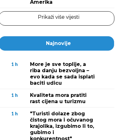
Amerika
Prikaži više vijesti
Najnovije
More je sve toplije, a
1
h
riba danju bezvoljna –
evo kada se sada isplati
baciti udicu
Kvaliteta mora pratiti
1
h
rast cijena u turizmu
"Turisti dolaze zbog
1
h
čistog mora i očuvanog
krajolika, izgubimo li to,
gubimo i
konkurentnost"