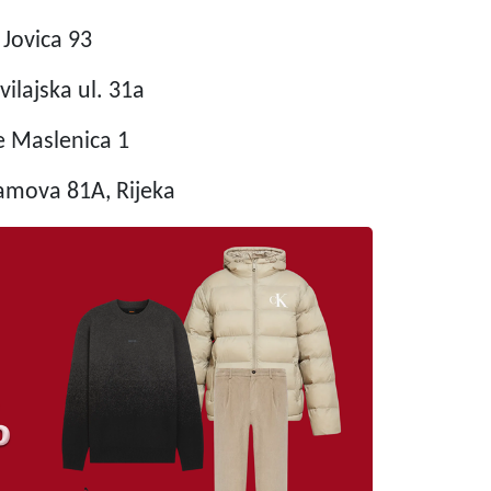
Jovica 93
lajska ul. 31a
 Maslenica 1
mova 81A, Rijeka