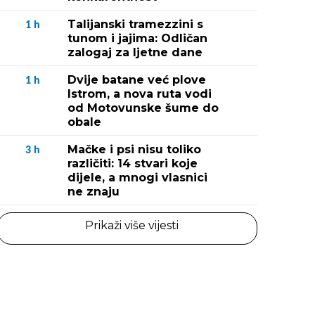
Talijanski tramezzini s
1
h
tunom i jajima: Odličan
zalogaj za ljetne dane
Dvije batane već plove
1
h
Istrom, a nova ruta vodi
od Motovunske šume do
obale
Mačke i psi nisu toliko
3
h
različiti: 14 stvari koje
dijele, a mnogi vlasnici
ne znaju
Prikaži više vijesti