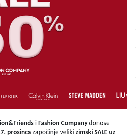
ion&Friends
i
Fashion Company
donose
27. prosinca
započinje veliki
zimski SALE uz