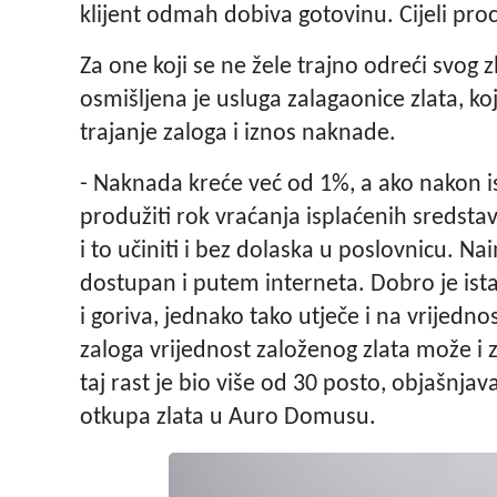
klijent odmah dobiva gotovinu. Cijeli pro
Za one koji se ne žele trajno odreći svog zla
osmišljena je usluga zalagaonice zlata, ko
trajanje zaloga i iznos naknade.
- Naknada kreće već od 1%, a ako nakon is
produžiti rok vraćanja isplaćenih sredsta
i to učiniti i bez dolaska u poslovnicu. Na
dostupan i putem interneta. Dobro je istak
i goriva, jednako tako utječe i na vrijedno
zaloga vrijednost založenog zlata može i 
taj rast je bio više od 30 posto, objašnjav
otkupa zlata u Auro Domusu.