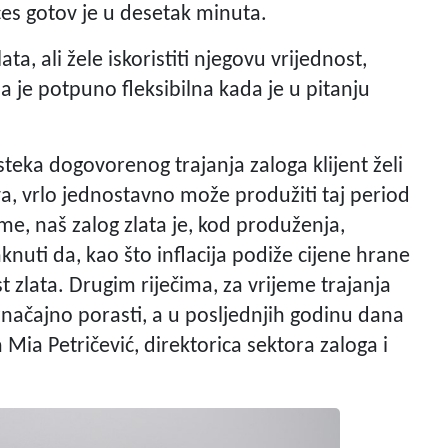
ces gotov je u desetak minuta.
ta, ali žele iskoristiti njegovu vrijednost,
ja je potpuno fleksibilna kada je u pitanju
teka dogovorenog trajanja zaloga klijent želi
va, vrlo jednostavno može produžiti taj period
ime, naš zalog zlata je, kod produženja,
nuti da, kao što inflacija podiže cijene hrane
st zlata. Drugim riječima, za vrijeme trajanja
značajno porasti, a u posljednjih godinu dana
a Mia Petričević, direktorica sektora zaloga i