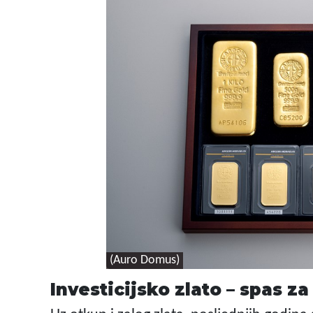
(Auro Domus)
Investicijsko zlato – spas z