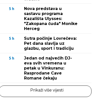
Nova predstava u
5
h
sastavu programa
Kazališta Ulysses:
"Zakopana čuda" Monike
Herceg
Sutra počinje Lovrečeva:
5
h
Pet dana slavlja uz
glazbu, sport i tradiciju
Jedan od najvećih DJ-
5
h
eva svih vremena u
petak u Vinkuranu:
Rasprodane Cave
Romane čekaju
Prikaži više vijesti