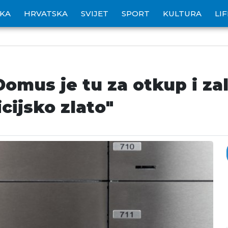
IKA
HRVATSKA
SVIJET
SPORT
KULTURA
LI
Domus je tu za otkup i zalo
cijsko zlato"