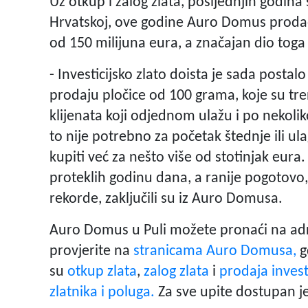
Uz otkup i zalog zlata, posljednjih godina sv
Hrvatskoj, ove godine Auro Domus prodao j
od 150 milijuna eura, a značajan dio toga 
- Investicijsko zlato doista je sada postal
prodaju pločice od 100 grama, koje su tr
klijenata koji odjednom ulažu i po nekoliko
to nije potrebno za početak štednje ili ul
kupiti već za nešto više od stotinjak eura
proteklih godinu dana, a ranije pogotovo, 
rekorde, zaključili su iz Auro Domusa.
Auro Domus u Puli možete pronaći na adr
provjerite na
stranicama Auro Domusa,
g
su
otkup zlata
,
zalog zlata
i
prodaja investi
zlatnika i poluga.
Za sve upite dostupan je