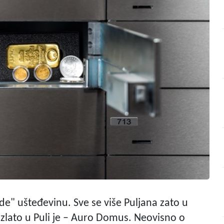
ede" ušteđevinu. Sve se više Puljana zato u
 zlato u Puli je – Auro Domus. Neovisno o