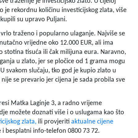
e traženije je investicijsko zlato. U cijeloj
e rekordnu količinu investicijskog zlata, više
kupili su upravo Puljani.
o vrlo traženo i popularno ulaganje. Najviše se
enutačno vrijedne oko 12.000 EUR, ali ima
 stotina tisuća ili čak milijuna eura. Naravno,
aganja u zlato, jer se pločice od 1 grama mogu
. U svakom slučaju, tko god je kupio zlato u
nije se prevario jer cijena je sada probila sve
esi Matka Laginje 3, a radno vrijeme
dje možete doznati više i o uslugama kao što
cijskog zlata,
ili provjeriti
aktualne cijene
 i besplatni info-telefon 0800 73 72.