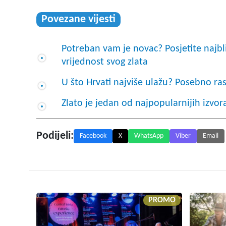
Povezane vijesti
Potreban vam je novac? Posjetite najbl
vrijednost svog zlata
U što Hrvati najviše ulažu? Posebno r
Zlato je jedan od najpopularnijih izvor
Podijeli:
Facebook
X
WhatsApp
Viber
Email
PROMO