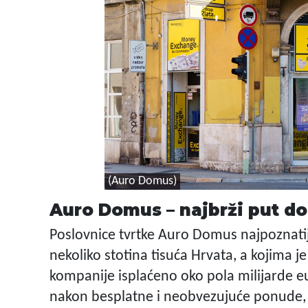
(Auro Domus)
Auro Domus – najbrži put d
Poslovnice tvrtke Auro Domus najpoznatije 
nekoliko stotina tisuća Hrvata, a kojima 
kompanije isplaćeno oko pola milijarde eu
nakon besplatne i neobvezujuće ponude, a