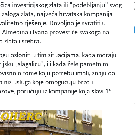
čica investicijskog zlata ili "podebljanju" svog
 zaloga zlata, najveća hrvatska kompanija
alitetno rješenje. Dovoljno je svratiti u
 Almedina i Ivana provest će svakoga na
a zlata i srebra.
mogu osloniti u tim situacijama, kada moraju
cijsku „slagalicu", ili kada žele pametnim
visno o tome koju potrebu imali, znaju da
niz usluga koje omogućuju brzo i
azove, poručuju iz kompanije koja slavi 15