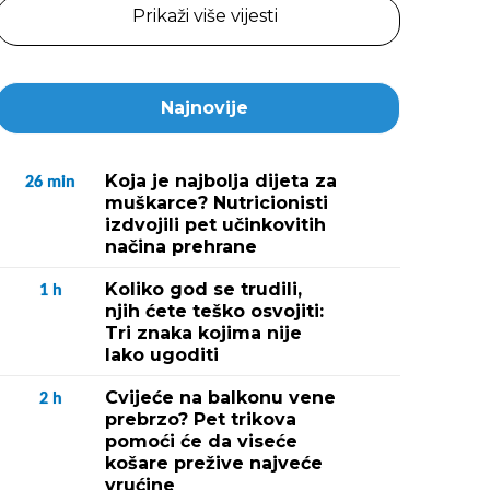
Prikaži više vijesti
Najnovije
Koja je najbolja dijeta za
26
min
muškarce? Nutricionisti
izdvojili pet učinkovitih
načina prehrane
Koliko god se trudili,
1
h
njih ćete teško osvojiti:
Tri znaka kojima nije
lako ugoditi
Cvijeće na balkonu vene
2
h
prebrzo? Pet trikova
pomoći će da viseće
košare prežive najveće
vrućine