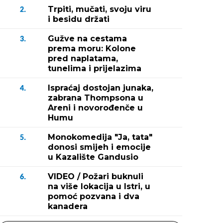
Trpiti, mučati, svoju viru
2.
i besidu držati
Gužve na cestama
3.
prema moru: Kolone
pred naplatama,
tunelima i prijelazima
Ispraćaj dostojan junaka,
4.
zabrana Thompsona u
Areni i novorođenče u
Humu
Monokomedija "Ja, tata"
5.
donosi smijeh i emocije
u Kazalište Gandusio
VIDEO / Požari buknuli
6.
na više lokacija u Istri, u
pomoć pozvana i dva
kanadera