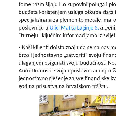
tome razmišljaju li o kupovini poluga i plo
budžeta korištenjem usluga otkupa zlata i
specijalizirana za plemenite metale ima kv
poslovnicu u
Ulici Matka Laginje 5,
a Deni,
"turneju" ključnim informacijama iz svijet
- Naši klijenti doista znaju da se na nas 
brzo i jednostavno „zatvoriti" svoju finan
ulaganjem osigurati svoju budućnost. Neo
Auro Domus u svojim poslovnicama pruža 
jednostavno rješenje za sve financijske iz
godina prisustva na hrvatskom tržištu.