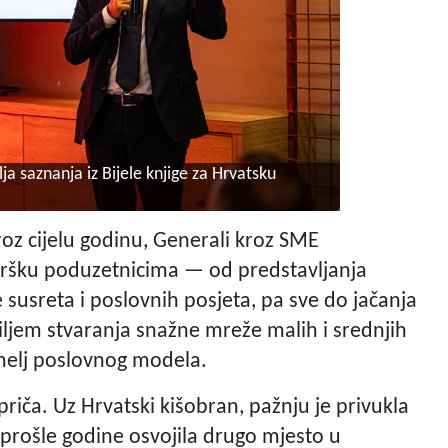
a saznanja iz Bijele knjige za Hrvatsku
Kroz cijelu godinu, Generali kroz SME
ršku poduzetnicima — od predstavljanja
 susreta i poslovnih posjeta, pa sve do jačanja
 ciljem stvaranja snažne mreže malih i srednjih
emelj poslovnog modela.
priča. Uz Hrvatski kišobran, pažnju je privukla
e prošle godine osvojila drugo mjesto u