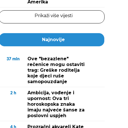
Amerika
Prikaži više vijesti
Najnovije
Ove "bezazlene"
37
min
rečenice mogu ostaviti
trag: Greške roditelja
koje djeci ruše
samopouzdanje
Ambicija, vođenje i
2
h
upornost: Ova tri
horoskopska znaka
imaju najveće šanse za
poslovni uspjeh
Prozračni akvareli Kate
4
h