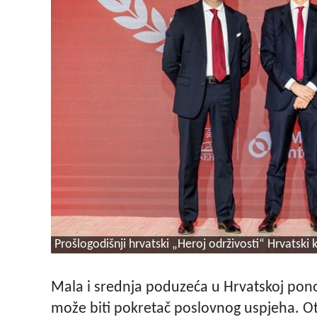
Prošlogodišnji hrvatski „Heroj održivosti“ Hrvatski
Mala i srednja poduzeća u Hrvatskoj pono
može biti pokretač poslovnog uspjeha. Ot