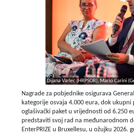
Dijana Varlec (HRPSOR), Mario Carini (Ge
Nagrade za pobjednike osigurava Generali
kategorije osvaja 4.000 eura, dok ukupni 
oglašivački paket u vrijednosti od 6.250 e
predstaviti svoj rad na međunarodnom 
EnterPRIZE u Bruxellesu, u ožujku 2026. go