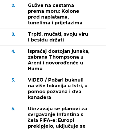
Gužve na cestama
2.
prema moru: Kolone
pred naplatama,
tunelima i prijelazima
Trpiti, mučati, svoju viru
3.
i besidu držati
Ispraćaj dostojan junaka,
4.
zabrana Thompsona u
Areni i novorođenče u
Humu
VIDEO / Požari buknuli
5.
na više lokacija u Istri, u
pomoć pozvana i dva
kanadera
Ubrzavaju se planovi za
6.
svrgavanje Infantina s
čela FIFA-e: Europi
prekipjelo, uključuje se