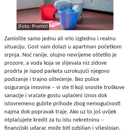
(Foto: Promo)
Zamislite samo jednu ali vrlo izglednu i realnu
situaciju. Gost vam dolazi u apartman početkom
srpnja. Noć ranije, olujno nevrijeme oštetilo je
prozore, a voda koja se slijevala niz zidove
prodrla je ispod parketa uzrokujući njegovo
podizanje i trajno oštećenje. Bez police
osiguranja imovine – vi ste ti koji snosite troškove
sanacije i vraćate gostu uplaćeni iznos dok
istovremeno gubite prihode zbog nemogućnosti
najma dok popravak traje. Ako uz to još uvijek
otplaćujete kredit za tu istu nekretninu –
financijski udarac može biti ozbiljan i višeslojan.