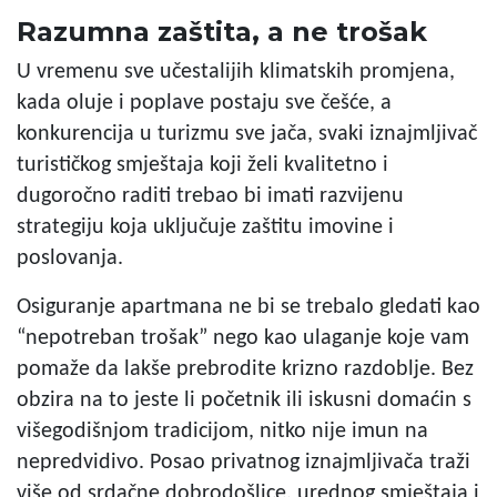
Razumna zaštita, a ne trošak
U vremenu sve učestalijih klimatskih promjena,
kada oluje i poplave postaju sve češće, a
konkurencija u turizmu sve jača, svaki iznajmljivač
turističkog smještaja koji želi kvalitetno i
dugoročno raditi trebao bi imati razvijenu
strategiju koja uključuje zaštitu imovine i
poslovanja.
Osiguranje apartmana ne bi se trebalo gledati kao
“nepotreban trošak” nego kao ulaganje koje vam
pomaže da lakše prebrodite krizno razdoblje. Bez
obzira na to jeste li početnik ili iskusni domaćin s
višegodišnjom tradicijom, nitko nije imun na
nepredvidivo. Posao privatnog iznajmljivača traži
više od srdačne dobrodošlice, urednog smještaja i