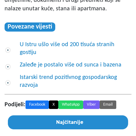
umjetnine, dokumenti i drugi predmeti koji se
nalaze unutar kuće, stana ili apartmana.
Povezane vijesti
U Istru ušlo više od 200 tisuća stranih
gostiju
Zaleđe je postalo više od sunca i bazena
Istarski trend pozitivnog gospodarskog
razvoja
Podijeli:
Facebook
X
WhatsApp
Viber
Email
Najčitanije