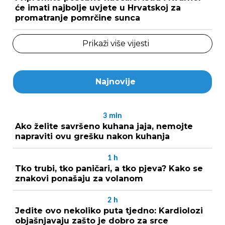
će imati najbolje uvjete u Hrvatskoj za
promatranje pomrčine sunca
Prikaži više vijesti
Najnovije
3
min
Ako želite savršeno kuhana jaja, nemojte
napraviti ovu grešku nakon kuhanja
1
h
Tko trubi, tko paničari, a tko pjeva? Kako se
znakovi ponašaju za volanom
2
h
Jedite ovo nekoliko puta tjedno: Kardiolozi
objašnjavaju zašto je dobro za srce