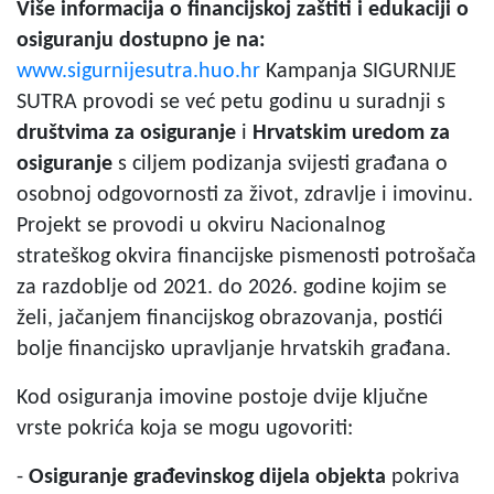
Više informacija o financijskoj zaštiti i edukaciji o
osiguranju dostupno je na:
www.sigurnijesutra.huo.hr
Kampanja SIGURNIJE
SUTRA provodi se već petu godinu u suradnji s
društvima za osiguranje
i
Hrvatskim uredom za
osiguranje
s ciljem podizanja svijesti građana o
osobnoj odgovornosti za život, zdravlje i imovinu.
Projekt se provodi u okviru Nacionalnog
strateškog okvira financijske pismenosti potrošača
za razdoblje od 2021. do 2026. godine kojim se
želi, jačanjem financijskog obrazovanja, postići
bolje financijsko upravljanje hrvatskih građana.
Kod osiguranja imovine postoje dvije ključne
vrste pokrića koja se mogu ugovoriti:
-
Osiguranje građevinskog dijela objekta
pokriva