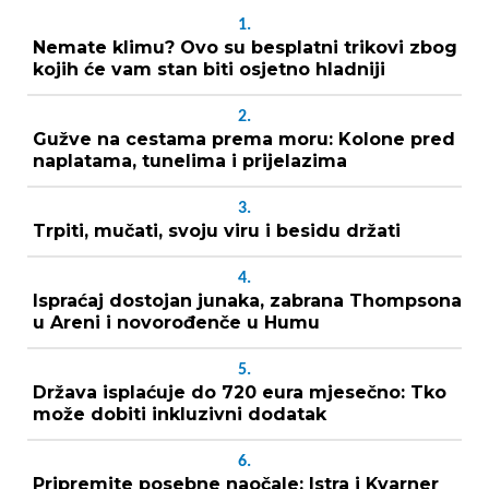
1.
Nemate klimu? Ovo su besplatni trikovi zbog
kojih će vam stan biti osjetno hladniji
2.
Gužve na cestama prema moru: Kolone pred
naplatama, tunelima i prijelazima
3.
Trpiti, mučati, svoju viru i besidu držati
4.
Ispraćaj dostojan junaka, zabrana Thompsona
u Areni i novorođenče u Humu
5.
Država isplaćuje do 720 eura mjesečno: Tko
može dobiti inkluzivni dodatak
6.
Pripremite posebne naočale: Istra i Kvarner