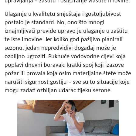
upravljanja – zaštitu i osiguranje vlastite imovine.
Ulaganje u kvalitetu smještaja i gostoljubivost
postalo je standard. No, ono što mnogi
iznajmljivači previde upravo je ulaganje u zaštitu
te iste imovine. Jer koliko god pažljivo planirali
sezonu, jedan nepredvidivi događaj može je
ozbiljno ugroziti. Puknuće vodovodne cijevi koja
poplavi dnevni boravak, kratki spoj koji izazove
požar ili provala koja osim materijalne štete može
narušiti sigurnost gostiju – sve su to situacije koje
mogu zadati ozbiljan udarac tijeku sezone.