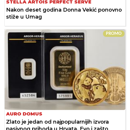
STELLA ARTOIS PERFECT SERVE
Nakon deset godina Donna Vekić ponovno
stiže u Umag
PROMO
AURO DOMUS
Zlato je jedan od najpopularnijih izvora
pasivnog prihoda u Hrvata. Evo i zašto