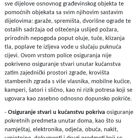
sve dijelove osnovnog građevinskog objekta te
pomoćnih objekata sa svim njihovim sastavim
dijelovima: garaže, spremišta, dvorišne ograde te
ostalih sadržaja od oštećenja uslijed požara,
prirodnih nepogoda poput oluje, tuče, klizanja
tla, poplave te izljeva vode u slučaju puknuća
cijevi. Ovom vrstom police osiguranja nije
pokriveno osiguranje stvari unutar kućanstva
zatim zajednički prostori zgrade, krovišta
stambenih zgrada s više vlasnika, mobilne kućice,
kamperi, šatori i slično, kao ni rizik potresa koji se
ugovara kao zasebno odnosno dopunsko pokriće.
-
Osiguranje stvari u kućanstvu pokriva
osiguranje
pokretnih predmeta unutar doma, kao što su
namještaj, elektronika, odjeća, obuća, nakit,