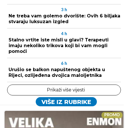
3
h
Ne treba vam golemo dvorište: Ovih 6 biljaka
stvaraju luksuzan izgled
4
h
Stalno vrtite iste misli u glavi? Terapeuti
imaju nekoliko trikova koji bi vam mogli
pomoći
6
h
Urušio se balkon napuštenog objekta u
Rijeci, ozlijeđena dvojica maloljetnika
Prikaži više vijesti
VIŠE IZ RUBRIKE
PROMO