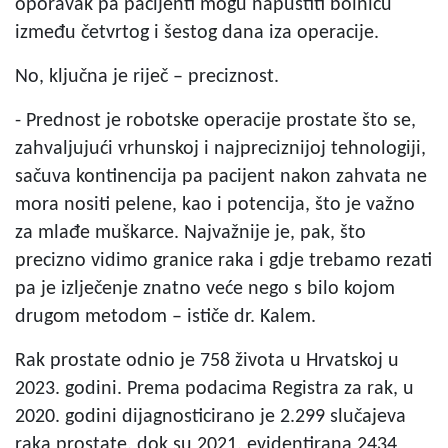
oporavak pa pacijenti mogu napustiti bolnicu
između četvrtog i šestog dana iza operacije.
No, ključna je riječ – preciznost.
- Prednost je robotske operacije prostate što se,
zahvaljujući vrhunskoj i najpreciznijoj tehnologiji,
sačuva kontinencija pa pacijent nakon zahvata ne
mora nositi pelene, kao i potencija, što je važno
za mlađe muškarce. Najvažnije je, pak, što
precizno vidimo granice raka i gdje trebamo rezati
pa je izlječenje znatno veće nego s bilo kojom
drugom metodom – ističe dr. Kalem.
Rak prostate odnio je 758 života u Hrvatskoj u
2023. godini. Prema podacima Registra za rak, u
2020. godini dijagnosticirano je 2.299 slučajeva
raka prostate, dok su 2021. evidentirana 2434