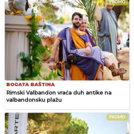
PROMO
BOGATA BAŠTINA
Rimski Valbandon vraća duh antike na
valbandonsku plažu
PROMO