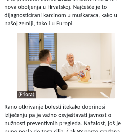
nova oboljenja u Hrvatskoj. Najčešće je to
dijagnosticirani karcinom u muškaraca, kako u
našoj zemlji, tako i u Europi.
(Priora)
Rano otkrivanje bolesti itekako doprinosi
izlječenju pa je važno osvještavati javnost o
nužnosti preventivnih pregleda. Nažalost, još je
puno posla do toga cilja. Čak 93 posto građana