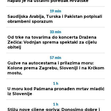
napad je na ustavni poredak Hrvatske
19
min
Saudijska Arabija, Turska i Pakistan potpisali
obrambeni sporazum
33
min
Od trke na tovarima do koncerta Dražena
Zečića: Vodnjan sprema spektakl za cijelu
obitelj
57
min
Gužve na autocestama i prilazima moru:
Kolone prema Zagrebu, Sloveniji i na Krčkom
mostu,
1
h
U moru kod Pašmana pronađen mrtav mladić
iz Slovenije
1
h
Stižu nove cijene goriva: Donosimo dobre i