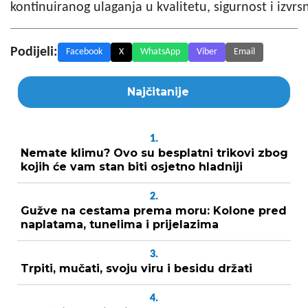
kontinuiranog ulaganja u kvalitetu, sigurnost i izvrs
Podijeli:
Facebook
X
WhatsApp
Viber
Email
Najčitanije
1.
Nemate klimu? Ovo su besplatni trikovi zbog
kojih će vam stan biti osjetno hladniji
2.
Gužve na cestama prema moru: Kolone pred
naplatama, tunelima i prijelazima
3.
Trpiti, mučati, svoju viru i besidu držati
4.