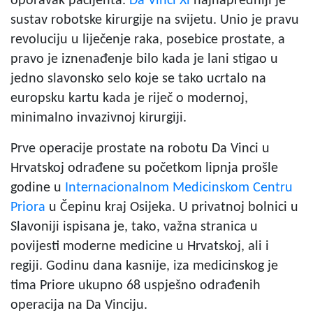
oporavak pacijenta.
Da Vinci Xi
najnapredniji je
sustav robotske kirurgije na svijetu. Unio je pravu
revoluciju u liječenje raka, posebice prostate, a
pravo je iznenađenje bilo kada je lani stigao u
jedno slavonsko selo koje se tako ucrtalo na
europsku kartu kada je riječ o modernoj,
minimalno invazivnoj kirurgiji.
Prve operacije prostate na robotu Da Vinci u
Hrvatskoj odrađene su početkom lipnja prošle
godine u
Internacionalnom Medicinskom Centru
Priora
u Čepinu kraj Osijeka. U privatnoj bolnici u
Slavoniji ispisana je, tako, važna stranica u
povijesti moderne medicine u Hrvatskoj, ali i
regiji. Godinu dana kasnije, iza medicinskog je
tima Priore ukupno 68 uspješno odrađenih
operacija na Da Vinciju.