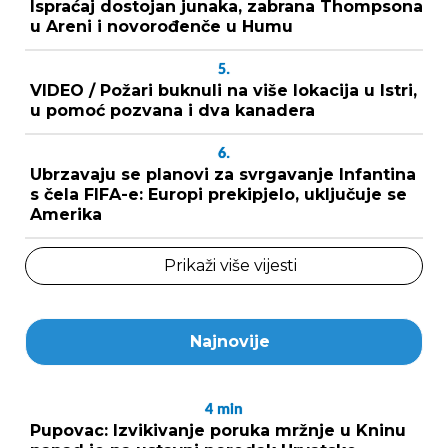
Ispraćaj dostojan junaka, zabrana Thompsona
u Areni i novorođenče u Humu
5.
VIDEO / Požari buknuli na više lokacija u Istri,
u pomoć pozvana i dva kanadera
6.
Ubrzavaju se planovi za svrgavanje Infantina
s čela FIFA-e: Europi prekipjelo, uključuje se
Amerika
Prikaži više vijesti
Najnovije
4
min
Pupovac: Izvikivanje poruka mržnje u Kninu