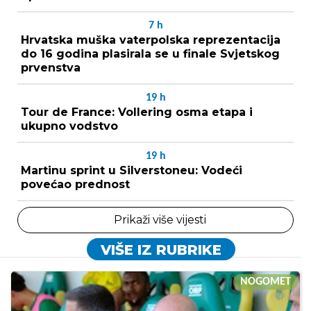
7
h
Hrvatska muška vaterpolska reprezentacija
do 16 godina plasirala se u finale Svjetskog
prvenstva
19
h
Tour de France: Vollering osma etapa i
ukupno vodstvo
19
h
Martinu sprint u Silverstoneu: Vodeći
povećao prednost
Prikaži više vijesti
VIŠE IZ RUBRIKE
NOGOMET