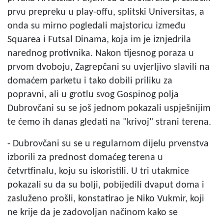
prvu prepreku u play-offu, splitski Universitas, a
onda su mirno pogledali majstoricu između
Squarea i Futsal Dinama, koja im je iznjedrila
narednog protivnika. Nakon tijesnog poraza u
prvom dvoboju, Zagrepčani su uvjerljivo slavili na
domaćem parketu i tako dobili priliku za
popravni, ali u grotlu svog Gospinog polja
Dubrovčani su se još jednom pokazali uspješnijim
te ćemo ih danas gledati na "krivoj" strani terena.
- Dubrovčani su se u regularnom dijelu prvenstva
izborili za prednost domaćeg terena u
četvrtfinalu, koju su iskoristili. U tri utakmice
pokazali su da su bolji, pobijedili dvaput doma i
zasluženo prošli, konstatirao je Niko Vukmir, koji
ne krije da je zadovoljan načinom kako se