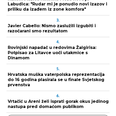
Labudica: "Rudar mi je ponudio novi izazov i
priliku da izađem iz zone komfora"
3.
Javier Cabello: Nismo zaslužili izgubiti i
razočarani smo rezultatom
4.
Rovinjski napadač u redovima Žalgirisa:
Potpisao za Litavce uoči utakmice s
Dinamom
5.
Hrvatska muška vaterpolska reprezentacija
do 16 godina plasirala se u finale Svjetskog
prvenstva
6.
Vrtačić u Areni želi isprati gorak okus jedinog
nastupa pred domaćom publikom