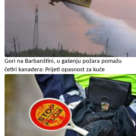
Gori na Barbanštini, u gašenju požara pomažu
četiri kanadera: Prijeti opasnost za kuće