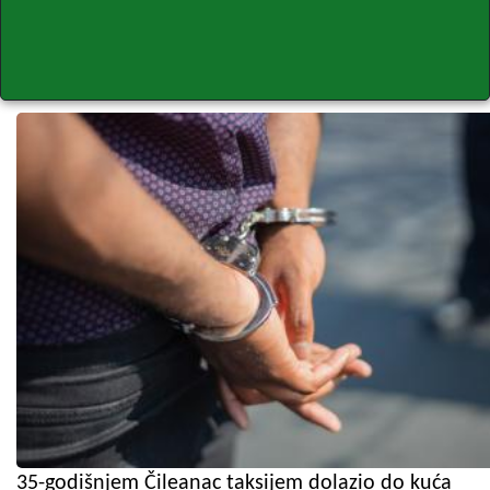
35-godišnjem Čileanac taksijem dolazio do kuća