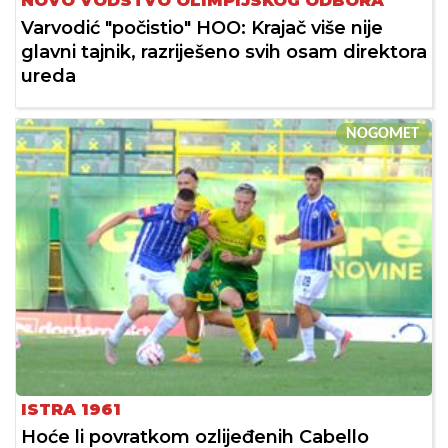
NOVO VODSTVO OLIMPIJSKOG ODBORA
Varvodić "počistio" HOO: Krajač više nije
glavni tajnik, razriješeno svih osam direktora
ureda
NOGOMET
ISTRA 1961
Hoće li povratkom ozlijeđenih Cabello