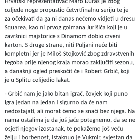
Hrvatski reprezentativac Maro Đuraš je zbog
ozljede noge propustio četvrtfinalnu seriju te je
za očekivati da ga ni danas nećemo vidjeti u dresu
Squarea, kao ni prvog golmana Jurišića koji je u
završnici majstorice s Dinamom dobio crveni
karton. S druge strane, niti Puljani neće biti
kompletni jer je Miloš Stojković zbog zdravstvenih
tegoba prije njenog kraja morao zaključiti sezonu,
a današnji ogled preskočit će i Robert Grbić, koji
je u Splitu ozlijedio lakat.
- Grbić nam je jako bitan igrač, čovjek koji puno
igra jedan na jedan i sigurno da će nam
nedostajati, ali morat ćemo se snaći bez njega. Na
nama ostalima je da još jače potegnemo, da se ne
osjeti njegov izostanak, te pokažemo još veću
želju i borbenost, istaknuo je Vukmir, svjestan da