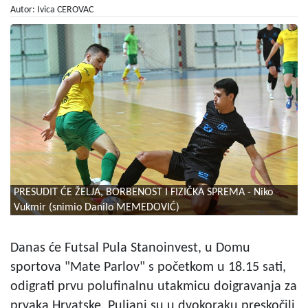
Autor: Ivica CEROVAC
PRESUDIT ĆE ŽELJA, BORBENOST I FIZIČKA SPREMA - Niko
Vukmir (snimio Danilo MEMEDOVIĆ)
Danas će Futsal Pula Stanoinvest, u Domu
sportova "Mate Parlov" s početkom u 18.15 sati,
odigrati prvu polufinalnu utakmicu doigravanja za
prvaka Hrvatske. Puljani su u dvokoraku preskočili