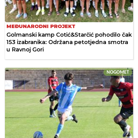
MEĐUNARODNI PROJEKT
Golmanski kamp Cotić&Starčić pohodilo čak
153 izabranika: Održana petotjedna smotra
u Ravnoj Gori
NOGOMET