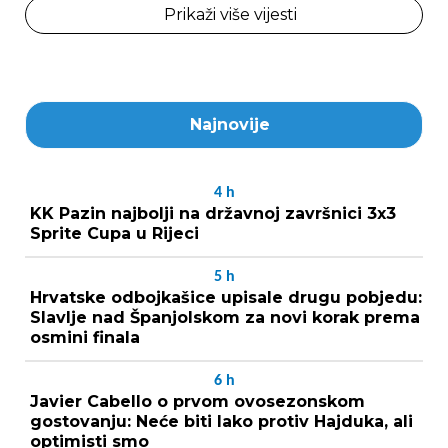
Prikaži više vijesti
Najnovije
4
h
KK Pazin najbolji na državnoj završnici 3x3
Sprite Cupa u Rijeci
5
h
Hrvatske odbojkašice upisale drugu pobjedu:
Slavlje nad Španjolskom za novi korak prema
osmini finala
6
h
Javier Cabello o prvom ovosezonskom
gostovanju: Neće biti lako protiv Hajduka, ali
optimisti smo