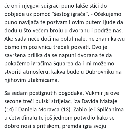
će on i njegovi suigrači puno lakše stići do
pobjede uz pomoć "šestog igrača". - Očekujemo
puno navijača te pozivam i ovim putem ljude da
dođu u što većem broju u dvoranu i podrže nas.
Ako sada neće doći na polufinale, ne znam kakvu
bismo im pozivnicu trebali pozvati. Ovo je
savršena prilika da se napuni dvorana te da
pokažemo igračima Squarea da i mi možemo
stvoriti atmosferu, kakva bude u Dubrovniku na
njihovim utakmicama.
Sa sedam postignutih pogodaka, Vukmir je ove
sezone treći pulski strijelac, iza Davida Mataje
(14) i Daniela Moravca (13). Zabio je i Splićanima
u četvrtfinalu te još jednom potvrdio kako se
dobro nosi s pritiskom, premda igra svoju