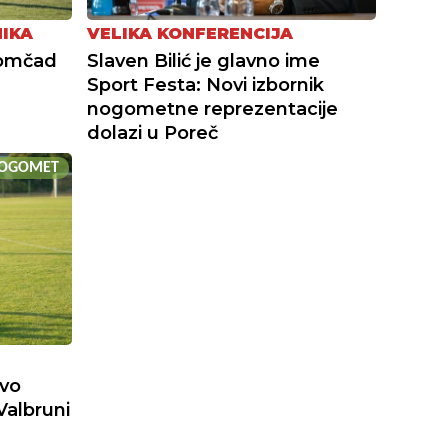
NIKA
VELIKA KONFERENCIJA
momčad
Slaven Bilić je glavno ime
Sport Festa: Novi izbornik
nogometne reprezentacije
dolazi u Poreč
OGOMET
ivo
 Valbruni