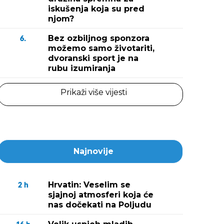
iskušenja koja su pred
njom?
Bez ozbiljnog sponzora
6.
možemo samo životariti,
dvoranski sport je na
rubu izumiranja
Prikaži više vijesti
Najnovije
Hrvatin: Veselim se
2
h
sjajnoj atmosferi koja će
nas dočekati na Poljudu