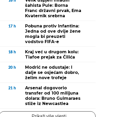
Velik uspjeh mladih
16
h
šahista Pule: Borna
Franc državni prvak, Ema
Kvaternik srebrna
Pobuna protiv Infantina:
17
h
Jedna od ove dvije žene
mogla bi preuzeti
vodstvo FIFA-e
Kraj već u drugom kolu:
18
h
Tiafoe prejak za Čilića
Modrić ne odustaje: I
20
h
dalje se osjećam dobro,
želim nove trofeje
Arsenal dogovorio
21
h
transfer od 100 milijuna
dolara: Bruno Guimaraes
stiže iz Newcastlea
Prikaži više vijesti