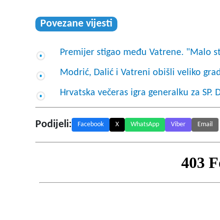
Povezane vijesti
Premijer stigao među Vatrene. "Malo ste
Modrić, Dalić i Vatreni obišli veliko gr
Hrvatska večeras igra generalku za SP. 
Podijeli:
Facebook
X
WhatsApp
Viber
Email