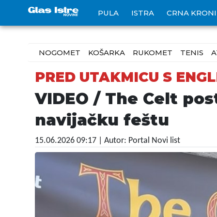
PULA
ISTRA
CRNA KRON
NOGOMET
KOŠARKA
RUKOMET
TENIS
A
PRED UTAKMICU S ENG
VIDEO / The Celt post
navijačku feštu
15.06.2026 09:17
| Autor: Portal Novi list