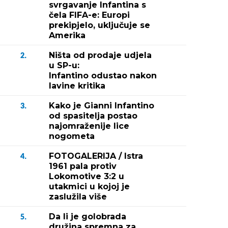
svrgavanje Infantina s
čela FIFA-e: Europi
prekipjelo, uključuje se
Amerika
Ništa od prodaje udjela
2.
u SP-u:
Infantino odustao nakon
lavine kritika
Kako je Gianni Infantino
3.
od spasitelja postao
najomraženije lice
nogometa
FOTOGALERIJA / Istra
4.
1961 pala protiv
Lokomotive 3:2 u
utakmici u kojoj je
zaslužila više
Da li je golobrada
5.
družina spremna za