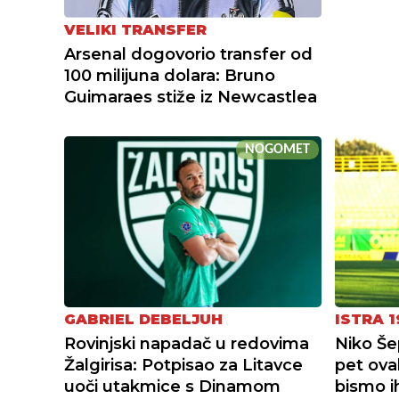
VELIKI TRANSFER
Arsenal dogovorio transfer od
100 milijuna dolara: Bruno
Guimaraes stiže iz Newcastlea
NOGOMET
GABRIEL DEBELJUH
ISTRA 1
Rovinjski napadač u redovima
Niko Še
Žalgirisa: Potpisao za Litavce
pet ova
uoči utakmice s Dinamom
bismo ih