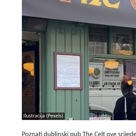
Ilustracija (Pexels)
Poznati dublinski pub The Celt ove srijed