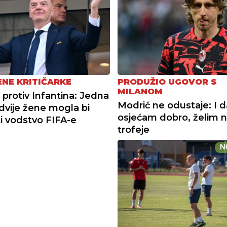
NE KRITIČARKE
PRODUŽIO UGOVOR S
MILANOM
protiv Infantina: Jedna
Modrić ne odustaje: I d
dvije žene mogla bi
osjećam dobro, želim 
i vodstvo FIFA-e
trofeje
N