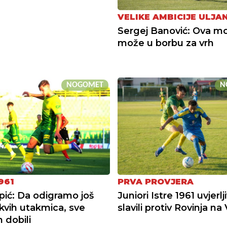
VELIKE AMBICIJE ULJA
Sergej Banović: Ova 
može u borbu za vrh
NOGOMET
N
961
PRVA PROVJERA
pić: Da odigramo još
Juniori Istre 1961 uvjerlj
kvih utakmica, sve
slavili protiv Rovinja na
 dobili