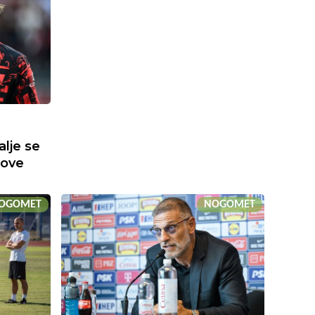
alje se
nove
OGOMET
NOGOMET