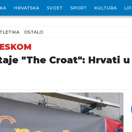
IKA
HRVATSKA
SVIJET
SPORT
KULTURA
LI
TLETIKA
OSTALO
LESKOM
aje "The Croat": Hrvati u