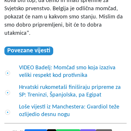
Kova biti top, da ćemo ih imati spremne za
Svjetsko prvenstvo. Belgija je odlična momčad,
pokazat će nam u kakvom smo stanju. Mislim da
smo dobro pripremljeni, bit će to dobra
utakmica".
Povezane vijesti
VIDEO Badelj: Momčad smo koja izaziva
veliki respekt kod protivnika
Hrvatski rukometaši finiširaju pripreme za
SP: Treninzi, Španjolska, pa Egipat
Loše vijesti iz Manchestera: Gvardiol teže
ozlijedio desnu nogu