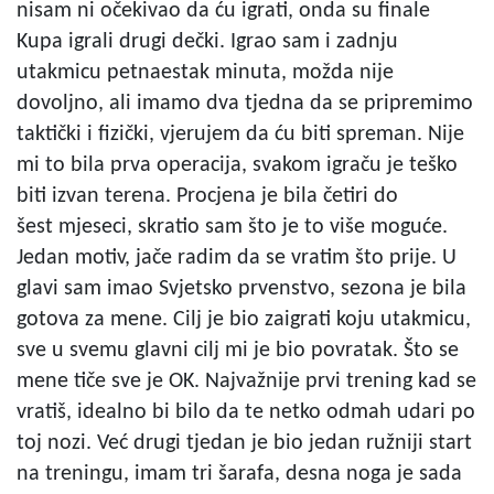
nisam ni očekivao da ću igrati, onda su finale
Kupa igrali drugi dečki. Igrao sam i zadnju
utakmicu petnaestak minuta, možda nije
dovoljno, ali imamo dva tjedna da se pripremimo
taktički i fizički, vjerujem da ću biti spreman. Nije
mi to bila prva operacija, svakom igraču je teško
biti izvan terena. Procjena je bila četiri do
šest mjeseci, skratio sam što je to više moguće.
Jedan motiv, jače radim da se vratim što prije. U
glavi sam imao Svjetsko prvenstvo, sezona je bila
gotova za mene. Cilj je bio zaigrati koju utakmicu,
sve u svemu glavni cilj mi je bio povratak. Što se
mene tiče sve je OK. Najvažnije prvi trening kad se
vratiš, idealno bi bilo da te netko odmah udari po
toj nozi. Već drugi tjedan je bio jedan ružniji start
na treningu, imam tri šarafa, desna noga je sada