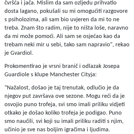
čvršća i jača. Mislim da sam ozljedu prihvatio
dosta lagano, pokušali su mi omogućiti razgovore
s psiholozima, ali sam bio uvjeren da mi to ne
treba. Znam što radim, nije to ništa loše, naravno
da mi može pomoći. Ali sam se osjećao kao da
trebam neki mir u sebi, tako sam napravio", rekao
je Gvardiol.
Prokomentirao je vrsni branič i odlazak Josepa
Guardiole s klupe Manchester Cityja:
"Nažalost, došao je taj trenutak, odlučio je da
njegov put završava ove sezone. Mogu reći da je
osvojio puno trofeja, svi smo imali priliku vidjeti
otkako je došao koliko trofeja je podigao. Puno
smo naučili, svi koji su imali priliku raditi s njim,
učinio je sve nas boljim igračima i ljudima.