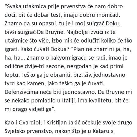
"Svaka utakmica prije prvenstva će nam dobro
doći, bit će dobar test, imaju dobru momčad.
Znamo da su opasni, tu je i moj suigrač Doku,
bivši suigrač De Bruyne. Najbolje izvući iz te
utakmice što više, izbornik će odlučiti koliko će tko
igrati. Kako čuvati Dokua? “Plan ne znam ni ja, ha,
ha, ha... Znamo o kakvom igraču se radi, imao je
odlične dvije-tri sezone, nezgodan je kad primi
loptu. Teško ga je obraniti, brz, živ, jednostavno
tvrd kao kamen, jako teško ga je čuvati.
Defenzivcima neće biti jednostavno. De Bruyne mi
se nekako pomladio u Italiji, ima kvalitetu, bit će
mi drago vidjeti ga".
Kao i Gvardiol, i Kristijan Jakić očekuje svoje drugo
Svjetsko prvenstvo, nakon što je u Kataru s