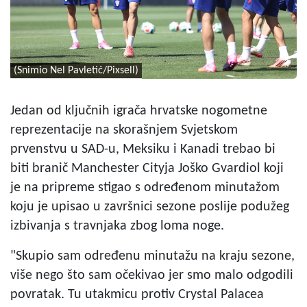
(Snimio Nel Pavletić/Pixsell)
Jedan od ključnih igrača hrvatske nogometne
reprezentacije na skorašnjem Svjetskom
prvenstvu u SAD-u, Meksiku i Kanadi trebao bi
biti branič Manchester Cityja Joško Gvardiol koji
je na pripreme stigao s određenom minutažom
koju je upisao u završnici sezone poslije podužeg
izbivanja s travnjaka zbog loma noge.
"Skupio sam određenu minutažu na kraju sezone,
više nego što sam očekivao jer smo malo odgodili
povratak. Tu utakmicu protiv Crystal Palacea