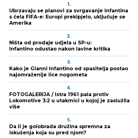
1.
Ubrzavaju se planovi za svrgavanje Infantina
s čela FIFA-e: Europi prekipjelo, uključuje se
Amerika
2.
Ništa od prodaje udjela u SP-u:
Infantino odustao nakon lavine kritika
3.
Kako je Gianni Infantino od spasitelja postao
najomraženije lice nogometa
4.
FOTOGALERIJA / Istra 1961 pala protiv
Lokomotive 3:2 u utakmici u kojoj je zaslužila
više
5.
Da li je golobrada družina spremna za
iskušenja koja su pred njom?