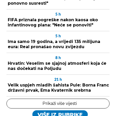
ponovno susresti"
5
h
FIFA priznala pogreške nakon kaosa oko
Infantinovog plana: "Neće se ponoviti"
5
h
Ima samo 19 godina, a vrijedi 135 milijuna
eura: Real pronašao novu zvijezdu
8
h
Hrvatin: Veselim se sjajnoj atmosferi koja će
nas dočekati na Poljudu
21
h
Velik uspjeh mladih šahista Pule: Borna Franc
državni prvak, Ema Kvaternik srebrna
Prikaži više vijesti
VIŠE IZ RUBRIKE