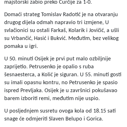
majstorski zabio preko Ćurčije za 1-0.
Domaći strateg Tomislav Radotić je na otvaranju
drugog dijela odmah napravio tri izmjene, U
svlačionici su ostali Farkaš, Kolarik i Jovičić, a ušli
su Vrbančić, Hasić i Bukvić. Međutim, bez velikog
pomaka u igri.
U 50. minuti Osijek je prvi put malo ozbiljnije
zaprijetio. Petrusenko je opalio s ruba
šesnaesterca, a Kolić je siguran. U 55. minuti gosti
su imali opasnu kontru, no Petrusenko je spasio
ispred Prevljaka. Osijek je u završnici pokušavao
barem izboriti remi, međutim nije uspio.
U posljednjem susretu ovoga kola od 18.15 sati
snage će odmjeriti Slaven Belupo i Gorica.