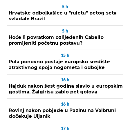
5
h
Hrvatske odbojkašice u "ruletu" petog seta
svladale Brazil
5
h
Hoće li povratkom ozlijeđenih Cabello
promijeniti početnu postavu?
15
h
Pula ponovno postaje europsko središte
atraktivnog spoja nogometa i odbojke
16
h
Hajduk nakon šest godina slavio u europskim
gostima, Žalgirisu zabio pet golova
16
h
Rovinj nakon pobjede u Pazinu na Valbruni
dočekuje Uljanik
17
h