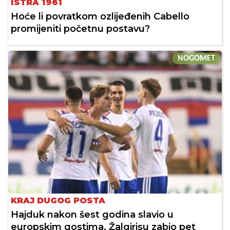
ISTRA 1961
Hoće li povratkom ozlijeđenih Cabello
promijeniti početnu postavu?
NOGOMET
KRAJ DUGOG POSTA
Hajduk nakon šest godina slavio u
europskim gostima, Žalgirisu zabio pet