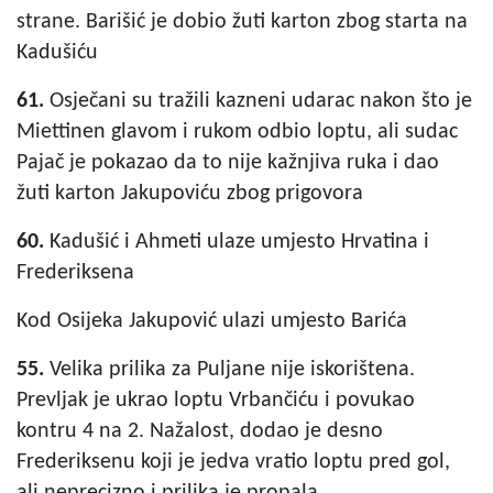
strane. Barišić je dobio žuti karton zbog starta na
Kadušiću
61.
Osječani su tražili kazneni udarac nakon što je
Miettinen glavom i rukom odbio loptu, ali sudac
Pajač je pokazao da to nije kažnjiva ruka i dao
žuti karton Jakupoviću zbog prigovora
60.
Kadušić i Ahmeti ulaze umjesto Hrvatina i
Frederiksena
Kod Osijeka Jakupović ulazi umjesto Barića
55.
Velika prilika za Puljane nije iskorištena.
Prevljak je ukrao loptu Vrbančiću i povukao
kontru 4 na 2. Nažalost, dodao je desno
Frederiksenu koji je jedva vratio loptu pred gol,
ali neprecizno i prilika je propala