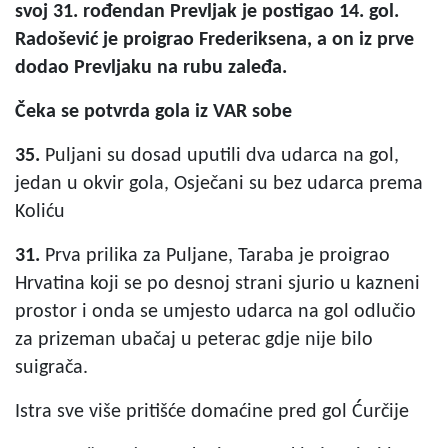
svoj 31. rođendan Prevljak je postigao 14. gol.
Radošević je proigrao Frederiksena, a on iz prve
dodao Prevljaku na rubu zaleđa.
Čeka se potvrda gola iz VAR sobe
35.
Puljani su dosad uputili dva udarca na gol,
jedan u okvir gola, Osječani su bez udarca prema
Koliću
31.
Prva prilika za Puljane, Taraba je proigrao
Hrvatina koji se po desnoj strani sjurio u kazneni
prostor i onda se umjesto udarca na gol odlučio
za prizeman ubačaj u peterac gdje nije bilo
suigrača.
Istra sve više pritišće domaćine pred gol Ćurčije