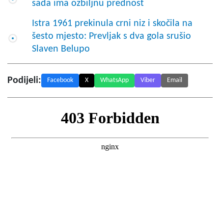
sada ima ozbiljnu prednost
Istra 1961 prekinula crni niz i skočila na
šesto mjesto: Prevljak s dva gola srušio
Slaven Belupo
Podijeli:
Facebook
X
WhatsApp
Viber
Email