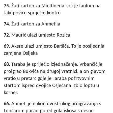
75.
Žuti karton za Miettinena koji je faulom na
Jakupoviću spriječio kontru
74.
Žuti karton za Ahmetija
72.
Maurić ulazi umjesto Rozića
69.
Akere ulazi umjesto Baršića. To je posljednja
zamjena Osijeka
68.
Taraba je spriječio izjednačenje. Vrbančić je
proigrao Bukvića na drugoj vratnici, a on glavom
vratio u pretarc gdje je Taraba požrtvovnim
startom ispred dvojice Osječana izbio loptu u
korner.
66.
Ahmeti je nakon dvostrukog proigravanja s
Lončarom pucao pored gola iskosa s desne