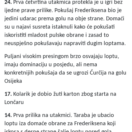
24.
Prva četvrtina utakmica protekla je u igri bez
ijedne prave prilike. Pokušaj Frederiksena bio je
jedini udarac prema golu na obje strane. Domaći
su u najavi susreta istaknuli kako će pokušati
iskoristiti mladost pulske obrane i zasad to
neuspješno pokušavaju napraviti dugim loptama.
Puljani visokim presingom brzo osvajaju loptu,
imaju dominaciju u posjedu, ali nema
konkretnijih pokušaja da se ugrozi Ćurčija na golu
Osijeka
17.
Kolarik je dobio žuti karton zbog starta na
Lončaru
14.
Prva prilika na utakmici. Taraba je ubacio
loptu iza domaće obrane za Frederiksena koji
iskosa s desne strane šalje loptu pored gola