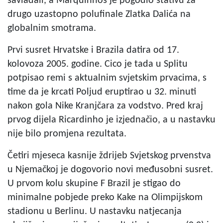
savladali, a Marquinhos je pogodio stativu za
drugo uzastopno polufinale Zlatka Dalića na
globalnim smotrama.
Prvi susret Hrvatske i Brazila datira od 17.
kolovoza 2005. godine. Cico je tada u Splitu
potpisao remi s aktualnim svjetskim prvacima, s
time da je krcati Poljud eruptirao u 32. minuti
nakon gola Nike Kranjčara za vodstvo. Pred kraj
prvog dijela Ricardinho je izjednačio, a u nastavku
nije bilo promjena rezultata.
Četiri mjeseca kasnije ždrijeb Svjetskog prvenstva
u Njemačkoj je dogovorio novi međusobni susret.
U prvom kolu skupine F Brazil je stigao do
minimalne pobjede preko Kake na Olimpijskom
stadionu u Berlinu. U nastavku natjecanja