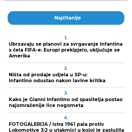
Najčitanije
1.
Ubrzavaju se planovi za svrgavanje Infantina
s čela FIFA-e: Europi prekipjelo, uključuje se
Amerika
2.
Ništa od prodaje udjela u SP-u:
Infantino odustao nakon lavine kritika
3.
Kako je Gianni Infantino od spasitelja postao
najomraženije lice nogometa
4.
FOTOGALERIJA / Istra 1961 pala protiv
Lokomotive 3:2 u utakmici u kojoj je zaslužila