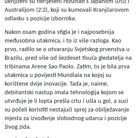
uknjiženi su neriješeni rezultati s Japanom (0:0) i
Australijom (2:2), koji su kumovali Kranjčarovom
odlasku s pozicije izbornika.
Nakon osam godina stigla je i najposebnija
međusobna utakmica, i to iz više razloga. Kao
prvo, radilo se o otvaranju Svjetskog prvenstva u
Brazilu, pred više od šezdeset tisuća gledatelja na
tribinama Arene Sao Paolo. Zatim, to je bila prva
utakmica u povijesti Mundiala na kojoj su
korištene dvije inovacije. Tada je, naime,
debitantski nastup imala tehnologija kojom se
utvrđuje je li lopta prešla crtu i ušla u gol, a suci
su počeli koristiti nestajući sprej za obilježavanje
mjesta za izvođenje slobodnog udarca i pozicije
živog zida.