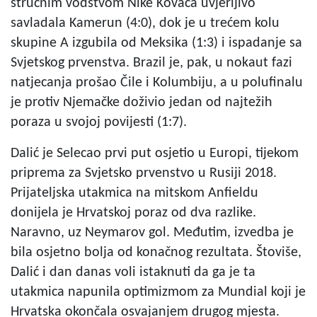
stručnim vodstvom Nike Kovača uvjerljivo
savladala Kamerun (4:0), dok je u trećem kolu
skupine A izgubila od Meksika (1:3) i ispadanje sa
Svjetskog prvenstva. Brazil je, pak, u nokaut fazi
natjecanja prošao Čile i Kolumbiju, a u polufinalu
je protiv Njemačke doživio jedan od najtežih
poraza u svojoj povijesti (1:7).
Dalić je Selecao prvi put osjetio u Europi, tijekom
priprema za Svjetsko prvenstvo u Rusiji 2018.
Prijateljska utakmica na mitskom Anfieldu
donijela je Hrvatskoj poraz od dva razlike.
Naravno, uz Neymarov gol. Međutim, izvedba je
bila osjetno bolja od konačnog rezultata. Štoviše,
Dalić i dan danas voli istaknuti da ga je ta
utakmica napunila optimizmom za Mundial koji je
Hrvatska okončala osvajanjem drugog mjesta.