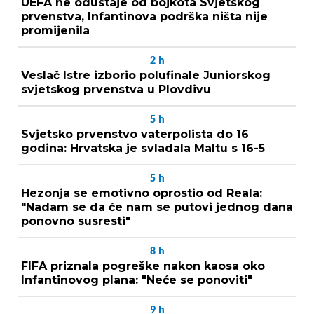
UEFA ne odustaje od bojkota Svjetskog
prvenstva, Infantinova podrška ništa nije
promijenila
2
h
Veslač Istre izborio polufinale Juniorskog
svjetskog prvenstva u Plovdivu
5
h
Svjetsko prvenstvo vaterpolista do 16
godina: Hrvatska je svladala Maltu s 16-5
5
h
Hezonja se emotivno oprostio od Reala:
"Nadam se da će nam se putovi jednog dana
ponovno susresti"
8
h
FIFA priznala pogreške nakon kaosa oko
Infantinovog plana: "Neće se ponoviti"
9
h