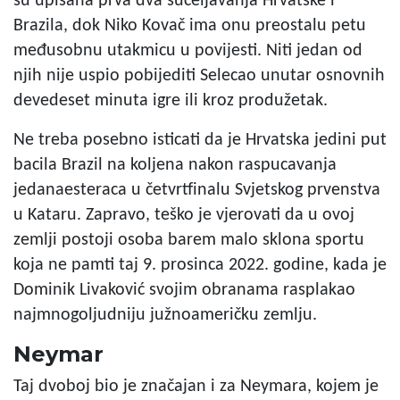
su upisana prva dva sučeljavanja Hrvatske i
Brazila, dok Niko Kovač ima onu preostalu petu
međusobnu utakmicu u povijesti. Niti jedan od
njih nije uspio pobijediti Selecao unutar osnovnih
devedeset minuta igre ili kroz produžetak.
Ne treba posebno isticati da je Hrvatska jedini put
bacila Brazil na koljena nakon raspucavanja
jedanaesteraca u četvrtfinalu Svjetskog prvenstva
u Kataru. Zapravo, teško je vjerovati da u ovoj
zemlji postoji osoba barem malo sklona sportu
koja ne pamti taj 9. prosinca 2022. godine, kada je
Dominik Livaković svojim obranama rasplakao
najmnogoljudniju južnoameričku zemlju.
Neymar
Taj dvoboj bio je značajan i za Neymara, kojem je