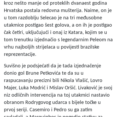
kroz nešto manje od proteklih dvanaest godina
Hrvatska postala redovna mušterija. Naime, on je
u tom razdoblju Selecao je na tri međusobne
utakmice postigao šest golova, a on ih je postigao
čak četiri, uključujući i onaj iz Katara, kojim se u
tom trenutku izjednačio s legendarnim Peleom na
vrhu najboljih strijelaca u povijesti brazilske
reprezentacije.
Suvišno je podsjećati da je tada izjednačenje
donio gol Brune Petkovića te da su u
raspucavanju precizni bili Nikola Vlašić, Lovro
Majer, Luka Modrić i Mislav Oršić. Livaković je svoj
niz odličnih intervencija na toj utakmici nastavio
obranom Rodrygovog udarca s bijele točke u
prvoj seriji. Casemiro i Pedro su ga zatim