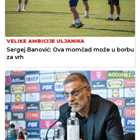
VELIKE AMBICIJE ULJANIKA
Sergej Banović: Ova momčad može u borbu
za vrh
NOGOMET