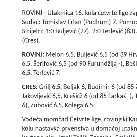
ROVINJ - Utakmica 16. kola četvrte lige zap
Sudac: Tomislav Frlan (Podhum) 7. Pomoćni
Strijelci: 1:0 Buljević (27), 2:0 Terlević (83
(Cres).
ROVINJ:
Melon 6,5, Buljević 6,5 (od 39 Hrv
6,5, Šerifović 6,5 (od 90 Furundžija -), Beš
6,5, Terlević 7.
CRES:
Grilj 6,5, Beljak 6, Budimir 6 (od 8
Jakovljević 6,5, Krešićž 6 (od 85 Farkaš -),
6), Zubović 6,5, Kolega 6,5.
Vodeća momčad Četvrte lige, rovinjski Kan
kolu nastavka prvenstva u domaćoj utakmic