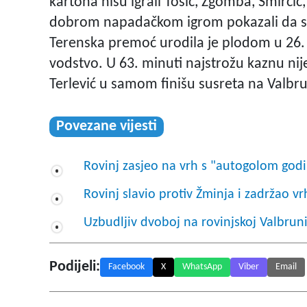
kartona nisu igrali Tošić, Žgomba, Smirčić, 
dobrom napadačkom igrom pokazali da su 
Terenska premoć urodila je plodom u 26. 
vodstvo. U 63. minuti najstrožu kaznu nije
Terlević u samom finišu susreta na Valbru
Povezane vijesti
Rovinj zasjeo na vrh s "autogolom godin
Rovinj slavio protiv Žminja i zadržao vrh
Uzbudljiv dvoboj na rovinjskoj Valbrun
Podijeli:
Facebook
X
WhatsApp
Viber
Email