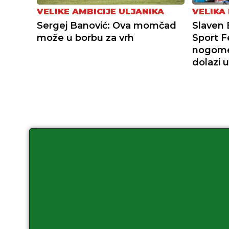
VELIKE AMBICIJE ULJANIKA
VELIKA
Sergej Banović: Ova momčad
Slaven B
može u borbu za vrh
Sport F
nogome
dolazi 