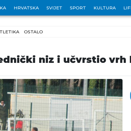
IKA
HRVATSKA
SVIJET
SPORT
KULTURA
LI
TLETIKA
OSTALO
dnički niz i učvrstio vrh 