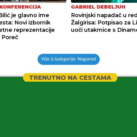
 KONFERENCIJA
GABRIEL DEBELJUH
ilić je glavno ime
Rovinjski napadač u re
esta: Novi izbornik
Žalgirisa: Potpisao za L
tne reprezentacije
uoči utakmice s Dina
u Poreč
Više iz kategorije: Nogomet
TRENUTNO NA CESTAMA