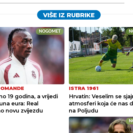
VIŠE IZ RUBRIKE
NOGOMET
N
IOMANDE
ISTRA 1961
o 19 godina, a vrijedi
Hrvatin: Veselim se sjaj
juna eura: Real
atmosferi koja će nas 
o novu zvijezdu
na Poljudu
N