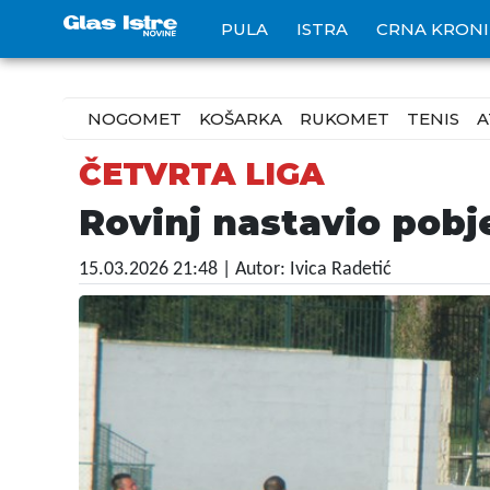
PULA
ISTRA
CRNA KRON
NOGOMET
KOŠARKA
RUKOMET
TENIS
A
ČETVRTA LIGA
Rovinj nastavio pobje
15.03.2026 21:48
| Autor: Ivica Radetić