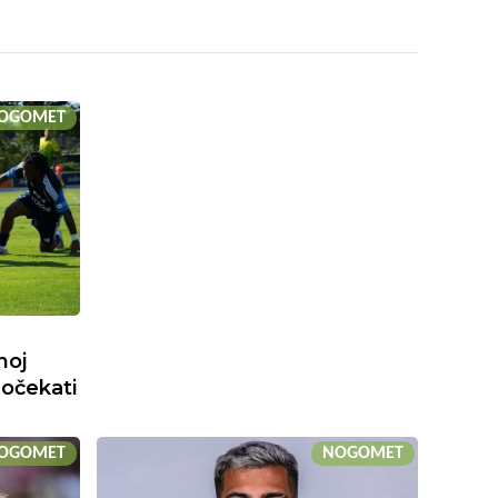
OGOMET
noj
dočekati
OGOMET
NOGOMET