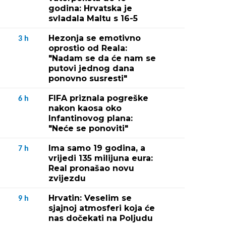
godina: Hrvatska je
svladala Maltu s 16-5
Hezonja se emotivno
3
h
oprostio od Reala:
"Nadam se da će nam se
putovi jednog dana
ponovno susresti"
FIFA priznala pogreške
6
h
nakon kaosa oko
Infantinovog plana:
"Neće se ponoviti"
Ima samo 19 godina, a
7
h
vrijedi 135 milijuna eura:
Real pronašao novu
zvijezdu
Hrvatin: Veselim se
9
h
sjajnoj atmosferi koja će
nas dočekati na Poljudu