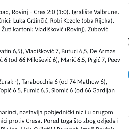
ad, Rovinj – Cres 2:0 (1:0). Igralište Valbrune.
ci: Luka Gržinčić, Robi Kezele (oba Rijeka).
). Žuti kartoni: Vladišković (Rovinj), Zubović
atin 6,5), Vladišković 7, Butuci 6,5, De Armas
ić 6 (od 66 Milošević 6), Marić 6,5, Prgić 7, Peev
5 Zurak -), Tarabocchia 6 (od 74 Mathew 6),
 Topić 6,5, Fumić 6,5, Slomić 6 (od 66 Gardijan
arinci, nastavlja pobjednički niz i u drugom
i protiv Cresa. Pored toga što zbog ozljeda i