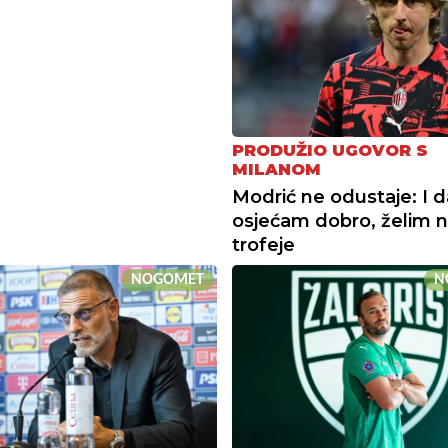
PRODUŽIO UGOVOR S
MILANOM
Modrić ne odustaje: I d
osjećam dobro, želim 
trofeje
NOGOMET
N