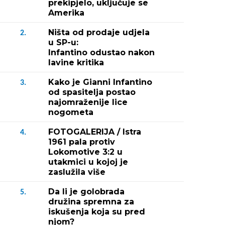
prekipjelo, uključuje se
Amerika
Ništa od prodaje udjela
2.
u SP-u:
Infantino odustao nakon
lavine kritika
Kako je Gianni Infantino
3.
od spasitelja postao
najomraženije lice
nogometa
FOTOGALERIJA / Istra
4.
1961 pala protiv
Lokomotive 3:2 u
utakmici u kojoj je
zaslužila više
Da li je golobrada
5.
družina spremna za
iskušenja koja su pred
njom?