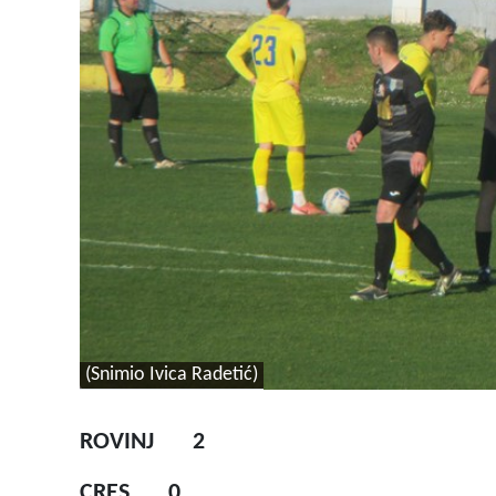
(Snimio Ivica Radetić)
ROVINJ 2
CRES 0