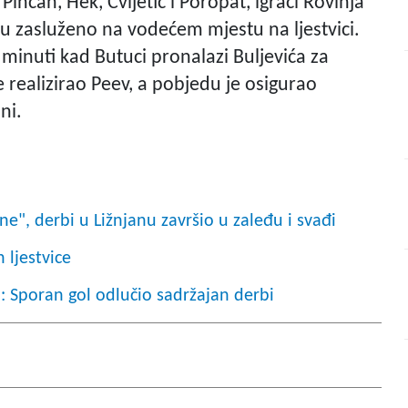
Pinčan, Hek, Cvijetić i Poropat, igrači Rovinja
zasluženo na vodećem mjestu na ljestvici.
minuti kad Butuci pronalazi Buljevića za
 realizirao Peev, a pobjedu je osigurao
ni.
e", derbi u Ližnjanu završio u zaleđu i svađi
 ljestvice
i: Sporan gol odlučio sadržajan derbi