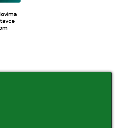
dovima
itavce
mom