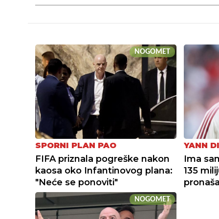
NOGOMET
SPORNI PLAN PAO
YANN D
FIFA priznala pogreške nakon
Ima sam
kaosa oko Infantinovog plana:
135 mili
"Neće se ponoviti"
pronaša
NOGOMET