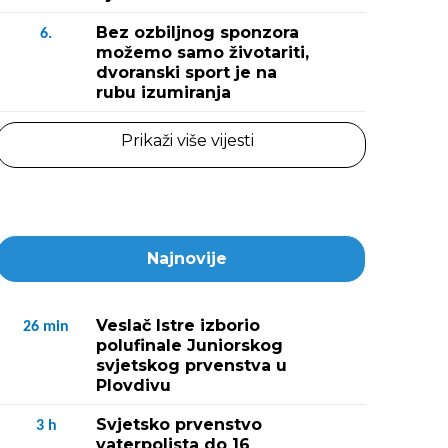
Bez ozbiljnog sponzora
6.
možemo samo životariti,
dvoranski sport je na
rubu izumiranja
Prikaži više vijesti
Najnovije
Veslač Istre izborio
26
min
polufinale Juniorskog
svjetskog prvenstva u
Plovdivu
Svjetsko prvenstvo
3
h
vaterpolista do 16