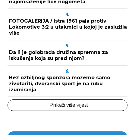
najomraženije lice nogometa
4.
FOTOGALERIJA / Istra 1961 pala protiv
Lokomotive 3:2 u utakmici u kojoj je zaslužila
više
5.
Da li je golobrada družina spremna za
iskušenja koja su pred njom?
6.
Bez ozbiljnog sponzora možemo samo
životariti, dvoranski sport je na rubu
izumiranja
Prikaži više vijesti