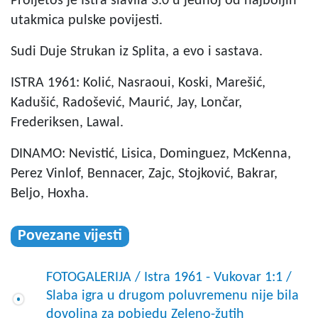
Proljetos je Istra slavila 3:0 u jednoj od najboljih
utakmica pulske povijesti.
Sudi Duje Strukan iz Splita, a evo i sastava.
ISTRA 1961: Kolić, Nasraoui, Koski, Marešić,
Kadušić, Radošević, Maurić, Jay, Lončar,
Frederiksen, Lawal.
DINAMO: Nevistić, Lisica, Dominguez, McKenna,
Perez Vinlof, Bennacer, Zajc, Stojković, Bakrar,
Beljo, Hoxha.
Povezane vijesti
FOTOGALERIJA / Istra 1961 - Vukovar 1:1 /
Slaba igra u drugom poluvremenu nije bila
dovoljna za pobjedu Zeleno-žutih