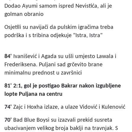
Dodao Ayumi samom ispred Nevistića, ali je
golman obranio
Osjetili su navijači da pulskim igračima treba
podrška i s tribina odjekuje "Istra, Istra"
84'
Ivanišević i Agada su ušli umjesto Lawala i
Frederiksena. Puljani sad grčevito brane
minimalnu prednost u završnici
81' 2:1, gol je postigao Bakrar nakon izgubljene
lopte Puljana na centru
74'
Zajc i Hoxha izlaze, a ulaze Vidović i Kulenović
70'
Bad Blue Boysi su izazvali prekid susreta
ubacivanjem velikog broja baklji na travnjak. S