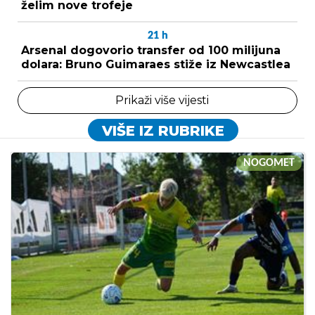
želim nove trofeje
21
h
Arsenal dogovorio transfer od 100 milijuna
dolara: Bruno Guimaraes stiže iz Newcastlea
Prikaži više vijesti
VIŠE IZ RUBRIKE
NOGOMET