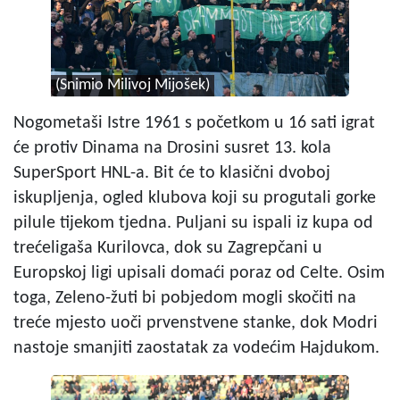
(Snimio Milivoj Mijošek)
Nogometaši Istre 1961 s početkom u 16 sati igrat
će protiv Dinama na Drosini susret 13. kola
SuperSport HNL-a. Bit će to klasični dvoboj
iskupljenja, ogled klubova koji su progutali gorke
pilule tijekom tjedna. Puljani su ispali iz kupa od
trećeligaša Kurilovca, dok su Zagrepčani u
Europskoj ligi upisali domaći poraz od Celte. Osim
toga, Zeleno-žuti bi pobjedom mogli skočiti na
treće mjesto uoči prvenstvene stanke, dok Modri
nastoje smanjiti zaostatak za vodećim Hajdukom.