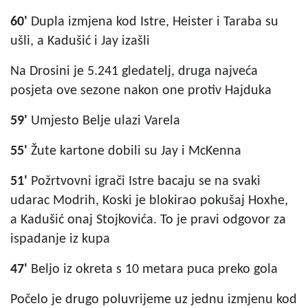
60'
Dupla izmjena kod Istre, Heister i Taraba su
ušli, a Kadušić i Jay izašli
Na Drosini je 5.241 gledatelj, druga najveća
posjeta ove sezone nakon one protiv Hajduka
59'
Umjesto Belje ulazi Varela
55'
Žute kartone dobili su Jay i McKenna
51'
Požrtvovni igrači Istre bacaju se na svaki
udarac Modrih, Koski je blokirao pokušaj Hoxhe,
a Kadušić onaj Stojkovića. To je pravi odgovor za
ispadanje iz kupa
47'
Beljo iz okreta s 10 metara puca preko gola
Počelo je drugo poluvrijeme uz jednu izmjenu kod