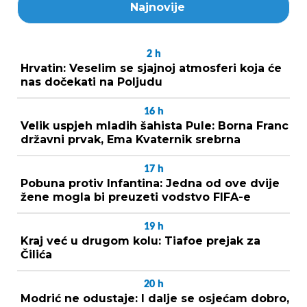
Najnovije
2
h
Hrvatin: Veselim se sjajnoj atmosferi koja će
nas dočekati na Poljudu
16
h
Velik uspjeh mladih šahista Pule: Borna Franc
državni prvak, Ema Kvaternik srebrna
17
h
Pobuna protiv Infantina: Jedna od ove dvije
žene mogla bi preuzeti vodstvo FIFA-e
19
h
Kraj već u drugom kolu: Tiafoe prejak za
Čilića
20
h
Modrić ne odustaje: I dalje se osjećam dobro,