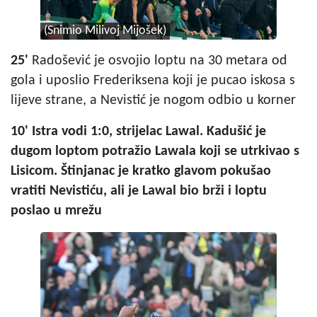
(Snimio Milivoj Mijošek)
25'
Radošević je osvojio loptu na 30 metara od
gola i uposlio Frederiksena koji je pucao iskosa s
lijeve strane, a Nevistić je nogom odbio u korner
10' Istra vodi 1:0, strijelac Lawal. Kadušić je
dugom loptom potražio Lawala koji se utrkivao s
Lisicom. Štinjanac je kratko glavom pokušao
vratiti Nevistiću, ali je Lawal bio brži i loptu
poslao u mrežu