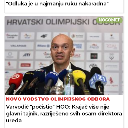
"Odluka je u najmanju ruku nakaradna"
NOGOMET
NOVO VODSTVO OLIMPIJSKOG ODBORA
Varvodić "počistio" HOO: Krajač više nije
glavni tajnik, razriješeno svih osam direktora
ureda