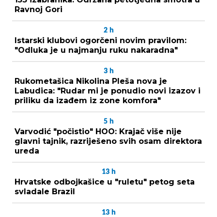
Ravnoj Gori
2
h
Istarski klubovi ogorčeni novim pravilom:
"Odluka je u najmanju ruku nakaradna"
3
h
Rukometašica Nikolina Pleša nova je
Labudica: "Rudar mi je ponudio novi izazov i
priliku da izađem iz zone komfora"
5
h
Varvodić "počistio" HOO: Krajač više nije
glavni tajnik, razriješeno svih osam direktora
ureda
13
h
Hrvatske odbojkašice u "ruletu" petog seta
svladale Brazil
13
h