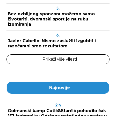
5.
Bez ozbiljnog sponzora možemo samo
životariti, dvoranski sport je na rubu
izumiranja
6.
Javier Cabello: Nismo zaslužili izgubiti i
razočarani smo rezultatom
Prikaži više vijesti
Najnovije
2
h
Golmanski kamp Cotić&Starčić pohodilo čak
153 izabranika: Održana petotjedna smotra u