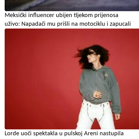
Meksički influencer ubijen tijekom prijenosa
uživo: Napadači mu prišli na motociklu i zapucali
Lorde uoči spektakla u pulskoj Areni nastupila