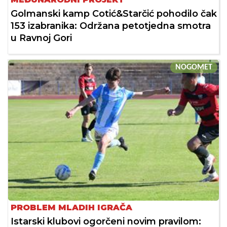
Golmanski kamp Cotić&Starčić pohodilo čak
153 izabranika: Održana petotjedna smotra
u Ravnoj Gori
NOGOMET
PROBLEM MLADIH IGRAČA
Istarski klubovi ogorčeni novim pravilom: