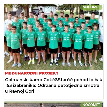
NOGOMET
MEĐUNARODNI PROJEKT
Golmanski kamp Cotić&Starčić pohodilo čak
153 izabranika: Održana petotjedna smotra
u Ravnoj Gori
NOGOMET