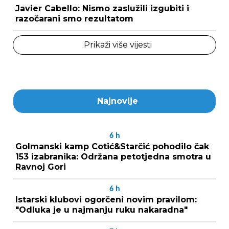
Javier Cabello: Nismo zaslužili izgubiti i
razočarani smo rezultatom
Prikaži više vijesti
Najnovije
6
h
Golmanski kamp Cotić&Starčić pohodilo čak
153 izabranika: Održana petotjedna smotra u
Ravnoj Gori
6
h
Istarski klubovi ogorčeni novim pravilom:
"Odluka je u najmanju ruku nakaradna"