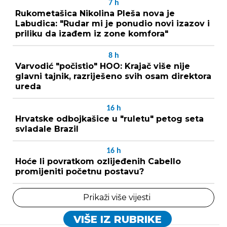
7
h
Rukometašica Nikolina Pleša nova je
Labudica: "Rudar mi je ponudio novi izazov i
priliku da izađem iz zone komfora"
8
h
Varvodić "počistio" HOO: Krajač više nije
glavni tajnik, razriješeno svih osam direktora
ureda
16
h
Hrvatske odbojkašice u "ruletu" petog seta
svladale Brazil
16
h
Hoće li povratkom ozlijeđenih Cabello
promijeniti početnu postavu?
Prikaži više vijesti
VIŠE IZ RUBRIKE