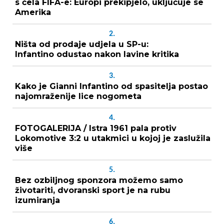
s čela FIFA-e: Europi prekipjelo, uključuje se
Amerika
2.
Ništa od prodaje udjela u SP-u:
Infantino odustao nakon lavine kritika
3.
Kako je Gianni Infantino od spasitelja postao
najomraženije lice nogometa
4.
FOTOGALERIJA / Istra 1961 pala protiv
Lokomotive 3:2 u utakmici u kojoj je zaslužila
više
5.
Bez ozbiljnog sponzora možemo samo
životariti, dvoranski sport je na rubu
izumiranja
6.