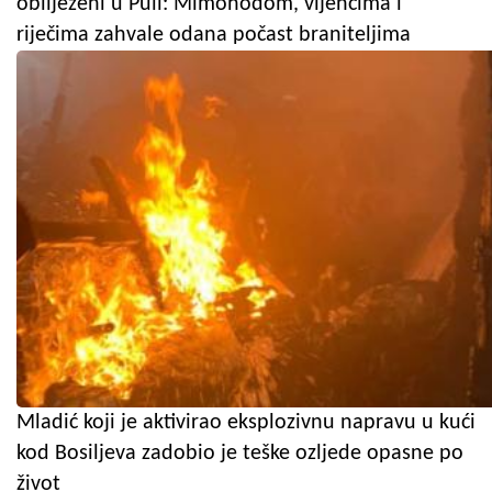
obilježeni u Puli: Mimohodom, vijencima i
riječima zahvale odana počast braniteljima
Mladić koji je aktivirao eksplozivnu napravu u kući
kod Bosiljeva zadobio je teške ozljede opasne po
život