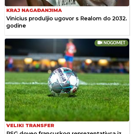
KRAJ NAGAĐANJIMA
Vinicius produljio ugovor s Realom do 2032.
godine
NOGOMET
VELIKI TRANSFER
PSG doveo francuskog reprezentativca iz