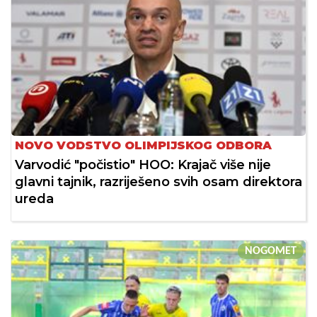
NOVO VODSTVO OLIMPIJSKOG ODBORA
Varvodić "počistio" HOO: Krajač više nije
glavni tajnik, razriješeno svih osam direktora
ureda
NOGOMET