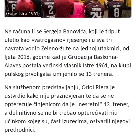
(Foto: Istra 1961)
Ne računa li se Sergeja Banovića, koji je triput
uletio kao »vatrogasno« rješenje i u sva tri
navrata vodio Zeleno-žute na jednoj utakmici, od
ljeta 2018. godine kad je Grupacija Baskonia-
Alaves postala većinski vlasnik Istre 1961, na klupi
pulskog prvoligaša izmijenilo se 13 trenera.
Na službenom predstavljanju, Oriol Riera je
ustvrdio kako nije praznovjeran te da se ne
opterećuje činjenicom da je "nesretni" 13. trener,
a definitivno se ne bi trebao opterećivati niti
učinkom kojeg su, čast izuzecima, ostvarili njegovi
prethodnici.