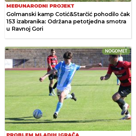
MEĐUNARODNI PROJEKT
Golmanski kamp Cotić&Starčić pohodilo čak
153 izabranika: Održana petotjedna smotra
u Ravnoj Gori
NOGOMET
PROBLEM MLADIH IGRAČA