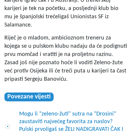
karijere igrao čak i u Australiji. U trenerskoj
karijeri je tek na početku, a posljednji klub bio
mu je španjolski trećeligaš Unionistas SF iz
Salamance.
Riječ je o mladom, ambicioznom treneru za
kojega se u pulskom klubu nadaju da će podignuti
prvu momčad i vratiti je na proljetnu razinu.
Zasad još nije poznato hoće li voditi Zeleno-žute
već protiv Osijeka ili će treći puta u karijeri ta čast
pripasti Sergeju Banoviću.
Povezane vijesti
Mogu li "zeleno-žuti" sutra na "Drosini"
zaustaviti najvećeg favorita za naslov?
Pulski prvoligaš se ŽELI NADIGRAVATI ČAK I