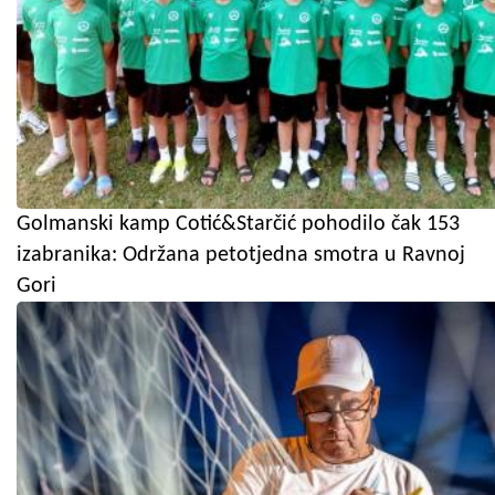
Golmanski kamp Cotić&Starčić pohodilo čak 153
izabranika: Održana petotjedna smotra u Ravnoj
Gori