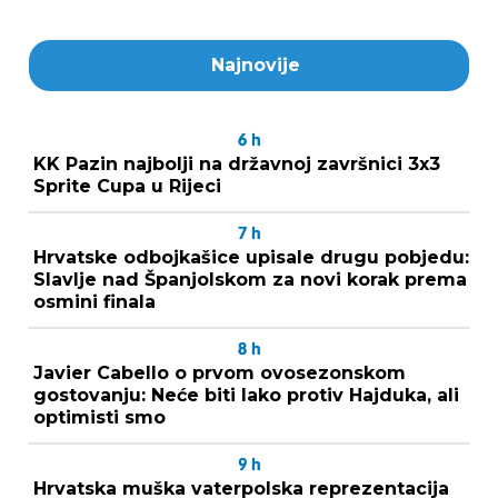
Najnovije
6
h
KK Pazin najbolji na državnoj završnici 3x3
Sprite Cupa u Rijeci
7
h
Hrvatske odbojkašice upisale drugu pobjedu:
Slavlje nad Španjolskom za novi korak prema
osmini finala
8
h
Javier Cabello o prvom ovosezonskom
gostovanju: Neće biti lako protiv Hajduka, ali
optimisti smo
9
h
Hrvatska muška vaterpolska reprezentacija