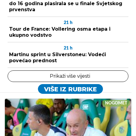
do 16 godina plasirala se u finale Svjetskog
prvenstva
21
h
Tour de France: Vollering osma etapa i
ukupno vodstvo
21
h
Martinu sprint u Silverstoneu: Vodeći
povećao prednost
Prikaži više vijesti
VIŠE IZ RUBRIKE
NOGOMET