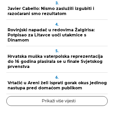
3.
Javier Cabello: Nismo zaslužili izgubiti i
razočarani smo rezultatom
4.
Rovinjski napadač u redovima Žalgirisa:
Potpisao za Litavce uoči utakmice s
Dinamom
5.
Hrvatska muška vaterpolska reprezentacija
do 16 godina plasirala se u finale Svjetskog
prvenstva
6.
Vrtačić u Areni želi isprati gorak okus jedinog
nastupa pred domaćom publikom
Prikaži više vijesti