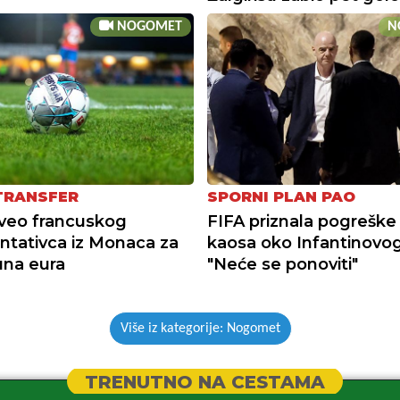
NOGOMET
N
 TRANSFER
SPORNI PLAN PAO
veo francuskog
FIFA priznala pogreške
ntativca iz Monaca za
kaosa oko Infantinovog
juna eura
"Neće se ponoviti"
Više iz kategorije: Nogomet
TRENUTNO NA CESTAMA