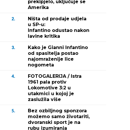
prekipjelo, uključuje se
Amerika
Ništa od prodaje udjela
2.
u SP-u:
Infantino odustao nakon
lavine kritika
Kako je Gianni Infantino
3.
od spasitelja postao
najomraženije lice
nogometa
FOTOGALERIJA / Istra
4.
1961 pala protiv
Lokomotive 3:2 u
utakmici u kojoj je
zaslužila više
Bez ozbiljnog sponzora
5.
možemo samo životariti,
dvoranski sport je na
rubu izumiranja