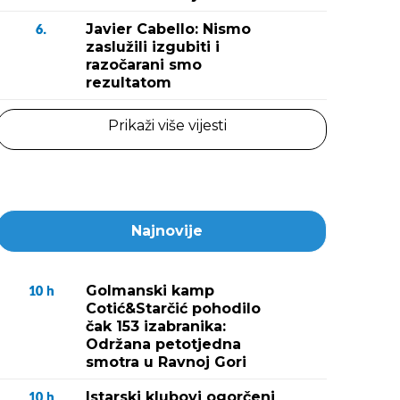
Javier Cabello: Nismo
6.
zaslužili izgubiti i
razočarani smo
rezultatom
Prikaži više vijesti
Najnovije
Golmanski kamp
10
h
Cotić&Starčić pohodilo
čak 153 izabranika:
Održana petotjedna
smotra u Ravnoj Gori
Istarski klubovi ogorčeni
10
h