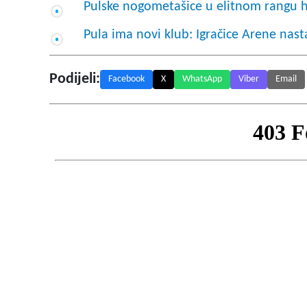
Pulske nogometašice u elitnom rangu h
Pula ima novi klub: Igračice Arene nasta
Podijeli:
Facebook
X
WhatsApp
Viber
Email