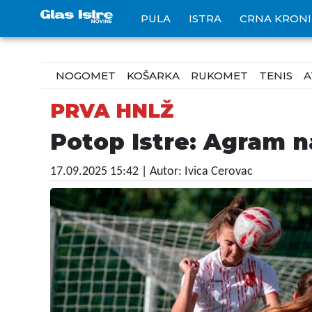
PULA
ISTRA
CRNA KRON
NOGOMET
KOŠARKA
RUKOMET
TENIS
A
PRVA HNLŽ
Potop Istre: Agram n
17.09.2025 15:42
| Autor: Ivica Cerovac