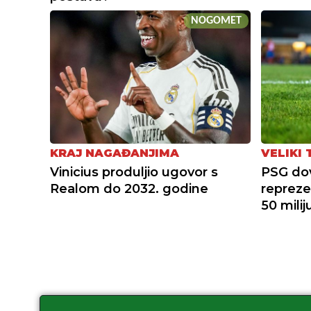
NOGOMET
KRAJ NAGAĐANJIMA
VELIKI
Vinicius produljio ugovor s
PSG do
Realom do 2032. godine
repreze
50 mili