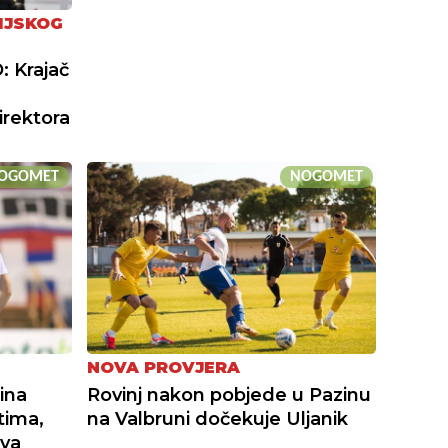
IJSKOG
: Krajač
irektora
OGOMET
NOGOMET
NOVA PROVJERA
ina
Rovinj nakon pobjede u Pazinu
tima,
na Valbruni dočekuje Uljanik
ova