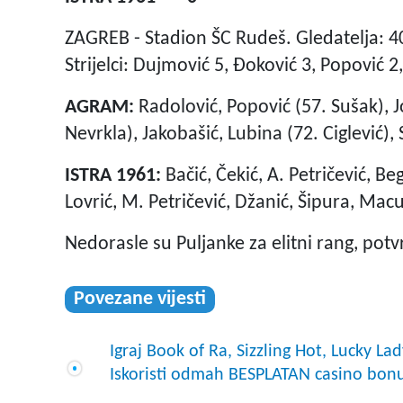
ZAGREB - Stadion ŠC Rudeš. Gledatelja: 4
Strijelci: Dujmović 5, Đoković 3, Popović 2,
AGRAM:
Radolović, Popović (57. Sušak), 
Nevrkla), Jakobašić, Lubina (72. Ciglević), S
ISTRA 1961:
Bačić, Čekić, A. Petričević, Be
Lovrić, M. Petričević, Džanić, Šipura, Mac
Nedorasle su Puljanke za elitni rang, potv
Povezane vijesti
Igraj Book of Ra, Sizzling Hot, Lucky L
Iskoristi odmah BESPLATAN casino bon