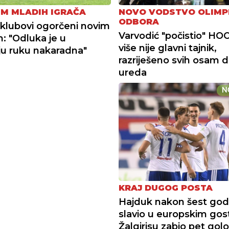
M MLADIH IGRAČA
NOVO VODSTVO OLIMP
ODBORA
i klubovi ogorčeni novim
Varvodić "počistio" HOO
m: "Odluka je u
više nije glavni tajnik,
u ruku nakaradna"
razriješeno svih osam d
ureda
N
KRAJ DUGOG POSTA
Hajduk nakon šest god
slavio u europskim gos
Žalgirisu zabio pet gol