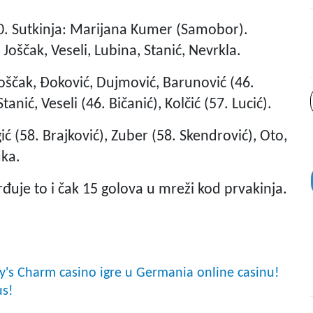
0. Sutkinja: Marijana Kumer (Samobor).
 Joščak, Veseli, Lubina, Stanić, Nevrkla.
Joščak, Đoković, Dujmović, Barunović (46.
tanić, Veseli (46. Bičanić), Kolčić (57. Lucić).
gić (58. Brajković), Zuber (58. Skendrović), Oto,
uka.
rđuje to i čak 15 golova u mreži kod prvakinja.
ady's Charm casino igre u Germania online casinu!
us!