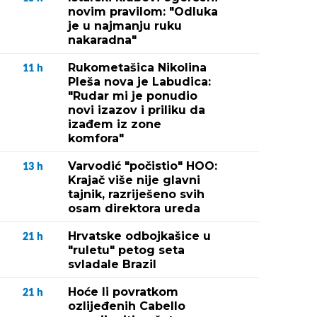
novim pravilom: "Odluka
je u najmanju ruku
nakaradna"
Rukometašica Nikolina
11
h
Pleša nova je Labudica:
"Rudar mi je ponudio
novi izazov i priliku da
izađem iz zone
komfora"
Varvodić "počistio" HOO:
13
h
Krajač više nije glavni
tajnik, razriješeno svih
osam direktora ureda
Hrvatske odbojkašice u
21
h
"ruletu" petog seta
svladale Brazil
Hoće li povratkom
21
h
ozlijeđenih Cabello