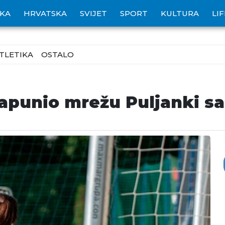
IKA
HRVATSKA
SVIJET
SPORT
KULTURA
LI
TLETIKA
OSTALO
apunio mrežu Puljanki sa 