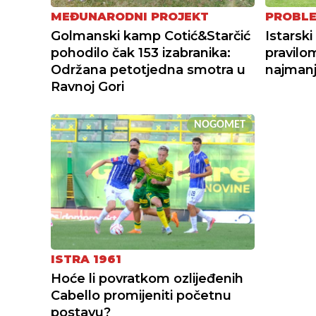
MEĐUNARODNI PROJEKT
PROBLE
Golmanski kamp Cotić&Starčić
Istarsk
pohodilo čak 153 izabranika:
pravilo
Održana petotjedna smotra u
najmanj
Ravnoj Gori
NOGOMET
ISTRA 1961
Hoće li povratkom ozlijeđenih
Cabello promijeniti početnu
postavu?