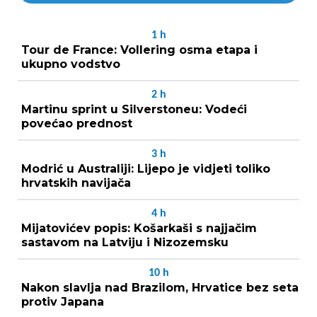
1
h
Tour de France: Vollering osma etapa i
ukupno vodstvo
2
h
Martinu sprint u Silverstoneu: Vodeći
povećao prednost
3
h
Modrić u Australiji: Lijepo je vidjeti toliko
hrvatskih navijača
4
h
Mijatovićev popis: Košarkaši s najjačim
sastavom na Latviju i Nizozemsku
10
h
Nakon slavlja nad Brazilom, Hrvatice bez seta
protiv Japana