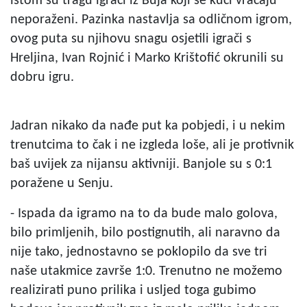
istom su tragu igrači iz Buja koji se kući vraćaju
neporaženi. Pazinka nastavlja sa odličnom igrom,
ovog puta su njihovu snagu osjetili igrači s
Hreljina, Ivan Rojnić i Marko Krištofić okrunili su
dobru igru.
Jadran nikako da nađe put ka pobjedi, i u nekim
trenutcima to čak i ne izgleda loše, ali je protivnik
baš uvijek za nijansu aktivniji. Banjole su s 0:1
poražene u Senju.
- Ispada da igramo na to da bude malo golova,
bilo primljenih, bilo postignutih, ali naravno da
nije tako, jednostavno se poklopilo da sve tri
naše utakmice završe 1:0. Trenutno ne možemo
realizirati puno prilika i usljed toga gubimo