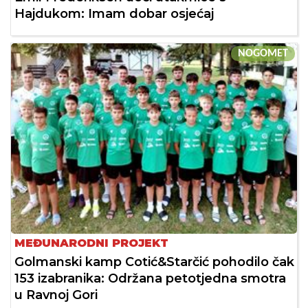
Hajdukom: Imam dobar osjećaj
NOGOMET
MEĐUNARODNI PROJEKT
Golmanski kamp Cotić&Starčić pohodilo čak
153 izabranika: Održana petotjedna smotra
u Ravnoj Gori