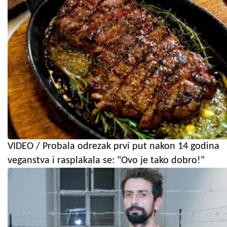
VIDEO / Probala odrezak prvi put nakon 14 godina
veganstva i rasplakala se: "Ovo je tako dobro!"