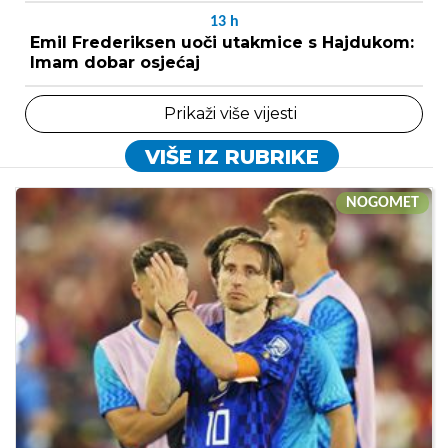
13
h
Emil Frederiksen uoči utakmice s Hajdukom:
Imam dobar osjećaj
Prikaži više vijesti
VIŠE IZ RUBRIKE
NOGOMET