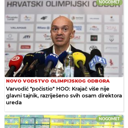
NOGOMET
NOVO VODSTVO OLIMPIJSKOG ODBORA
Varvodić "počistio" HOO: Krajač više nije
glavni tajnik, razriješeno svih osam direktora
ureda
NOGOMET