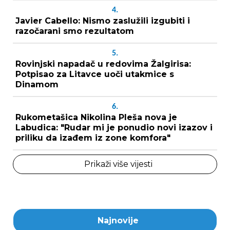
4.
Javier Cabello: Nismo zaslužili izgubiti i
razočarani smo rezultatom
5.
Rovinjski napadač u redovima Žalgirisa:
Potpisao za Litavce uoči utakmice s
Dinamom
6.
Rukometašica Nikolina Pleša nova je
Labudica: "Rudar mi je ponudio novi izazov i
priliku da izađem iz zone komfora"
Prikaži više vijesti
Najnovije