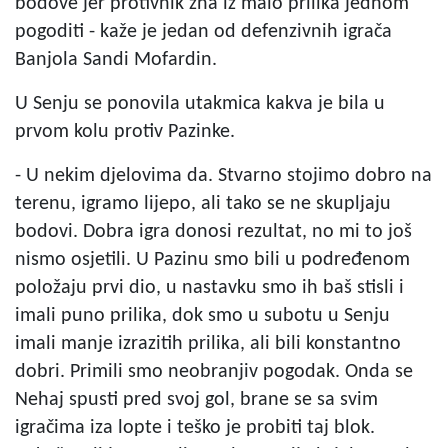
bodove jer protivnik zna iz malo prilika jednom
pogoditi - kaže je jedan od defenzivnih igrača
Banjola Sandi Mofardin.
U Senju se ponovila utakmica kakva je bila u
prvom kolu protiv Pazinke.
- U nekim djelovima da. Stvarno stojimo dobro na
terenu, igramo lijepo, ali tako se ne skupljaju
bodovi. Dobra igra donosi rezultat, no mi to još
nismo osjetili. U Pazinu smo bili u podređenom
položaju prvi dio, u nastavku smo ih baš stisli i
imali puno prilika, dok smo u subotu u Senju
imali manje izrazitih prilika, ali bili konstantno
dobri. Primili smo neobranjiv pogodak. Onda se
Nehaj spusti pred svoj gol, brane se sa svim
igračima iza lopte i teško je probiti taj blok.