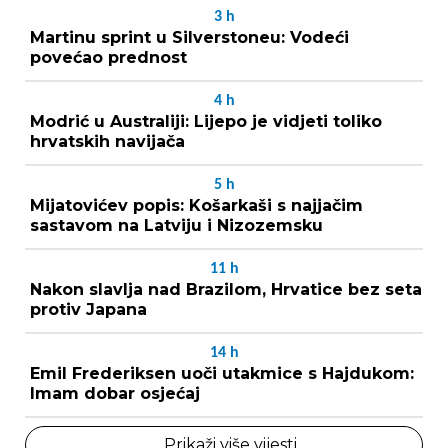
3
h
Martinu sprint u Silverstoneu: Vodeći
povećao prednost
4
h
Modrić u Australiji: Lijepo je vidjeti toliko
hrvatskih navijača
5
h
Mijatovićev popis: Košarkaši s najjačim
sastavom na Latviju i Nizozemsku
11
h
Nakon slavlja nad Brazilom, Hrvatice bez seta
protiv Japana
14
h
Emil Frederiksen uoči utakmice s Hajdukom:
Imam dobar osjećaj
Prikaži više vijesti