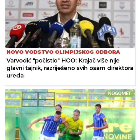
NOVO VODSTVO OLIMPIJSKOG ODBORA
Varvodić "počistio" HOO: Krajač više nije
glavni tajnik, razriješeno svih osam direktora
ureda
NOGOMET