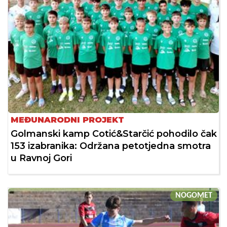
MEĐUNARODNI PROJEKT
Golmanski kamp Cotić&Starčić pohodilo čak
153 izabranika: Održana petotjedna smotra
u Ravnoj Gori
NOGOMET