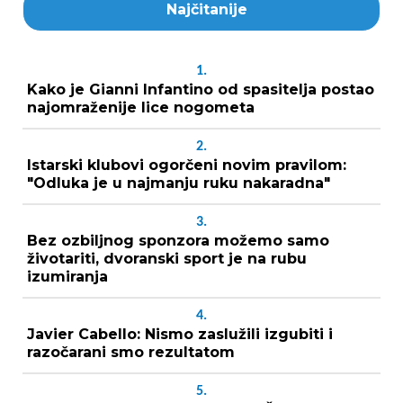
Najčitanije
1.
Kako je Gianni Infantino od spasitelja postao
najomraženije lice nogometa
2.
Istarski klubovi ogorčeni novim pravilom:
"Odluka je u najmanju ruku nakaradna"
3.
Bez ozbiljnog sponzora možemo samo
životariti, dvoranski sport je na rubu
izumiranja
4.
Javier Cabello: Nismo zaslužili izgubiti i
razočarani smo rezultatom
5.