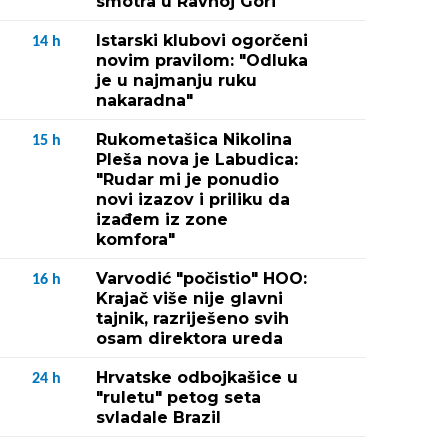
smotra u Ravnoj Gori
Istarski klubovi ogorčeni
14
h
novim pravilom: "Odluka
je u najmanju ruku
nakaradna"
Rukometašica Nikolina
15
h
Pleša nova je Labudica:
"Rudar mi je ponudio
novi izazov i priliku da
izađem iz zone
komfora"
Varvodić "počistio" HOO:
16
h
Krajač više nije glavni
tajnik, razriješeno svih
osam direktora ureda
Hrvatske odbojkašice u
24
h
"ruletu" petog seta
svladale Brazil