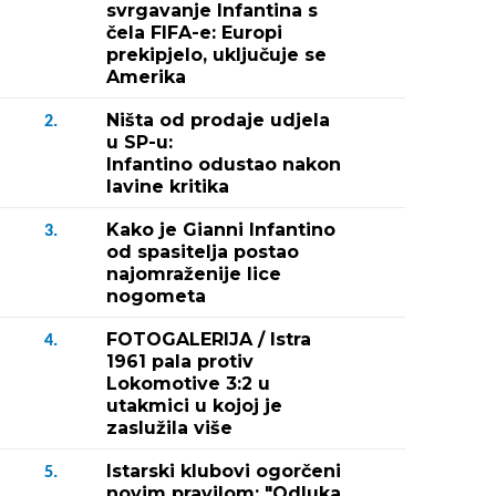
svrgavanje Infantina s
čela FIFA-e: Europi
prekipjelo, uključuje se
Amerika
Ništa od prodaje udjela
2.
u SP-u:
Infantino odustao nakon
lavine kritika
Kako je Gianni Infantino
3.
od spasitelja postao
najomraženije lice
nogometa
FOTOGALERIJA / Istra
4.
1961 pala protiv
Lokomotive 3:2 u
utakmici u kojoj je
zaslužila više
Istarski klubovi ogorčeni
5.
novim pravilom: "Odluka