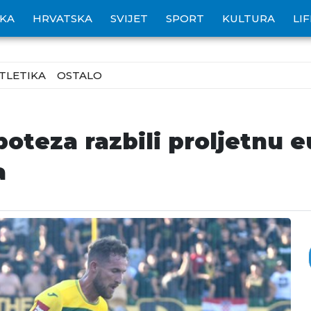
IKA
HRVATSKA
SVIJET
SPORT
KULTURA
LI
TLETIKA
OSTALO
oteza razbili proljetnu eu
a