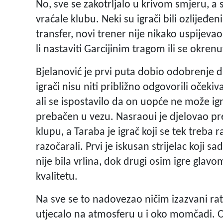
No, sve se zakotrljalo u krivom smjeru, 
vraćale klubu. Neki su igrači bili ozlijeđeni
transfer, novi trener nije nikako uspijevao n
li nastaviti Garcijinim tragom ili se okre
Bjelanović je prvi puta dobio odobrenje 
igrači nisu niti približno odgovorili očeki
ali se ispostavilo da on uopće ne može ig
prebačen u vezu. Nasraoui je djelovao pr
klupu, a Taraba je igrač koji se tek treba 
razočarali. Prvi je iskusan strijelac koji sa
nije bila vrlina, dok drugi osim igre glav
kvalitetu.
Na sve se to nadovezao ničim izazvani rat
utjecalo na atmosferu u i oko momčadi. O