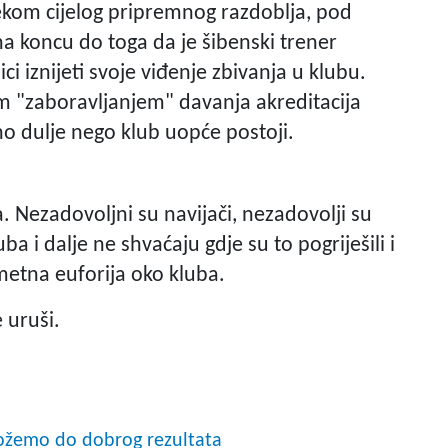
jekom cijelog pripremnog razdoblja, pod
na koncu do toga da je šibenski trener
ci iznijeti svoje viđenje zbivanja u klubu.
m "zaboravljanjem" davanja akreditacija
o dulje nego klub uopće postoji.
. Nezadovoljni su navijači, nezadovolji su
uba i dalje ne shvaćaju gdje su to pogriješili i
etna euforija oko kluba.
e uruši.
možemo do dobrog rezultata