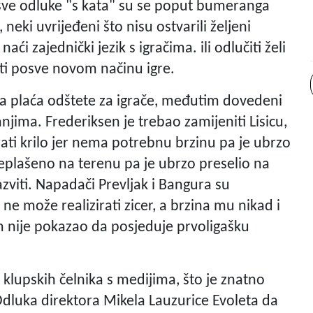
a sve odluke "s kata" su se poput bumeranga
, neki uvrijeđeni što nisu ostvarili željeni
aći zajednički jezik s igračima. ili odlučiti želi
nuti posve novom načinu igre.
da plaća odštete za igrače, međutim dovedeni
vanjima. Frederiksen je trebao zamijeniti Lisicu,
rati krilo jer nema potrebnu brzinu pa je ubrzo
eplašeno na terenu pa je ubrzo preselio na
razviti. Napadači Prevljak i Bangura su
d ne može realizirati zicer, a brzina mu nikad i
om nije pokazao da posjeduje prvoligašku
 klupskih čelnika s medijima, što je znatno
dluka direktora Mikela Lauzurice Evoleta da