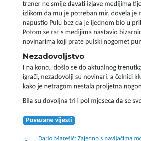
trener ne smije davati izjave medijima ti
izlikom da mu je potreban mir, dovela je 
napustio Pulu bez da je ijednom bio u prili
Potom se rat s medijima nastavio bizarni
novinarima koji prate pulski nogomet pun
Nezadovoljstvo
I na koncu došlo se do aktualnog trenutka
igrači, nezadovolji su novinari, a čelnici kl
kako je netragom nestala proljetna nogom
Bila su dovoljna tri i pol mjeseca da se sv
Povezane vijesti
Dario Marešić: Zajedno s navijačima 