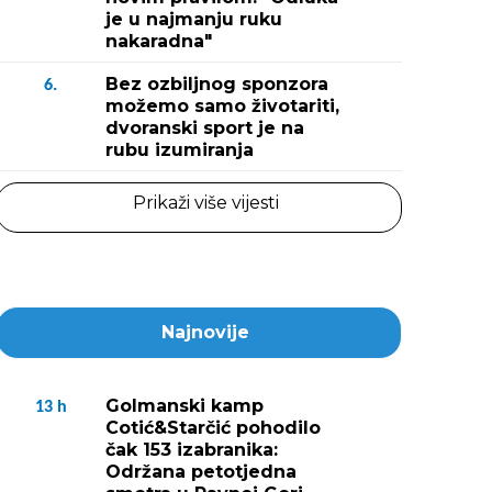
je u najmanju ruku
nakaradna"
Bez ozbiljnog sponzora
6.
možemo samo životariti,
dvoranski sport je na
rubu izumiranja
Prikaži više vijesti
Najnovije
Golmanski kamp
13
h
Cotić&Starčić pohodilo
čak 153 izabranika:
Održana petotjedna