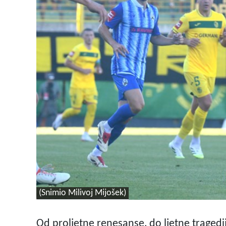
(Snimio Milivoj Mijošek)
Od proljetne renesanse, do ljetne traged