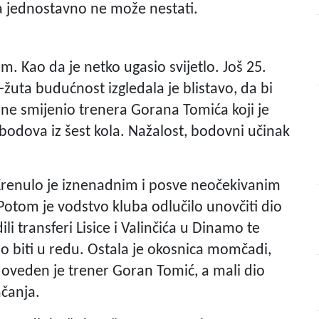
ja jednostavno ne može nestati.
. Kao da je netko ugasio svijetlo. Još 25.
žuta budućnost izgledala je blistavo, da bi
sine smijenio trenera Gorana Tomića koji je
dova iz šest kola. Nažalost, bodovni učinak
? Krenulo je iznenadnim i posve neočekivanim
otom je vodstvo kluba odlučilo unovčiti dio
edili transferi Lisice i Valinčića u Dinamo te
lo biti u redu. Ostala je okosnica momčadi,
doveden je trener Goran Tomić, a mali dio
čanja.