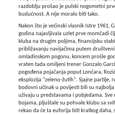
razdoblju prošao je pulski nogometni prv
budućnost. A nije moralo biti tako.
Nakon što je većinski vlasnik Istre 1961, 
godina najavljivala uzlet prve momčadi čiji
kluba na drugim poljima, financijsku sta
približavanju navijačima putem društvenih
omladinskom pogonu, koncem prošle godin
vraten tada omiljeni trener Gonzalo Garci
pogođena pojačanja poput Lončara, Rozića 
eksplozija "zeleno-žutih". Sjajne partije, 
bodovni učinak u povijesti bili su najbolj
uživaju u predstavama i pobjedama. Sve u 
bojama, pljuštale su pohvale klubu sa svi
rekao da će ta euforija biti kratkog daha, sv