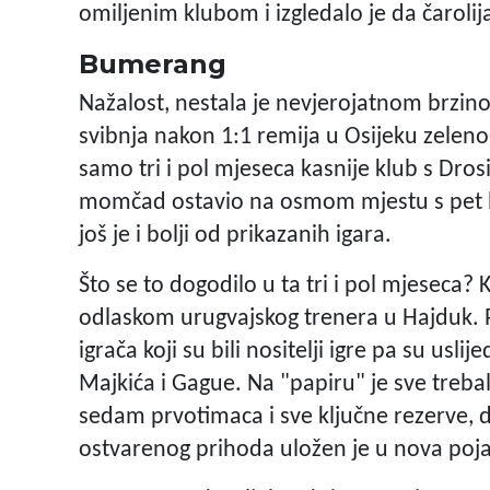
omiljenim klubom i izgledalo je da čaroli
Bumerang
Nažalost, nestala je nevjerojatnom brzinom
svibnja nakon 1:1 remija u Osijeku zeleno-
samo tri i pol mjeseca kasnije klub s Dro
momčad ostavio na osmom mjestu s pet bo
još je i bolji od prikazanih igara.
Što se to dogodilo u ta tri i pol mjeseca
odlaskom urugvajskog trenera u Hajduk. P
igrača koji su bili nositelji igre pa su uslij
Majkića i Gague. Na "papiru" je sve treba
sedam prvotimaca i sve ključne rezerve, 
ostvarenog prihoda uložen je u nova poja