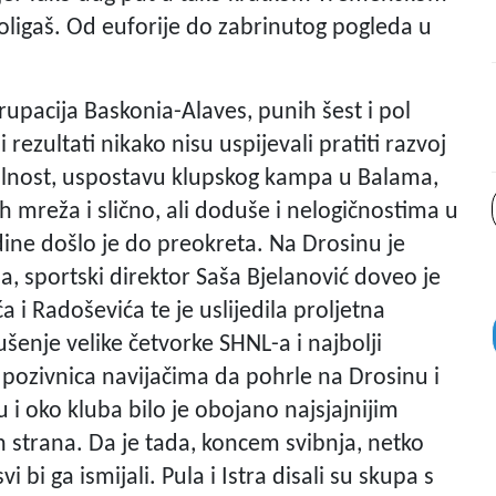
oligaš. Od euforije do zabrinutog pogleda u
Grupacija Baskonia-Alaves, punih šest i pol
 rezultati nikako nisu uspijevali pratiti razvoj
bilnost, uspostavu klupskog kampa u Balama,
 mreža i slično, ali doduše i nelogičnostima u
e došlo je do preokreta. Na Drosinu je
a, sportski direktor Saša Bjelanović doveo je
i Radoševića te je uslijedila proljetna
rušenje velike četvorke SHNL-a i najbolji
a pozivnica navijačima da pohrle na Drosinu i
i oko kluba bilo je obojano najsjajnijim
h strana. Da je tada, koncem svibnja, netko
i bi ga ismijali. Pula i Istra disali su skupa s