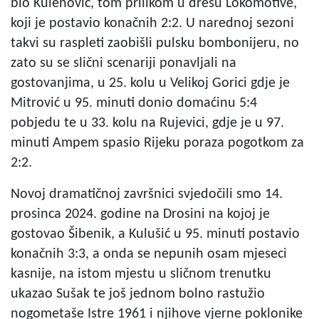
bio Kulenović, tom prilikom u dresu Lokomotive,
koji je postavio konačnih 2:2. U narednoj sezoni
takvi su raspleti zaobišli pulsku bombonijeru, no
zato su se slični scenariji ponavljali na
gostovanjima, u 25. kolu u Velikoj Gorici gdje je
Mitrović u 95. minuti donio domaćinu 5:4
pobjedu te u 33. kolu na Rujevici, gdje je u 97.
minuti Ampem spasio Rijeku poraza pogotkom za
2:2.
Novoj dramatičnoj završnici svjedočili smo 14.
prosinca 2024. godine na Drosini na kojoj je
gostovao Šibenik, a Kulušić u 95. minuti postavio
konačnih 3:3, a onda se nepunih osam mjeseci
kasnije, na istom mjestu u sličnom trenutku
ukazao Sušak te još jednom bolno rastužio
nogometaše Istre 1961 i njihove vjerne poklonike