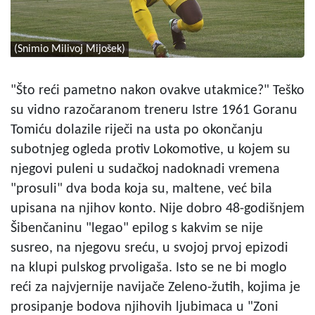
(Snimio Milivoj Mijošek)
"Što reći pametno nakon ovakve utakmice?" Teško
su vidno razočaranom treneru Istre 1961 Goranu
Tomiću dolazile riječi na usta po okončanju
subotnjeg ogleda protiv Lokomotive, u kojem su
njegovi puleni u sudačkoj nadoknadi vremena
"prosuli" dva boda koja su, maltene, već bila
upisana na njihov konto. Nije dobro 48-godišnjem
Šibenčaninu "legao" epilog s kakvim se nije
susreo, na njegovu sreću, u svojoj prvoj epizodi
na klupi pulskog prvoligaša. Isto se ne bi moglo
reći za najvjernije navijače Zeleno-žutih, kojima je
prosipanje bodova njihovih ljubimaca u "Zoni