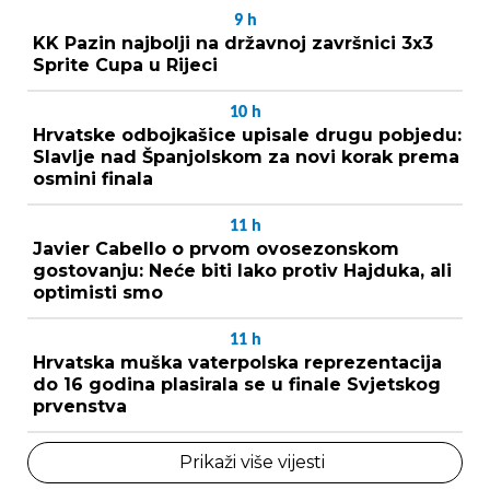
9
h
KK Pazin najbolji na državnoj završnici 3x3
Sprite Cupa u Rijeci
10
h
Hrvatske odbojkašice upisale drugu pobjedu:
Slavlje nad Španjolskom za novi korak prema
osmini finala
11
h
Javier Cabello o prvom ovosezonskom
gostovanju: Neće biti lako protiv Hajduka, ali
optimisti smo
11
h
Hrvatska muška vaterpolska reprezentacija
do 16 godina plasirala se u finale Svjetskog
prvenstva
Prikaži više vijesti