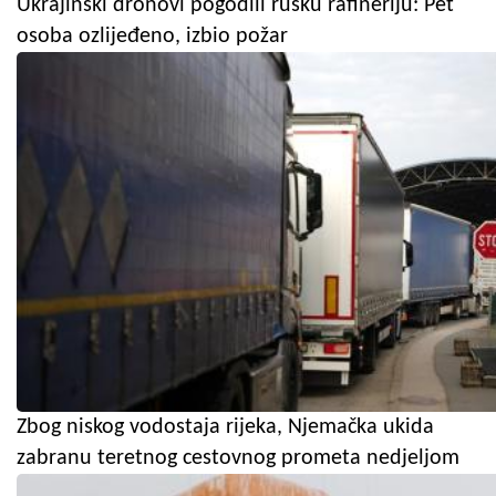
Ukrajinski dronovi pogodili rusku rafineriju: Pet
osoba ozlijeđeno, izbio požar
Zbog niskog vodostaja rijeka, Njemačka ukida
zabranu teretnog cestovnog prometa nedjeljom