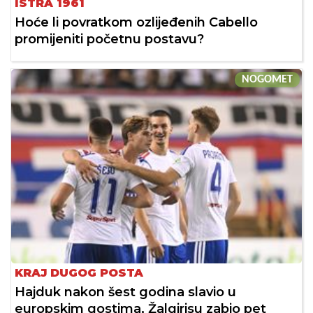
ISTRA 1961
Hoće li povratkom ozlijeđenih Cabello
promijeniti početnu postavu?
NOGOMET
KRAJ DUGOG POSTA
Hajduk nakon šest godina slavio u
europskim gostima, Žalgirisu zabio pet