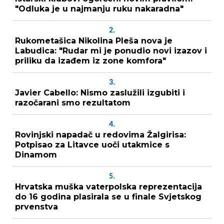
"Odluka je u najmanju ruku nakaradna"
2.
Rukometašica Nikolina Pleša nova je
Labudica: "Rudar mi je ponudio novi izazov i
priliku da izađem iz zone komfora"
3.
Javier Cabello: Nismo zaslužili izgubiti i
razočarani smo rezultatom
4.
Rovinjski napadač u redovima Žalgirisa:
Potpisao za Litavce uoči utakmice s
Dinamom
5.
Hrvatska muška vaterpolska reprezentacija
do 16 godina plasirala se u finale Svjetskog
prvenstva