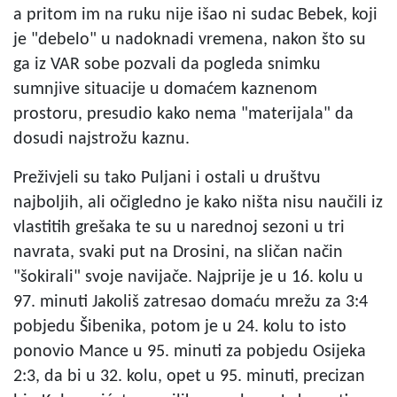
a pritom im na ruku nije išao ni sudac Bebek, koji
je "debelo" u nadoknadi vremena, nakon što su
ga iz VAR sobe pozvali da pogleda snimku
sumnjive situacije u domaćem kaznenom
prostoru, presudio kako nema "materijala" da
dosudi najstrožu kaznu.
Preživjeli su tako Puljani i ostali u društvu
najboljih, ali očigledno je kako ništa nisu naučili iz
vlastitih grešaka te su u narednoj sezoni u tri
navrata, svaki put na Drosini, na sličan način
"šokirali" svoje navijače. Najprije je u 16. kolu u
97. minuti Jakoliš zatresao domaću mrežu za 3:4
pobjedu Šibenika, potom je u 24. kolu to isto
ponovio Mance u 95. minuti za pobjedu Osijeka
2:3, da bi u 32. kolu, opet u 95. minuti, precizan