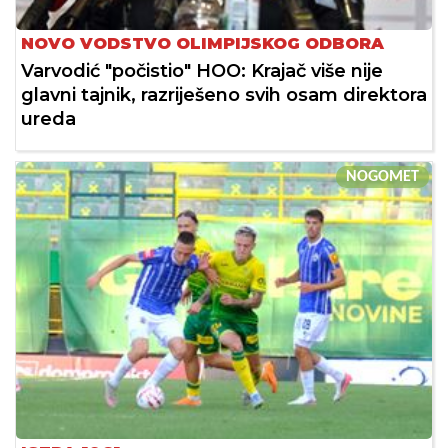
NOVO VODSTVO OLIMPIJSKOG ODBORA
Varvodić "počistio" HOO: Krajač više nije
glavni tajnik, razriješeno svih osam direktora
ureda
NOGOMET