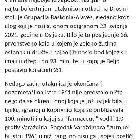
vremena najbolje je započeti zasigurno
najturbulentnijom utakmicom otkad na Drosini
stoluje Grupacija Baskonia-Alaves, gledano kroz
ulog koji je nosila, onom odigranom 22. svibnja
2021. godine u Osijeku. Bilo je to posljednje 36.
prvenstveno kolo u kojem je Zeleno-žutima
ostanak u društvu najboljih nosio bod kojeg su
imali u džepu do 93. minute, u kojoj je Beljo
postavio konačnih 2:1.
Nedugo zatim utakmica je okončana i
nogometašima Istre 1961 nije preostalo ništa
nego da se okrenu onoj koja je još uvijek bila u
tijeku, igranoj u Koprivnici koja se približavala
100. minuti i u kojoj su "farmaceuti" vodili 1:0
protiv Varaždina. Pogodak Varaždinaca "gurnuo"
bi Istru 1961 u niži rang, no nisu ga uspjeli postići,