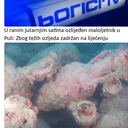
U ranim jutarnjim satima ozlijeđen maloljetnik u
Puli: Zbog težih ozljeda zadržan na liječenju