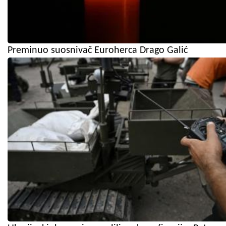
Preminuo suosnivač Euroherca Drago Galić