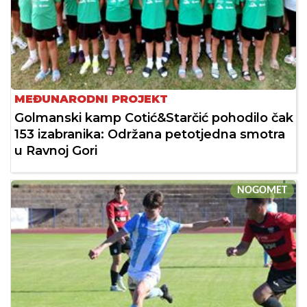
MEĐUNARODNI PROJEKT
Golmanski kamp Cotić&Starčić pohodilo čak
153 izabranika: Održana petotjedna smotra
u Ravnoj Gori
NOGOMET