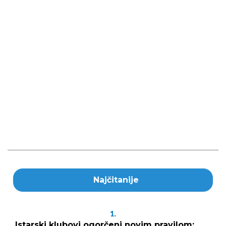
Najčitanije
1.
Istarski klubovi ogorčeni novim pravilom: