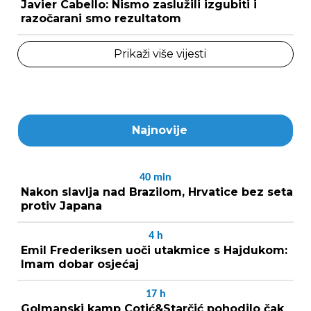
Javier Cabello: Nismo zaslužili izgubiti i
razočarani smo rezultatom
Prikaži više vijesti
Najnovije
40
min
Nakon slavlja nad Brazilom, Hrvatice bez seta
protiv Japana
4
h
Emil Frederiksen uoči utakmice s Hajdukom:
Imam dobar osjećaj
17
h
Golmanski kamp Cotić&Starčić pohodilo čak