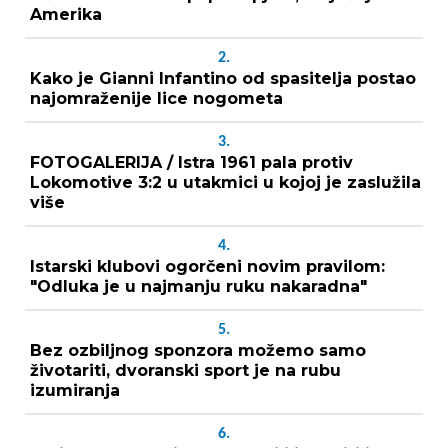
Amerika
2.
Kako je Gianni Infantino od spasitelja postao
najomraženije lice nogometa
3.
FOTOGALERIJA / Istra 1961 pala protiv
Lokomotive 3:2 u utakmici u kojoj je zaslužila
više
4.
Istarski klubovi ogorčeni novim pravilom:
"Odluka je u najmanju ruku nakaradna"
5.
Bez ozbiljnog sponzora možemo samo
životariti, dvoranski sport je na rubu
izumiranja
6.