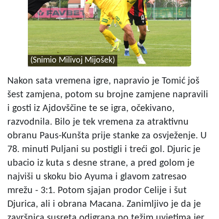
(Snimio Milivoj Mijošek)
Nakon sata vremena igre, napravio je Tomić još
šest zamjena, potom su brojne zamjene napravili
i gosti iz Ajdovščine te se igra, očekivano,
razvodnila. Bilo je tek vremena za atraktivnu
obranu Paus-Kunšta prije stanke za osvježenje. U
78. minuti Puljani su postigli i treći gol. Djuric je
ubacio iz kuta s desne strane, a pred golom je
najviši u skoku bio Ayuma i glavom zatresao
mrežu - 3:1. Potom sjajan prodor Celije i šut
Djurica, ali i obrana Macana. Zanimljivo je da je
završnica susreta odigrana po težim uvjetima jer