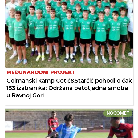
MEĐUNARODNI PROJEKT
Golmanski kamp Cotić&Starčić pohodilo čak
153 izabranika: Održana petotjedna smotra
u Ravnoj Gori
NOGOMET