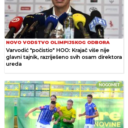
NOVO VODSTVO OLIMPIJSKOG ODBORA
Varvodić "počistio" HOO: Krajač više nije
glavni tajnik, razriješeno svih osam direktora
ureda
NOGOMET