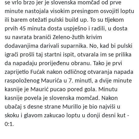
se vrlo brzo jer je slovenska momčad od prve
minute nastojala visokim presingom osvojiti loptu
ili barem otežati pulski build up. To su tijekom
prvih 45 minuta dosta uspješno i radili, u dosta
su navrata braniči Zeleno-žutih krivim
dodavanjima darivali suparnika. No, kad bi pulski
igrači prošli taj startni ispit, otvarala im se prilika
da napadaju prorijeđenu obranu. Tako je prvi
zaprijetio Fućak nakon odličnog otvaranja napada
raspoloženog Maurića u 7. minuti, a dvije minute
kasnije je Maurić pucao pored gola. Minutu
kasnije povela je slovenska momčad. Nakon
ubačaj s desne strane Murillo je bio najviši u
skoku i glavom zakucao loptu u donji desni kut -
0:1.