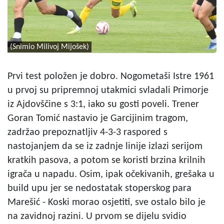
(Snimio Milivoj Mijošek)
Prvi test položen je dobro. Nogometaši Istre 1961
u prvoj su pripremnoj utakmici svladali Primorje
iz Ajdovščine s 3:1, iako su gosti poveli. Trener
Goran Tomić nastavio je Garcijinim tragom,
zadržao prepoznatljiv 4-3-3 raspored s
nastojanjem da se iz zadnje linije izlazi serijom
kratkih pasova, a potom se koristi brzina krilnih
igrača u napadu. Osim, ipak očekivanih, grešaka u
build upu jer se nedostatak stoperskog para
Marešić - Koski morao osjetiti, sve ostalo bilo je
na zavidnoj razini. U prvom se dijelu svidio