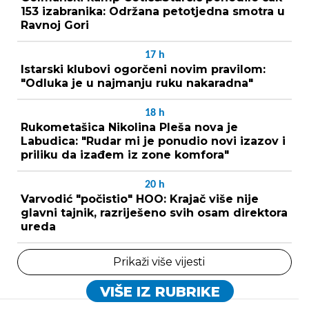
153 izabranika: Održana petotjedna smotra u
Ravnoj Gori
17
h
Istarski klubovi ogorčeni novim pravilom:
"Odluka je u najmanju ruku nakaradna"
18
h
Rukometašica Nikolina Pleša nova je
Labudica: "Rudar mi je ponudio novi izazov i
priliku da izađem iz zone komfora"
20
h
Varvodić "počistio" HOO: Krajač više nije
glavni tajnik, razriješeno svih osam direktora
ureda
Prikaži više vijesti
VIŠE IZ RUBRIKE