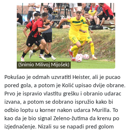
(Snimio Milivoj Mijošek)
Pokušao je odmah uzvratiti Heister, ali je pucao
pored gola, a potom je Kolić upisao dvije obrane.
Prvo je ispravio vlastitu grešku i obranio udarac
izvana, a potom se dobrano ispružio kako bi
odbio loptu u korner nakon udarca Murilla. To
kao da je bio signal Zeleno-žutima da krenu po
izjednačenje. Nizali su se napadi pred golom