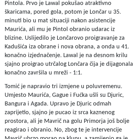
Pintola. Prvo je Lawal pokušao atraktivno
škaricama, pored gola, potom je Lončar u 35.
minuti bio u mat situaciji nakon asistencije
Maurića, ali mu je Pintol obranio udarac iz
blizine. Uslijedilo je Lončarovo proigravanje za
Kadušića iza obrane i nova obrana, a onda u 41.
konačno izjednačenje. Lawal je na desnom krilu
sjajno proigrao utrčalog Lončara čija je dijagonala
konačno završila u mreži - 1:1.
Tomić je napravio tri izmjene u poluvremenu.
Umjesto Maurića, Gague i Fućka ušli su Djuric,
Bangura i Agada. Upravo je Djuric odmah
zaprijetio, sjajno je pucao iz srca kaznenog
prostora, ali je Mavrič na golu Primorja još bolje
reagirao i obranio. No, zbog te je intervencije
Mavrič ubrzo morao na klupu, a zamijenio ga je