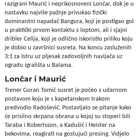
razigrani Maurić i neprikosnoveni Lončar, dok je u
nastavku najviše pažnje privukao fizički
dominantni napadač Bangura, koji je postigao gol
u praktički prvom kontaktu s loptom, ali i sjajni
dribler Celija, koji je odlično iskoristio priliku koju
je dobio u završnici susreta. Na koncu zasluženih
3:1 za Istru uz pljesak zadovoljnih navijača uz
ogradu igrališta u Balama.
Lončar i Maurić
Trener Goran Tomić susret je počeo s udarnom
postavom koju je s kapetanskom trakom
predvodio Radošević. Postavljalo se pitanje kako
će prisilno skrpana obrana u kojoj su stoperi bili
Taraba i Robertsson, a Kadušić i Heister na
bekovima, reagirati na gostujući presing. Vidjelo