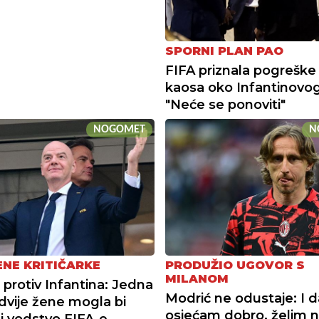
SPORNI PLAN PAO
FIFA priznala pogreške
kaosa oko Infantinovog
"Neće se ponoviti"
NOGOMET
N
NE KRITIČARKE
PRODUŽIO UGOVOR S
MILANOM
protiv Infantina: Jedna
Modrić ne odustaje: I d
dvije žene mogla bi
osjećam dobro, želim 