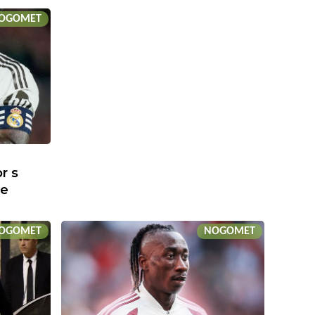
OGOMET
r s
ne
OGOMET
NOGOMET