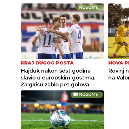
NOGOMET
KRAJ DUGOG POSTA
NOVA P
Hajduk nakon šest godina
Rovinj 
slavio u europskim gostima,
na Valb
Žalgirisu zabio pet golova
NOGOMET