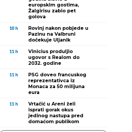
europskim gostima,
Žalgirisu zabio pet
golova
Rovinj nakon pobjede u
10
h
Pazinu na Valbruni
dočekuje Uljanik
Vinicius produljio
11
h
ugovor s Realom do
2032. godine
PSG doveo francuskog
11
h
reprezentativca iz
Monaca za 50 milijuna
eura
Vrtačić u Areni želi
11
h
isprati gorak okus
jedinog nastupa pred
domaćom publikom