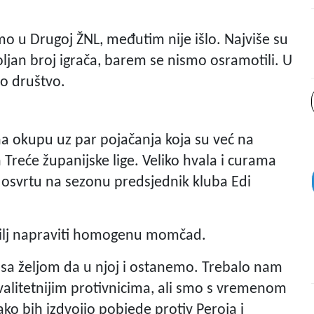
smo u Drugoj ŽNL, međutim nije išlo. Najviše su
ljan broj igrača, barem se nismo osramotili. U
vo društvo.
na okupu uz par pojačanja koja su već na
 Treće županijske lige. Veliko hvala i curama
 osvrtu na sezonu predsjednik kluba Edi
 cilj napraviti homogenu momčad.
še sa željom da u njoj i ostanemo. Trebalo nam
kvalitetnijim protivnicima, ali smo s vremenom
ko bih izdvojio pobjede protiv Peroja i