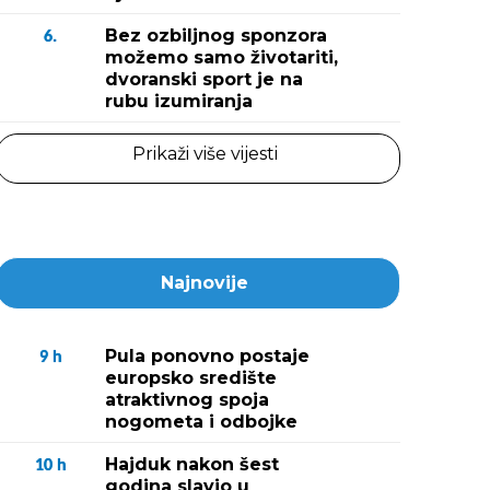
Bez ozbiljnog sponzora
6.
možemo samo životariti,
dvoranski sport je na
rubu izumiranja
Prikaži više vijesti
Najnovije
Pula ponovno postaje
9
h
europsko središte
atraktivnog spoja
nogometa i odbojke
Hajduk nakon šest
10
h
godina slavio u