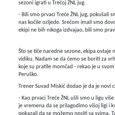
sezoni igrati u Trećoj ŽNL jug.
- Bili smo prvaci Treće ŽNL jug, pokušali 
nas kočile ozljede. Srećom imali smo dovo
ekipi ne bih nikoga izdvajao, bili smo pra
Što se tiče naredne sezone, ekipa ostaje 
vidiku. Nadam se da ćemo se boriti za vrh
koje su pratile momčad - rekao je u svom
Peruško.
Trener Suvad Miskić dodao je da je novi
- Kao prvaci Treće ŽNL ušli smo u ligu vi
je vremena da se prilagodimo višoj ligi i 
pokazali da se možemo nositi sa svima. Ta