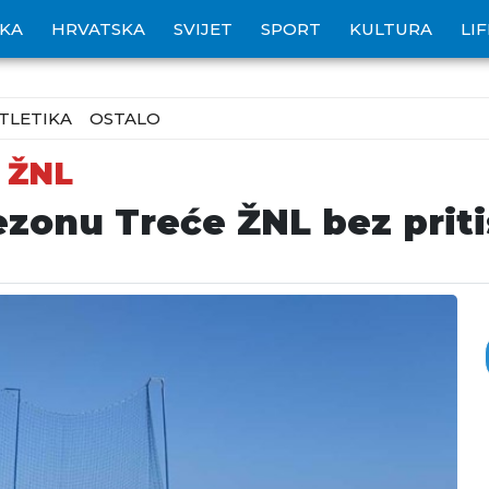
IKA
HRVATSKA
SVIJET
SPORT
KULTURA
LI
TLETIKA
OSTALO
 ŽNL
zonu Treće ŽNL bez prit