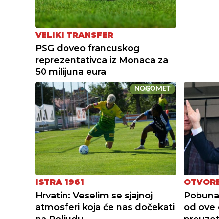
VELIKI TRANSFER
PSG doveo francuskog
reprezentativca iz Monaca za
50 milijuna eura
NOGOMET
ISTRA 1961
OTVORE
Hrvatin: Veselim se sjajnoj
Pobuna 
atmosferi koja će nas dočekati
od ove 