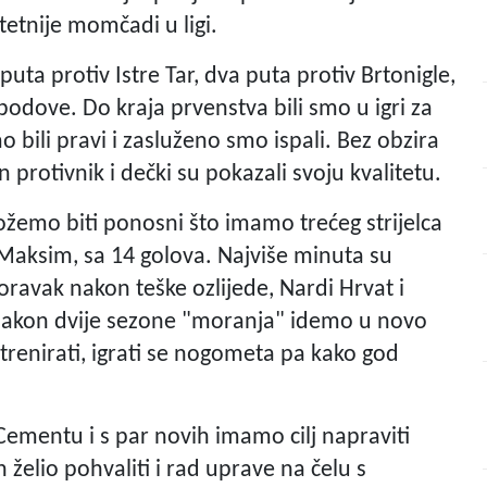
tetnije momčadi u ligi.
ta protiv Istre Tar, dva puta protiv Brtonigle,
 bodove. Do kraja prvenstva bili smo u igri za
 bili pravi i zasluženo smo ispali. Bez obzira
 protivnik i dečki su pokazali svoju kvalitetu.
možemo biti ponosni što imamo trećeg strijelca
Maksim, sa 14 golova. Najviše minuta su
oravak nakon teške ozlijede, Nardi Hrvat i
 nakon dvije sezone "moranja" idemo u novo
 trenirati, igrati se nogometa pa kako god
 u Cementu i s par novih imamo cilj napraviti
elio pohvaliti i rad uprave na čelu s