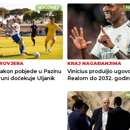
NOGOMET
N
ROVJERA
KRAJ NAGAĐANJIMA
nakon pobjede u Pazinu
Vinicius produljio ugovo
runi dočekuje Uljanik
Realom do 2032. godi
N