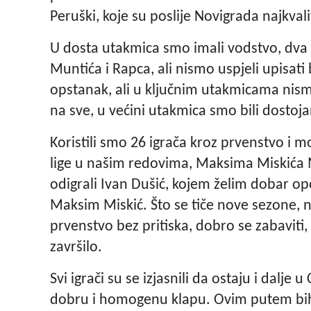
Peruški, koje su poslije Novigrada najkvali
U dosta utakmica smo imali vodstvo, dva pu
Muntića i Rapca, ali nismo uspjeli upisati
opstanak, ali u ključnim utakmicama nismo
na sve, u većini utakmica smo bili dostojan
Koristili smo 26 igrača kroz prvenstvo i 
lige u našim redovima, Maksima Miskića 
odigrali Ivan Dušić, kojem želim dobar op
Maksim Miskić. Što se tiče nove sezone,
prvenstvo bez pritiska, dobro se zabaviti,
završilo.
Svi igrači su se izjasnili da ostaju i dalje
dobru i homogenu klapu. Ovim putem bih ž