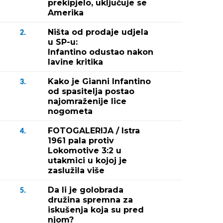
prekipjelo, uključuje se
Amerika
Ništa od prodaje udjela
2.
u SP-u:
Infantino odustao nakon
lavine kritika
Kako je Gianni Infantino
3.
od spasitelja postao
najomraženije lice
nogometa
FOTOGALERIJA / Istra
4.
1961 pala protiv
Lokomotive 3:2 u
utakmici u kojoj je
zaslužila više
Da li je golobrada
5.
družina spremna za
iskušenja koja su pred
njom?