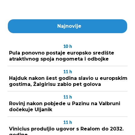
Najnovije
10
h
Pula ponovno postaje europsko središte
atraktivnog spoja nogometa i odbojke
11
h
Hajduk nakon šest godina slavio u europskim
gostima, Žalgirisu zabio pet golova
11
h
Rovinj nakon pobjede u Pazinu na Valbruni
dočekuje Uljanik
11
h
Vinicius produljio ugovor s Realom do 2032.
godine