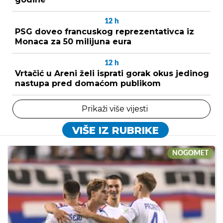
12
h
PSG doveo francuskog reprezentativca iz
Monaca za 50 milijuna eura
12
h
Vrtačić u Areni želi isprati gorak okus jedinog
nastupa pred domaćom publikom
Prikaži više vijesti
VIŠE IZ RUBRIKE
NOGOMET