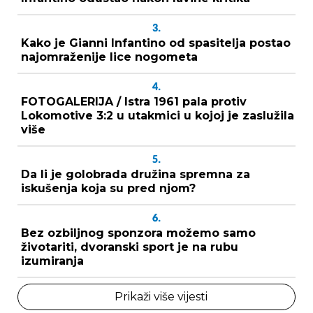
3.
Kako je Gianni Infantino od spasitelja postao
najomraženije lice nogometa
4.
FOTOGALERIJA / Istra 1961 pala protiv
Lokomotive 3:2 u utakmici u kojoj je zaslužila
više
5.
Da li je golobrada družina spremna za
iskušenja koja su pred njom?
6.
Bez ozbiljnog sponzora možemo samo
životariti, dvoranski sport je na rubu
izumiranja
Prikaži više vijesti