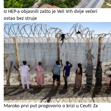
Iz HEP-a objasnili zašto je Veli Vrh dvije večeri
ostao bez struje
Maroko prvi put progovorio o krizi u Ceuti: Za