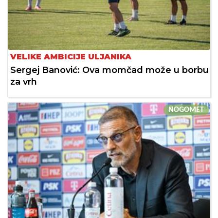
VELIKE AMBICIJE ULJANIKA
Sergej Banović: Ova momčad može u borbu
za vrh
NOGOMET