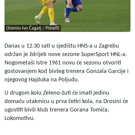
(Snimio Ivo Čagalj / Pixsell)
Danas u 12.30 sati u sjedištu HNS-a u Zagrebu
održan je ždrijeb nove sezone SuperSport HNL-a.
Nogometaši Istre 1961 novu će sezonu otvoriti
gostovanjem kod bivšeg trenera Gonzala Garcije i
njegovog Hajduka na Poljudu.
U drugom kolu Zeleno-žuti će imati jedinu
domaću utakmicu u prva četiri kola, na Drosini će
ugostiti bivši klub trenera Gorana Tomića,
Lokomotivu.