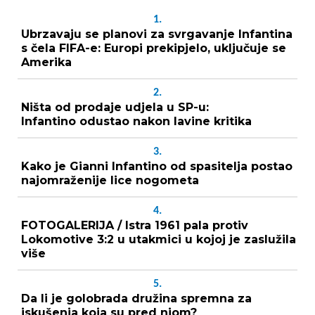
1.
Ubrzavaju se planovi za svrgavanje Infantina
s čela FIFA-e: Europi prekipjelo, uključuje se
Amerika
2.
Ništa od prodaje udjela u SP-u:
Infantino odustao nakon lavine kritika
3.
Kako je Gianni Infantino od spasitelja postao
najomraženije lice nogometa
4.
FOTOGALERIJA / Istra 1961 pala protiv
Lokomotive 3:2 u utakmici u kojoj je zaslužila
više
5.
Da li je golobrada družina spremna za
iskušenja koja su pred njom?