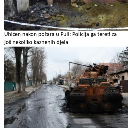
Uhićen nakon požara u Puli: Policija ga tereti za
još nekoliko kaznenih djela