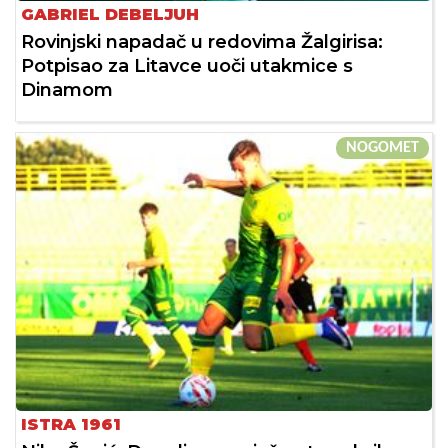
GABRIEL DEBELJUH
Rovinjski napadač u redovima Žalgirisa:
Potpisao za Litavce uoči utakmice s
Dinamom
NOGOMET
ISTRA 1961