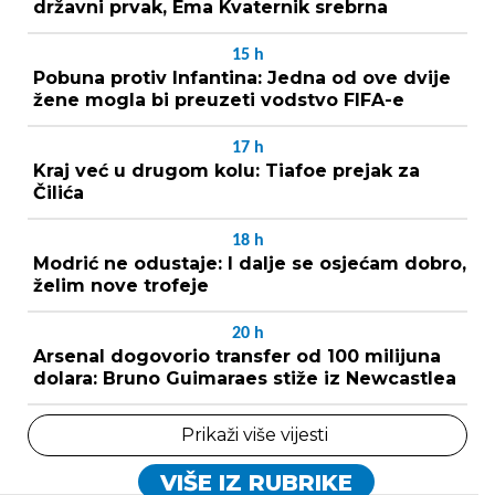
državni prvak, Ema Kvaternik srebrna
15
h
Pobuna protiv Infantina: Jedna od ove dvije
žene mogla bi preuzeti vodstvo FIFA-e
17
h
Kraj već u drugom kolu: Tiafoe prejak za
Čilića
18
h
Modrić ne odustaje: I dalje se osjećam dobro,
želim nove trofeje
20
h
Arsenal dogovorio transfer od 100 milijuna
dolara: Bruno Guimaraes stiže iz Newcastlea
Prikaži više vijesti
VIŠE IZ RUBRIKE