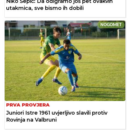
Niko Šepić: Da odigramo još pet ovakvih
utakmica, sve bismo ih dobili
NOGOMET
PRVA PROVJERA
Juniori Istre 1961 uvjerljivo slavili protiv
Rovinja na Valbruni