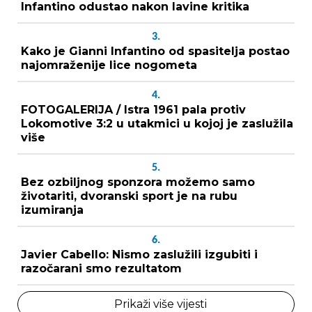
Infantino odustao nakon lavine kritika
3.
Kako je Gianni Infantino od spasitelja postao
najomraženije lice nogometa
4.
FOTOGALERIJA / Istra 1961 pala protiv
Lokomotive 3:2 u utakmici u kojoj je zaslužila
više
5.
Bez ozbiljnog sponzora možemo samo
životariti, dvoranski sport je na rubu
izumiranja
6.
Javier Cabello: Nismo zaslužili izgubiti i
razočarani smo rezultatom
Prikaži više vijesti