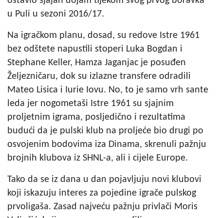
ostavio sjajan dojam tijekom svog prvog boravka
u Puli u sezoni 2016/17.
Na igračkom planu, dosad, su redove Istre 1961
bez odštete napustili stoperi Luka Bogdan i
Stephane Keller, Hamza Jaganjac je posuđen
Željezničaru, dok su izlazne transfere odradili
Mateo Lisica i Iurie Iovu. No, to je samo vrh sante
leda jer nogometaši Istre 1961 su sjajnim
proljetnim igrama, posljedično i rezultatima
budući da je pulski klub na proljeće bio drugi po
osvojenim bodovima iza Dinama, skrenuli pažnju
brojnih klubova iz SHNL-a, ali i cijele Europe.
Tako da se iz dana u dan pojavljuju novi klubovi
koji iskazuju interes za pojedine igrače pulskog
prvoligaša. Zasad najveću pažnju privlači Moris