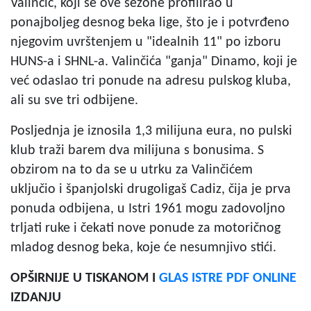
Valinčić, koji se ove sezone profilirao u
ponajboljeg desnog beka lige, što je i potvrđeno
njegovim uvrštenjem u "idealnih 11" po izboru
HUNS-a i SHNL-a. Valinčića "ganja" Dinamo, koji je
već odaslao tri ponude na adresu pulskog kluba,
ali su sve tri odbijene.
Posljednja je iznosila 1,3 milijuna eura, no pulski
klub traži barem dva milijuna s bonusima. S
obzirom na to da se u utrku za Valinčićem
uključio i španjolski drugoligaš Cadiz, čija je prva
ponuda odbijena, u Istri 1961 mogu zadovoljno
trljati ruke i čekati nove ponude za motoričnog
mladog desnog beka, koje će nesumnjivo stići.
OPŠIRNIJE U TISKANOM I
GLAS ISTRE PDF ONLINE
IZDANJU