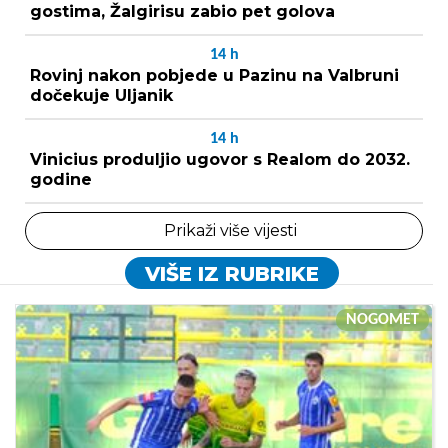
gostima, Žalgirisu zabio pet golova
14
h
Rovinj nakon pobjede u Pazinu na Valbruni
dočekuje Uljanik
14
h
Vinicius produljio ugovor s Realom do 2032.
godine
Prikaži više vijesti
VIŠE IZ RUBRIKE
NOGOMET