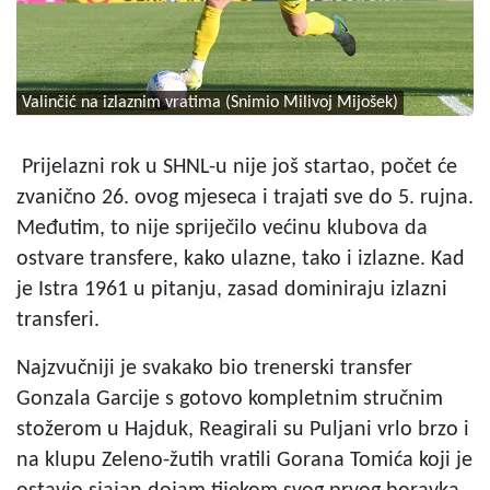
Valinčić na izlaznim vratima (Snimio Milivoj Mijošek)
Prijelazni rok u SHNL-u nije još startao, počet će
zvanično 26. ovog mjeseca i trajati sve do 5. rujna.
Međutim, to nije spriječilo većinu klubova da
ostvare transfere, kako ulazne, tako i izlazne. Kad
je Istra 1961 u pitanju, zasad dominiraju izlazni
transferi.
Najzvučniji je svakako bio trenerski transfer
Gonzala Garcije s gotovo kompletnim stručnim
stožerom u Hajduk, Reagirali su Puljani vrlo brzo i
na klupu Zeleno-žutih vratili Gorana Tomića koji je