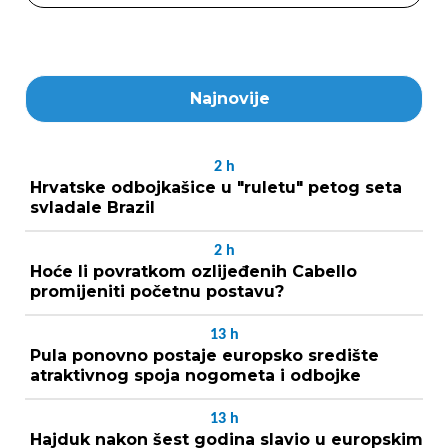
Najnovije
2
h
Hrvatske odbojkašice u "ruletu" petog seta
svladale Brazil
2
h
Hoće li povratkom ozlijeđenih Cabello
promijeniti početnu postavu?
13
h
Pula ponovno postaje europsko središte
atraktivnog spoja nogometa i odbojke
13
h
Hajduk nakon šest godina slavio u europskim