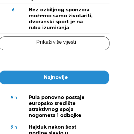
Bez ozbiljnog sponzora
6.
možemo samo životariti,
dvoranski sport je na
rubu izumiranja
Prikaži više vijesti
Najnovije
Pula ponovno postaje
9
h
europsko središte
atraktivnog spoja
nogometa i odbojke
Hajduk nakon šest
9
h
godina slavio u