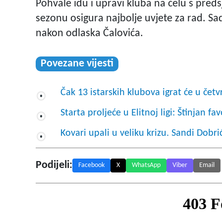
Pohvale idu i upravi kluba na čelu s pred
sezonu osigura najbolje uvjete za rad. S
nakon odlaska Čalovića.
Povezane vijesti
Čak 13 istarskih klubova igrat će u če
Starta proljeće u Elitnoj ligi: Štinjan fa
Kovari upali u veliku krizu. Sandi Dobrić 
Podijeli:
Facebook
X
WhatsApp
Viber
Email