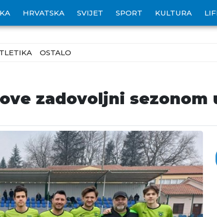
IKA
HRVATSKA
SVIJET
SPORT
KULTURA
LI
TLETIKA
OSTALO
ve zadovoljni sezonom u