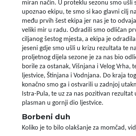
miran način. U proteklu sezonu smo ušli s
upoznao ekipu, te smo si kao glavni cilj n
među prvih šest ekipa jer nas je to odvaj
veliki mir u radu. Odradili smo odličan prv
ciljanog šestog mjesta, a ekipa je odradil
jeseni gdje smo ušli u krizu rezultata te n
proljetnog dijela sezone je za nas bio od
borile za ostanak, Višnjana i Velog Vrha, 
ljestvice, Štinjana i Vodnjana. Do kraja tog
konačno smo ga i ostvarili u zadnjoj uta
Istra-Pula, te uz za nas pozitivan rezultat
plasman u gornji dio ljestvice.
Borbeni duh
Koliko je to bilo olakšanje za momčad, vi