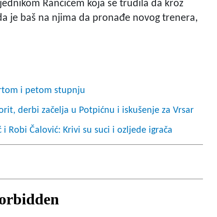
sjednikom Rančićem koja se trudila da kroz
ada je baš na njima da pronađe novog trenera,
tvrtom i petom stupnju
vorit, derbi začelja u Potpićnu i iskušenje za Vrsar
i Robi Čalović: Krivi su suci i ozljede igrača