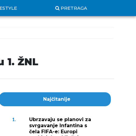
FESTYLE
PRETRAGA
 1. ŽNL
Najčitanije
Ubrzavaju se planovi za
1.
svrgavanje Infantina s
čela FIFA-e: Europi