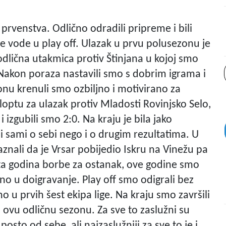
prvenstva. Odlično odradili pripreme i bili
oje vode u play off. Ulazak u prvu polusezonu je
 odlična utakmica protiv Štinjana u kojoj smo
i. Nakon poraza nastavili smo s dobrim igrama i
onu krenuli smo ozbiljno i motivirano za
loptu za ulazak protiv Mladosti Rovinjsko Selo,
i izgubili smo 2:0. Na kraju je bila jako
ili sami o sebi nego i o drugim rezultatima. U
aznali da je Vrsar pobijedio Iskru na Vinežu pa
ta godina borbe za ostanak, ove godine smo
eno u doigravanje. Play off smo odigrali bez
no u prvih šest ekipa lige. Na kraju smo završili
 ovu odličnu sezonu. Za sve to zaslužni su
posto od sebe, ali najzaslužniji za sve to je i