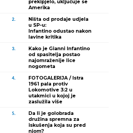
prekipjelo, uključuje se
Amerika
Ništa od prodaje udjela
2.
u SP-u:
Infantino odustao nakon
lavine kritika
Kako je Gianni Infantino
3.
od spasitelja postao
najomraženije lice
nogometa
FOTOGALERIJA / Istra
4.
1961 pala protiv
Lokomotive 3:2 u
utakmici u kojoj je
zaslužila više
Da li je golobrada
5.
družina spremna za
iskušenja koja su pred
njom?