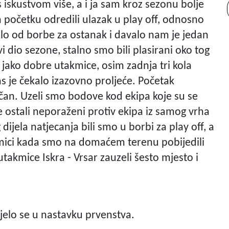
 iskustvom više, a i ja sam kroz sezonu bolje
a početku odredili ulazak u play off, odnosno
alo od borbe za ostanak i davalo nam je jedan
i dio sezone, stalno smo bili plasirani oko tog
a jako dobre utakmice, osim zadnja tri kola
as je čekalo izazovno proljeće. Početak
ličan. Uzeli smo bodove kod ekipa koje su se
te ostali neporaženi protiv ekipa iz samog vrha
 dijela natjecanja bili smo u borbi za play off, a
kmici kada smo na domaćem terenu pobijedili
 utakmice Iskra - Vrsar zauzeli šesto mjesto i
djelo se u nastavku prvenstva.