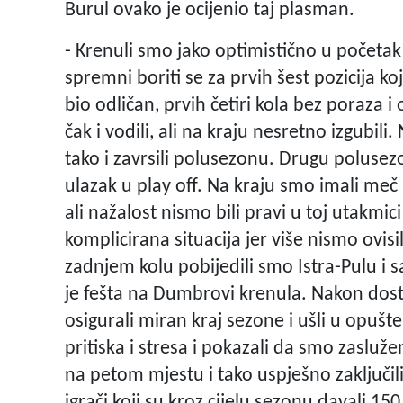
Burul ovako je ocijenio taj plasman.
- Krenuli smo jako optimistično u početak 
spremni boriti se za prvih šest pozicija k
bio odličan, prvih četiri kola bez poraza i
čak i vodili, ali na kraju nesretno izgubil
tako i zavrsili polusezonu. Drugu polusez
ulazak u play off. Na kraju smo imali meč 
ali nažalost nismo bili pravi u toj utakmici 
komplicirana situacija jer više nismo ovis
zadnjem kolu pobijedili smo Istra-Pulu i s
je fešta na Dumbrovi krenula. Nakon dos
osigurali miran kraj sezone i ušli u opušt
pritiska i stresa i pokazali da smo zasluže
na petom mjestu i tako uspješno zaključili
igrači koji su kroz cijelu sezonu davali 150 