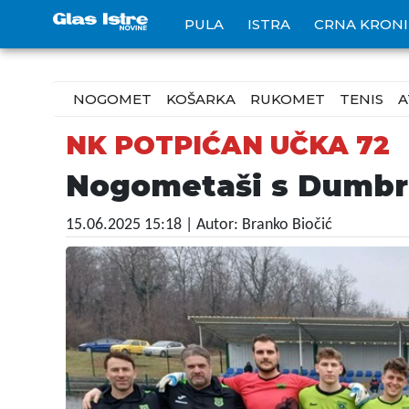
PULA
ISTRA
CRNA KRON
NOGOMET
KOŠARKA
RUKOMET
TENIS
A
NK POTPIĆAN UČKA 72
Nogometaši s Dumbro
15.06.2025 15:18
| Autor: Branko Biočić