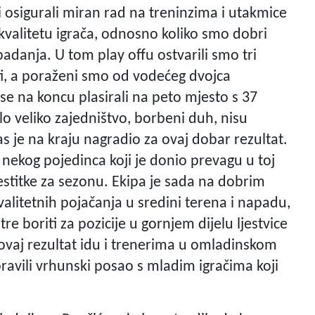
i osigurali miran rad na treninzima i utakmice
 kvalitetu igrača, odnosno koliko smo dobri
adanja. U tom play offu ostvarili smo tri
ti, a poraženi smo od vodećeg dvojca
se na koncu plasirali na peto mjesto s 37
lo veliko zajedništvo, borbeni duh, nisu
nas je na kraju nagradio za ovaj dobar rezultat.
 nekog pojedinca koji je donio prevagu u toj
čestitke za sezonu. Ekipa je sada na dobrim
valitetnih pojačanja u sredini terena i napadu,
re boriti za pozicije u gornjem dijelu ljestvice
a ovaj rezultat idu i trenerima u omladinskom
avili vrhunski posao s mladim igračima koji