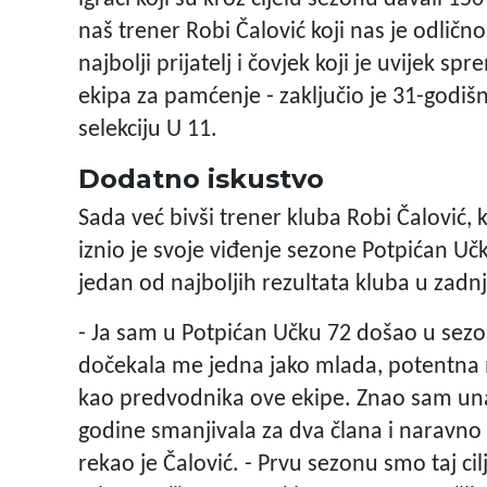
naš trener Robi Čalović koji nas je odličn
najbolji prijatelj i čovjek koji je uvijek 
ekipa za pamćenje - zaključio je 31-godišn
selekciju U 11.
Dodatno iskustvo
Sada već bivši trener kluba Robi Čalović, 
iznio je svoje viđenje sezone Potpićan Uč
jedan od najboljih rezultata kluba u zadn
- Ja sam u Potpićan Učku 72 došao u sez
dočekala me jedna jako mlada, potentna mo
kao predvodnika ove ekipe. Znao sam unap
godine smanjivala za dva člana i naravno da
rekao je Čalović. - Prvu sezonu smo taj cilj