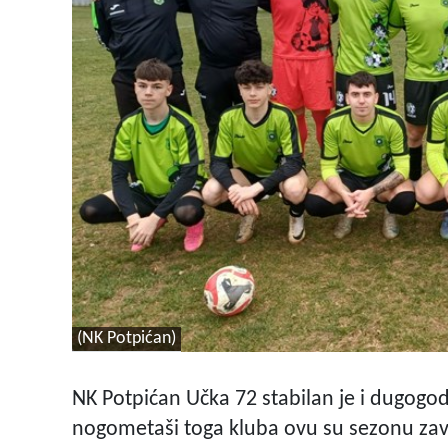
(NK Potpićan)
NK Potpićan Učka 72 stabilan je i dugogod
nogometaši toga kluba ovu su sezonu zav