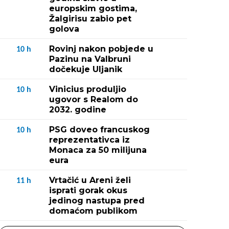
europskim gostima,
Žalgirisu zabio pet
golova
Rovinj nakon pobjede u
10
h
Pazinu na Valbruni
dočekuje Uljanik
Vinicius produljio
10
h
ugovor s Realom do
2032. godine
PSG doveo francuskog
10
h
reprezentativca iz
Monaca za 50 milijuna
eura
Vrtačić u Areni želi
11
h
isprati gorak okus
jedinog nastupa pred
domaćom publikom