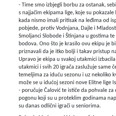
- Time smo izbjegli borbu za ostanak, seb
s najjačim ekipama lige, koje su pokazale
kada nismo imali pritisak na leđima od isp
pobjede, protiv Vodnjana, Dajle i Mlados
Smoljanci Slobode i Štinjana u gostima te 
bodova. Ono što je krasilo ovu ekipu je bi
priznavali da je itko bolji i takav pristup 
Upravo je ekipa u svakoj utakmici izbacila
utakmici i svih 20 igrača zaslužuje same 
temeljima za iduću sezonu i uz nekoliko k
može se u idućoj sezoni nove Elitne lige Ist
- poručuje Čalović te ističe da pohvale z
pogonu koji su u proteklim godinama napr
su danas odlični igrači u seniorima.