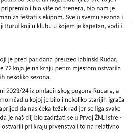
o pripremio i bio više od trenera, bio nam je
spreman za feštati s ekipom. Sve u svemu sezona i
ji Burul koji u klubu u kojem je kapetan, vodi i
koji je pred par dana preuzeo labinski Rudar,
ke 72 koja je na kraju petim mjestom ostvarila
jih nekoliko sezona.
oni 2023/24 iz omladinskog pogona Rudara, a
mčad u kojoj je bilo i nekoliko starijih igrača
rijed da nas čeka težak rad jer se liga svake
 je naš cilj bio zadržati se u Prvoj ŽNL Istre -
 ostvarili pri kraju prvenstva i to na relativno