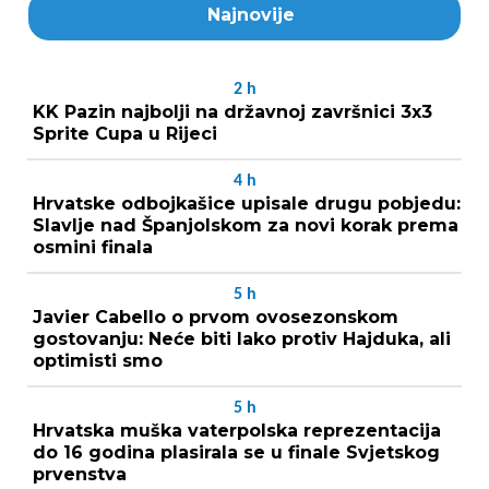
Najnovije
2
h
KK Pazin najbolji na državnoj završnici 3x3
Sprite Cupa u Rijeci
4
h
Hrvatske odbojkašice upisale drugu pobjedu:
Slavlje nad Španjolskom za novi korak prema
osmini finala
5
h
Javier Cabello o prvom ovosezonskom
gostovanju: Neće biti lako protiv Hajduka, ali
optimisti smo
5
h
Hrvatska muška vaterpolska reprezentacija
do 16 godina plasirala se u finale Svjetskog
prvenstva