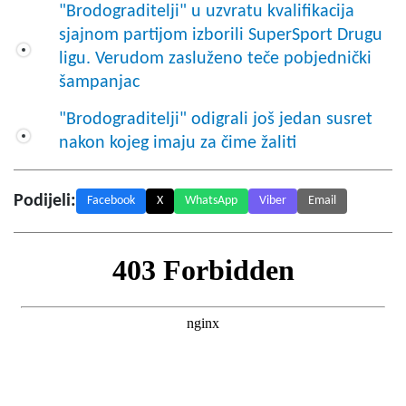
"Brodograditelji" u uzvratu kvalifikacija
sjajnom partijom izborili SuperSport Drugu
ligu. Verudom zasluženo teče pobjednički
šampanjac
"Brodograditelji" odigrali još jedan susret
nakon kojeg imaju za čime žaliti
Podijeli:
Facebook
X
WhatsApp
Viber
Email