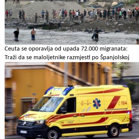
Ceuta se oporavlja od upada 72.000 migranata:
Traži da se maloljetnike razmjesti po Španjolskoj