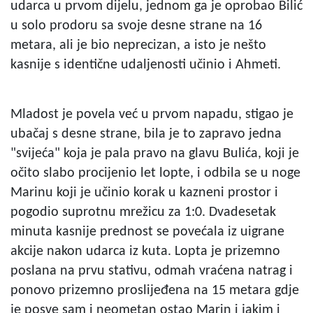
udarca u prvom dijelu, jednom ga je oprobao Bilić
u solo prodoru sa svoje desne strane na 16
metara, ali je bio neprecizan, a isto je nešto
kasnije s identične udaljenosti učinio i Ahmeti.
Mladost je povela već u prvom napadu, stigao je
ubačaj s desne strane, bila je to zapravo jedna
"svijeća" koja je pala pravo na glavu Bulića, koji je
očito slabo procijenio let lopte, i odbila se u noge
Marinu koji je učinio korak u kazneni prostor i
pogodio suprotnu mrežicu za 1:0. Dvadesetak
minuta kasnije prednost se povećala iz uigrane
akcije nakon udarca iz kuta. Lopta je prizemno
poslana na prvu stativu, odmah vraćena natrag i
ponovo prizemno proslijeđena na 15 metara gdje
je posve sam i neometan ostao Marin i jakim i