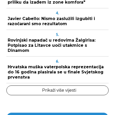
priliku da izađem iz zone komfora"
4.
Javier Cabello: Nismo zaslužili izgubiti i
razočarani smo rezultatom
5.
Rovinjski napadač u redovima Žalgirisa:
Potpisao za Litavce uoči utakmice s
Dinamom
6.
Hrvatska muška vaterpolska reprezentacija
do 16 godina plasirala se u finale Svjetskog
prvenstva
Prikaži više vijesti