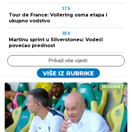
17
h
Tour de France: Vollering osma etapa i
ukupno vodstvo
18
h
Martinu sprint u Silverstoneu: Vodeći
povećao prednost
Prikaži više vijesti
VIŠE IZ RUBRIKE
NOGOMET