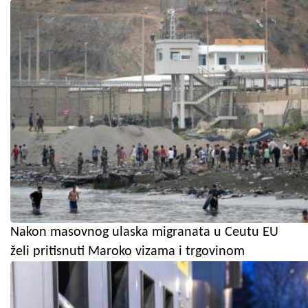
Nakon masovnog ulaska migranata u Ceutu EU
želi pritisnuti Maroko vizama i trgovinom