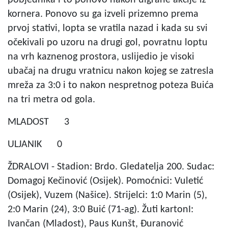
kornera. Ponovo su ga izveli prizemno prema
prvoj stativi, lopta se vratila nazad i kada su svi
očekivali po uzoru na drugi gol, povratnu loptu
na vrh kaznenog prostora, uslijedio je visoki
ubačaj na drugu vratnicu nakon kojeg se zatresla
mreža za 3:0 i to nakon nespretnog poteza Buića
na tri metra od gola.
MLADOST 3
ULJANIK 0
ŽDRALOVI - Stadion: Brdo. Gledatelja 200. Sudac:
Domagoj Kečinović (Osijek). Pomoćnici: Vuletić
(Osijek), Vuzem (Našice). Strijelci: 1:0 Marin (5),
2:0 Marin (24), 3:0 Buić (71-ag). Žuti kartonI:
Ivančan (Mladost), Paus Kunšt, Đuranović