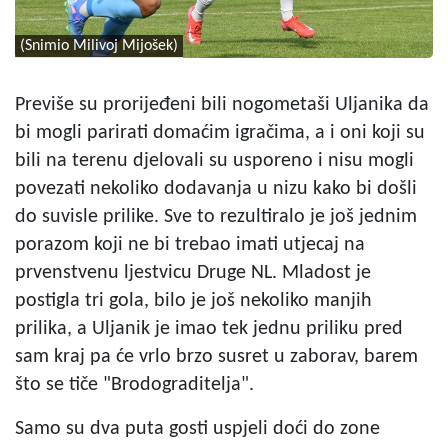
(Snimio Milivoj Mijošek)
Previše su prorijeđeni bili nogometaši Uljanika da
bi mogli parirati domaćim igračima, a i oni koji su
bili na terenu djelovali su usporeno i nisu mogli
povezati nekoliko dodavanja u nizu kako bi došli
do suvisle prilike. Sve to rezultiralo je još jednim
porazom koji ne bi trebao imati utjecaj na
prvenstvenu ljestvicu Druge NL. Mladost je
postigla tri gola, bilo je još nekoliko manjih
prilika, a Uljanik je imao tek jednu priliku pred
sam kraj pa će vrlo brzo susret u zaborav, barem
što se tiče "Brodograditelja".
Samo su dva puta gosti uspjeli doći do zone