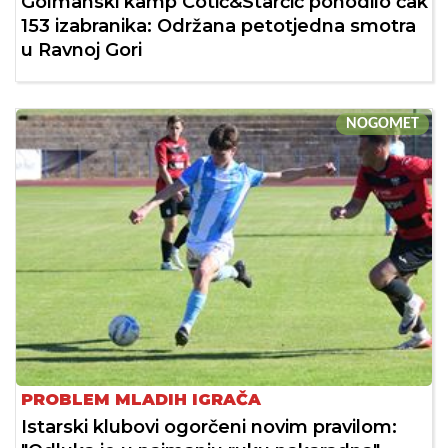
Golmanski kamp Cotić&Starčić pohodilo čak
153 izabranika: Održana petotjedna smotra
u Ravnoj Gori
NOGOMET
PROBLEM MLADIH IGRAČA
Istarski klubovi ogorčeni novim pravilom: