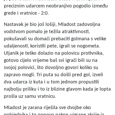
preciznim udarcem neobranjivo pogodio između
grede i vratnice - 2:0.
Nastavak je bio još lošiji, Mladost zadovoljna
vodstvom pomalo je težila atraktivnosti,
pokušavali su domaći prebaciti golmana s velike
udaljenosti, koristili pete, igrali se nogometa.
Uljanik je teško dolazio na polovicu protivnika,
gotovo cijelo vrijeme baš svi igrači bili su na
svojoj polovici, što dovoljno govori koliko su
zapravo mogli. Tri puta su došli pred gol, izveli
dva udarca iz kuta i u tom jednom propustili
najbolju priliku i to iz blizine glavom kada je lopta
prošla uz samu vratnicu.
Mladost je zarana riješila sve dvojbe oko
pobjednika i to ponovo nakon uigrane akcije iz