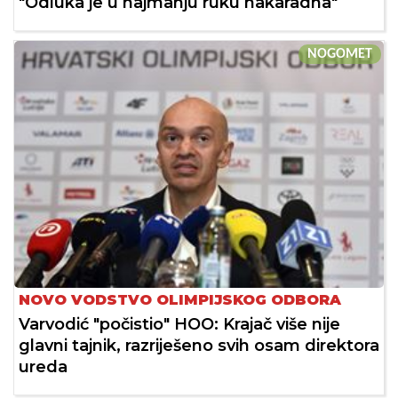
"Odluka je u najmanju ruku nakaradna"
NOGOMET
NOVO VODSTVO OLIMPIJSKOG ODBORA
Varvodić "počistio" HOO: Krajač više nije
glavni tajnik, razriješeno svih osam direktora
ureda